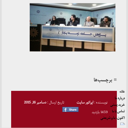
≡ برچسب‌ها
خانه
درباره ما
نویسنده :
اپراتور سایت
تاریخ ارسال :
دسامبر 16, 2015
خرید پستی
تماس با ما
1459 بازدید
اکنون، ما و شریعتی