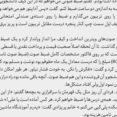
اده آشنا بودم. گفتم ضبط صوتی می‌خواهم که در این کیف دانشجویی ج
لسه به اندازه‌ی دو ساعت ضبط کنم. گفت «پس آداپتور هم می‌‌خواهد 
را روی تریبون می‌گذارم و ضبط را روی دسته‌ی صندلی امتحان
ف اول سمت چپ کنار پنجره درست مقابل تریبون است و پریز برق
 صوت‌های ویترین انداخت و کیف مرا انداز ورانداز کرد و یک ضبط ن
ارم گذاشت. تا آن لحظه اصلاً صحبت قیمت و پرداخت نقدی یا قسطی نب
هست که بر روی فاکتور مشخصات کامل ضبط صوت (ضبط صوت ناسیون
RQ-152S، Seriql No. 008703) مبلغ را که درست معادل یک ماه حقوقم بود نوشت و مسلم 
 کرد و گفت: «فکرش را نکن. به خودت فشار نیاور. هر طور امکان د
شجو و آن فروشنده و این هم ضبط صوت. آنچه باقی مانده بود راه دراز و
 نمود اول ولی افتاد مشکل‌ها.
. فردای آن روز مثل یک قهرمان با سرافرازی به بچه‌ها گفتم: «از این ج
ید. همه‌ی درس‌ها را ضبط خواهم کرد. هر کس آماده است یا علی!» 
کده پلی‌کپی می‌کنم.» خانم پریزادی گفت: «پدرم آموزشگاه ماشین‌
ی تامین هزینه بود.