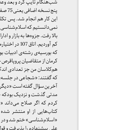
پنج نسخه اضافی یعنی 75 صفحه برای روز مبادا.
این کار هم انجام شد. پس تکلی
نمی‌دانستیم که اسلام‌شناسی ک
بالا رفت. جزوه‌ها به بازار و 
کم آوردیم. ا
که بورسیه‌ی رشته‌ی ادبیات بود
کرمان از متقاضیان پروپاقرص جز
هم‌کلاسان من جز تعدادی اندک ه
که گفتند: «شجاعی در جلسه‌ی ا
آخرین سؤال گفته است «دیگر چ
مدتی گذشت و نزدیک بودکه حاص
کردم که اگر صلاح می‌داند «
«اسلام‌شناسی» ختم شد و در پ
علی پیشنهادم را پذیرفت و قول