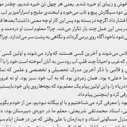
 خوش و زیبای او خیره شدم. یعنی هر چهل تن خیره شدیم. چقدر مو
ی دود سیگارش پیچ و تاب می‌خورد و لبخندی ملیح و اسرارآمیز بر لب
فشار داد اگرچه در بسته بود پس این کار او چه معنی داشت؟ بعدها ف
ریس این عمل چند بار تکرار می‌شد. چرا؟ معلوم است او دردمند و 
ی‌شود ناخودآگاه روی برمی‌گرداند و نگاهی به پشت سر می‌اندازد. چرا؟ 
کلاس می‌شوند و آخرین کسی هستند که وارد می‌شوند و اولین کسی 
که غرب و احیاناً چند قلپ آب رود سن به آنان آموخته است خود را با
ی و قالبی با ذکر آخرین مدرک تحصیلی و تخصصی و علمی که ن
ا «علی» بود. همان زمردی بود که به آب خود سبز بود. او نه غرور 
یا» را. و این اولین پیام یک معلم بود که بچه‌ها روی پای خود بایستید
ی کرد و اینچنین پیام داد.
د را معرفی کرد می‌شناختیم و با او بیگانه نبودیم. من از خودم بگویم ک
ی، استاد محمدتقی شریعتی، معلم ما در دوره‌ی دبیرستان بود، د
نزل مسکونی استاد و دیدارمان با علی وقتی که من در همان ایام سر