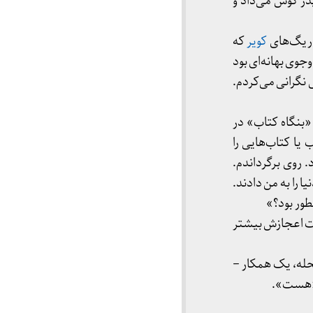
در گوش می‌داد و
 ریگ‌های
کویر
که
جوی بهانه‌ای بود
 نگرانی می‌کردم.
«بنگاه کتاب» در
یا کتاب‌هایی را
 روی برگرداندم.
 را به من دادند.
طور بود؟»
فت اعجازش بیشتر
حله، یک همکار –
 «هست».