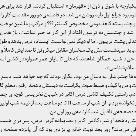
کپارچه با شوق و ذوق از «قهرمان» استقبال کردند. قرار شد برای ه
 معلوم بود چراغ اول باید روشن می‌شد. در فاصله‌ی دو روز مقدمات کار را
 و چند بسته کاغذ مومی مخصوص گستنر ؟؟؟ و مرکب و ماشین‌دوخت 
 شد و چشمش به تریبون افتاد از این کار ما خبر نداشت. باز همان 
ندلی پشت تریبون. اما او دیگر نمی‌توانست ایستاده درس بدهد و طول
د. باید می‌نشست مثل یک سخنران مقابل میکروفن تا صدایش کاملاً 
 حق داشت. همگان شاهدند که علی تا پایان عمر همواره در کلاس ایس
اسلام‌شناسی».
ها چشم‌شان به دنبال من بود. نگران بودند که چه خواهد شد. دیدم ع
 و من با کیف و ضبط صوت یکراست به دبستان دهخدا رفتم. معلم کل
شب چه می‌شد؟ این‌جا را دیگر نخوانده بودم. آن شب از ساعت 11 تا دو ساعت بع
ده صفحه‌ی ناقابل شد. کارنامه‌ی روز اول من.
ان دهخدا و شب کلاس اکابر و بعد پیاده کردن درس. پس برای همسر
می‌ماند؟ روز بعد نوبت خانم پریزادی بود که آن پانزده صفحه را ت