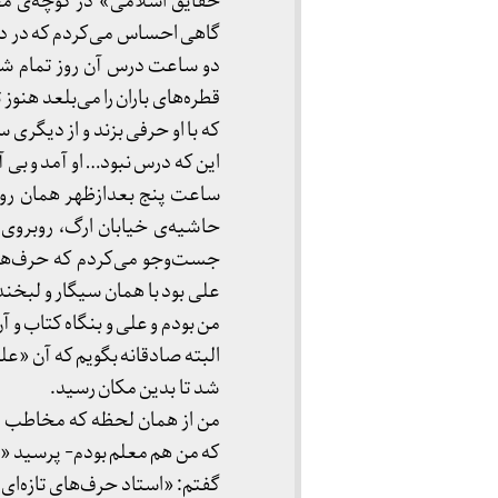
حقایق اسلامی» در کوچه‌ی مخا
گاهی احساس می‌کردم که در دل 
دو ساعت درس آن روز تمام شد.
قطره‌های باران را می‌بلعد هنو
که با او حرفی بزند و از دیگری
این که درس نبود… او آمد و بی 
ساعت پنج بعدازظهر همان روز 
حاشیه‌ی خیابان ارگ، روبروی ب
جست‌وجو می‌کردم که حرف‌هایی 
علی بود با همان سیگار و لبخند 
من بودم و علی و بنگاه کتاب و 
البته صادقانه بگویم که آن «ع
شد تا بدین مکان رسید.
من از همان لحظه که مخاطب او 
که من هم معلم بودم- پرسید 
گفتم: «استاد حرف‌های تازه‌ای 