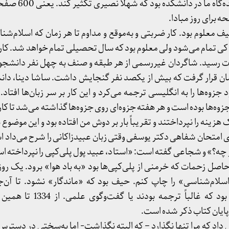
شب‌هنگام تایپ کرد و بعد و
ف معلوم بود. کار ضربتی و به‌موقع و مداوم تا هر زمان که اسلام‌شن
ی تمام می‌شود ولی معلوم بود که سال تحصیلی تمام خواهد شد. کار ا
ادارات رسید. شاگردان غیررسمی از هر طبقه و صنف به چهل نفر دانشجو
تاق 107 در اختیارمان قرار گرفت که بیش از یکصد نفر گنجایش داشت. ساشا دینا، 
 جزوه‌ها را به انگلیسی ترجمه می‌کرد و این کار بر سر زبان‌ها افتاد
وه‌ها بوده است و هر هفته جزوه‌ای روی جزوه‌ها گذاشته می‌شد تا کار 
زینه را نپرداختند و تقریباً بار بر دوش من افتاده بود و این موضوع ب
متحان شفاهی دکتر یوسفی وقتی زبان عبیدزاکانی را شرح می‌داد استا
ه؟» و شجاعی گفته است: «استاد، عبید پول پلی‌کپی را نپرداخته ا
ل زحمات که خرمنی از پلی‌کپی‌ها بود «به باد هوا» برود. یک روز
اسلام‌شناسی» را چاپ کنم. حیف بود که «ماندگار» نشود. تا آن‌ج
ایان کتاب ذکر شده است.
 داد که مرا تنها نگذارد – که البته نگذاشت- اما به‌سختی در دسترس