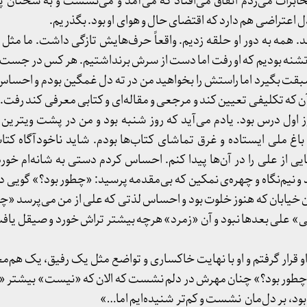
برات می‌زدم اتفاق می‌افتاد که می‌آمد و می‌نشست و به سخنان پ
اعتراضی هم دارد که اقتضای حال و هوای او بود. بگذریم.
 همه به دور او حلقه زدیم. واقعاً حرف‌هایش تازگی داشت. ما مثل
ز تشنه بودیم که او رفت اما دست از سرش برنداشتیم. هر کس در جست‌و
 سبقت بگیرد اما راستش را بخواهید من در ته دل غمگین بودم و احساس
آن که تکلیفی تعیین کند و مرجعی و مقاله‌ای و کتابی معرفی کند رفت.
اول درس بود. یادم می‌آید که روز شنبه بود و من در پشت ویترین 
اغ ملی ایستاده و غرق تماشای کتاب‌ها بودم. شاید ناخودآگاه کتاب 
از علی را در آن‌ها پیدا کنم. احساس کردم دستی به شانه‌ام خورد.
و نیم‌نگاه و چهره‌ی نمکین که بی‌مقدمه پرسید: «چطور بود؟» گویی دنیا
آن خیابان که هنوز خلوت بود و احساس لذتی که علی از من می‌پرسد «چ
لی» علی بعدها نبود و آن «زمرد» هرچه بیشتر تراش خورد و صیقل یا
قرار گرفتم و او با نهایت خاکساری و تواضع مثل یک رفیق، یک هم‌م
«چطور بود؟» چنان مهرش در دلم نشست که الان که «نیست» بیشتر
بود، بر دل‌مان نشست و کم‌تر شنیده‌ایم اما…»