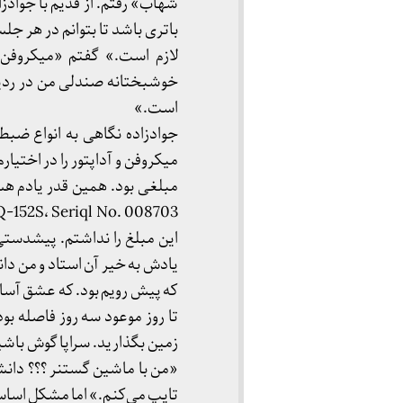
شهاب» رفتم. از قدیم با جوادز
باتری باشد تا بتوانم در هر ج
لازم است.» گفتم «میکروفن 
خوشبختانه صندلی من در ردی
است.»
جوادزاده نگاهی به انواع ضبط
میکروفن و آداپتور را در اختی
مبلغی بود. همین قدر یادم 
این مبلغ را نداشتم. پیشدستی
یادش به خیر آن استاد و من دان
که پیش رویم بود. که عشق آسان
تا روز موعود سه روز فاصله بود
زمین بگذارید. سراپا گوش باش
«من با ماشین گستنر ؟؟؟ دانش
تایپ می‌کنم.» اما مشکل اساس