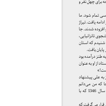
عده‌گاه ما در دانشکده بود که شهلا نصیری تکثیر کند. یعنی 600 صفحه برای چهل نفر و
اسی تمام شود. ما
دامه یافت. تیراژ
 افزوده شدند. جا
دانشجوی تانزانیایی،
. شنیدم که استان
پایان یافت.
ه طنز درآمده بود
د از او به عنوان
ست!»
 به علی پیشنهاد
ا که من می‌دانم
کتاب‌هایی از او منتشر شده بود که غالباً ترجمه بودند یا گفت‌وگوی علمی. از 1334 تا همین سال 1346 که با
 قرار می‌گرفت که