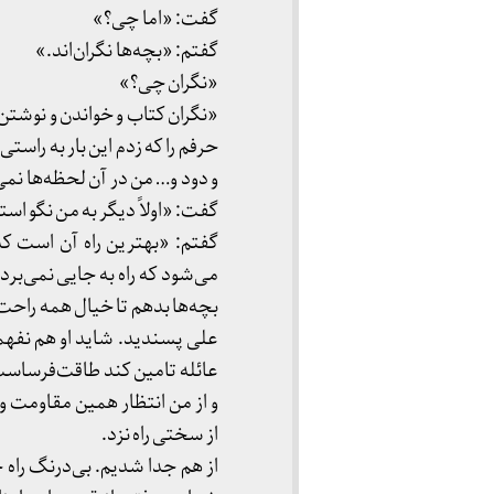
گفت: «اما چی؟»
گفتم: «بچه‌ها نگران‌اند.»
«نگران چی؟»
«نگران کتاب و خواندن و نوشتن
حرفم را که زدم این بار به راس
و دود و… من در آن لحظه‌ها نم
گفت: «اولاً دیگر به من نگو است
گفتم: «بهترین راه آن است ک
می‌شود که راه به جایی نمی‌برد
بچه‌ها بدهم تا خیال همه راح
علی پسندید. شاید او هم نفهمی
عائله تامین کند طاقت‌فرساست.
و از من انتظار همین مقاومت و
از سختی راه نزد.
از هم جدا شدیم. بی‌درنگ راه 