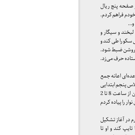
ر صفحه پنج ریال
 خودم فراهم کردم.
و…
لبخند و سیگار و
 سکو را طی کند و
و روشن ضبط شود.
تاده حرف می‌زد.
ده‌ای اعانه جمع
اس پنجم ابتدایی
بودم و بعدازظهرها درس می‌دادم. راستی تکلیف کلاس درس اکابر در خیابان نخریسی کوچه‌ی چمن از ساعت 8 تا 2
د از نیمه شب اولین نوار را پیاده کردم
م در آغاز تشکیل
ایپ کند و او تا