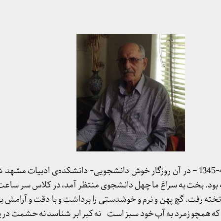
در اولین روز سال تحصیلی 46-1345 – در آن روزگار خوش دانشجویی- دانشکده‌ی ادبیات
تخته رفت. گچ پهن و نرم و خوشدستی را برداشت و با دقت و آرامش 
ه همچو زمرد به آب خود سبز است نه کبر ابر شناسد نه حشمت دری