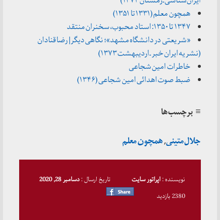
ایران‌شناسی ـ زمستان ۱۳۷۲)
همچون معلم (۱۳۳۱ تا ۱۳۵۱)
۱۳۴۷ تا ۱۳۵۰: استاد محبوب، سخنران منتقد
«شریعتی در دانشگاه مشهد»؛ نگاهی دیگر | رضا قنادان
(نشریه ایران خبر ـ اردیبهشت ۱۳۷۳)
خاطرات امین شجاعی
ضبط صوت اهدائی امین شجاعی (۱۳۴۶)
≡ برچسب‌ها
جلال متینی
,
همچون معلم
نویسنده :
اپراتور سایت
تاریخ ارسال :
دسامبر 28, 2020
2380 بازدید