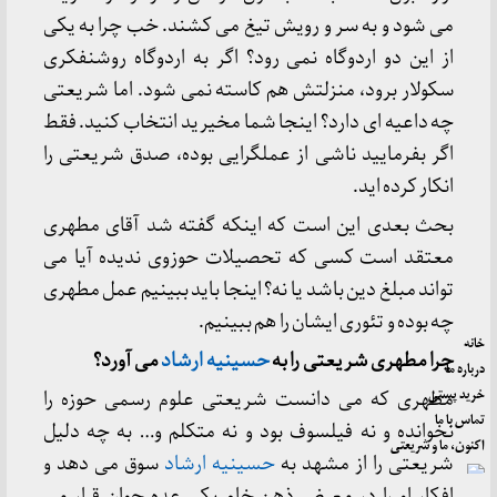
می شود و به سر و رویش تیغ می کشند. خب چرا به یکی
از این دو اردوگاه نمی رود؟ اگر به اردوگاه روشنفکری
سکولار برود، منزلتش هم کاسته نمی شود. اما شریعتی
چه داعیه ای دارد؟ اینجا شما مخیرید انتخاب کنید. فقط
اگر بفرمایید ناشی از عملگرایی بوده، صدق شریعتی را
انکار کرده اید.
بحث بعدی این است که اینکه گفته شد آقای مطهری
معتقد است کسی که تحصیلات حوزوی ندیده آیا می
تواند مبلغ دین باشد یا نه؟ اینجا باید ببینیم عمل مطهری
چه بوده و تئوری ایشان را هم ببینیم.
خانه
چرا مطهری شریعتی را به
حسینیه ارشاد
می آورد؟
درباره ما
خرید پستی
مطهری که می دانست شریعتی علوم رسمی حوزه را
تماس با ما
نخوانده و نه فیلسوف بود و نه متکلم و… به چه دلیل
اکنون، ما و شریعتی
شریعتی را از مشهد به
حسینیه ارشاد
سوق می دهد و
افکار او را در معرض ذهن خام یکی عده جوان قرار می