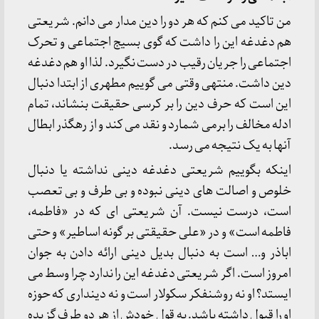
من تاکید می کنم که هر دو را دین مدار می دانم. شریعتی
هم دغدغه این را داشت که گوی بسیج اجتماعی و تحرک
اجتماعی را جریان رقیب در دست نگیرد. لذا او هم دغدغه
دین داشت. منتهی وقتی می گوییم مطهری از ابتدا دنبال
این است که حرف دین را بر کرسی حقیقت بنشاند، تمام
ادله مخالف را برمی شمارد و نقد می کند و از رهگذر ابطال
آنها به یک نتیجه می رسد.
اینکه بگوییم شریعتی دغدغه دینی نداشته یا دنبال
خلوص و اصالت های دینی نبوده و بی طرف و بی تعصب
است، درست نیست. آن شریعتی ای که در «فاطمه،
فاطمه است» و در «علی حقیقتی بر گونه اساطیر» و حتی
اباذر و… است به دنبال بدیل دینی ارائه دادن به جوان
امروز است. اگر شریعتی دغدغه این را ندارد چرا وسط می
ایستد؟ او نه روشنفکر سکولار است و نه دینداری که حوزه
او را قبول داشته باشد. به قول خودش از هر دو طرف گزیده