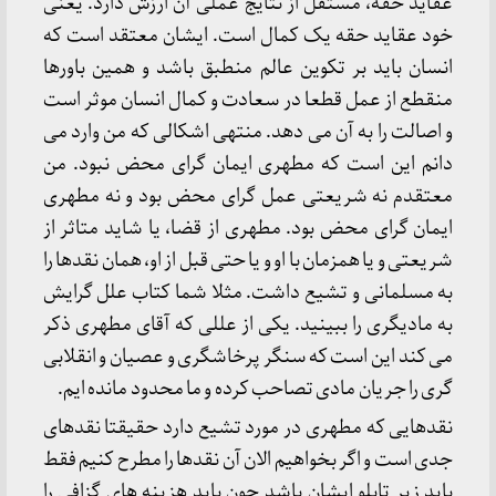
عقاید حقه، مستقل از نتایج عملی آن ارزش دارد. یعنی
خود عقاید حقه یک کمال است. ایشان معتقد است که
انسان باید بر تکوین عالم منطبق باشد و همین باورها
منقطع از عمل قطعا در سعادت و کمال انسان موثر است
و اصالت را به آن می دهد. منتهی اشکالی که من وارد می
دانم این است که مطهری ایمان گرای محض نبود. من
معتقدم نه شریعتی عمل گرای محض بود و نه مطهری
ایمان گرای محض بود. مطهری از قضا، یا شاید متاثر از
شریعتی و یا همزمان با او و یا حتی قبل از او، همان نقدها را
به مسلمانی و تشیع داشت. مثلا شما کتاب علل گرایش
به مادیگری را ببینید. یکی از عللی که آقای مطهری ذکر
می کند این است که سنگر پرخاشگری و عصیان و انقلابی
گری را جریان مادی تصاحب کرده و ما محدود مانده ایم.
نقدهایی که مطهری در مورد تشیع دارد حقیقتا نقدهای
جدی است و اگر بخواهیم الان آن نقدها را مطرح کنیم فقط
باید زیر تابلو ایشان باشد چون باید هزینه های گزافی را