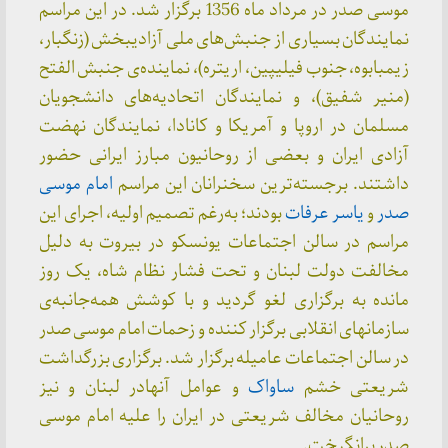
موسی صدر در مرداد ماه 1356 برگزار شد. در این مراسم
نمایندگان بسیاری از جنبش‌های ملی آزادیبخش (زنگبار،
زیمبابوه، جنوب فیلیپین، اریتره)، نماینده‌ی جنبش الفتح
(منیر شفیق)، و نمایندگان اتحادیه‌های دانشجویان
مسلمان در اروپا و آمریکا و کانادا، نمایندگان نهضت
آزادی ایران و بعضی از روحانیون مبارز ایرانی حضور
داشتند. برجسته‌ترین سخنرانان این مراسم
امام موسی
صدر
و
یاسر عرفات
بودند؛ به‌‌رغم تصمیم اولیه، اجرای این
مراسم در سالن اجتماعات یونسکو در بیروت به دلیل
مخالفت دولت لبنان و تحت فشار نظام شاه، یک روز
مانده به برگزاری لغو گردید و با کوشش همه‌جانبه‌ی
سازمانهای انقلابی برگزار کننده و زحمات امام موسی صدر
در سالن اجتماعات عامیله برگزار شد. برگزاری بزرگداشت
شریعتی خشم
ساواک
و عوامل آنهادر لبنان و نیز
روحانیان مخالف شریعتی در ایران را علیه امام موسی
صدر برانگیخت.