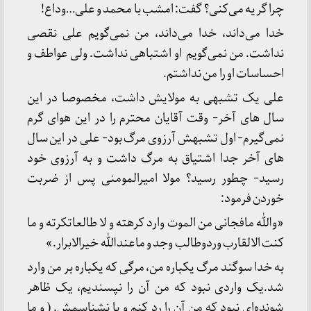
چرا گریه می‌کنی؟ گفت: امشب با محمد و علی…وداع!
خدا می‌داند، خدا می‌داند، من نمی‌گویم علی نقصی
نداشت. من نمی‌گویم او اشتباهی نداشت. ولی عواطف و
احساسات او را من نداشتم.
علی یک تشبهی به مولایش داشت، مخصوصا در این
سال های آخر- وقت آقایان محترم را در این هوای گرم
نمی‌گیرم- اول تشبهش آرزوی مرگ بود- علی در این سال
های آخر جدا اشتیاق به مرگ داشت و به آرزوی خود
رسید- چطور رسید؟ مولا امیرالمومنی پس از ضربت
خوردن فرمود:
«والله مافجانی من الموت وارد کرهته و لا طالعاتکرته و ما
کنت الالقارب وردوطالب وجد و ماعندالله خیرالابرار.»
به خدا سوگند مرگ یکباره من، مرگی که یکباره بر من وارد
شد.یک واردی نبود که من آن را نپسندیم، یک ظاهر
شونده‌ای نبود که من آن را رد کنم و یا نشناسمش. ( و ما