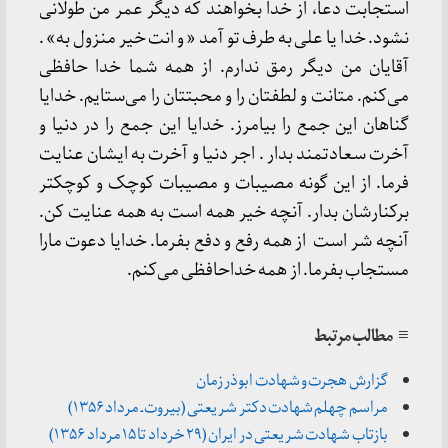
استجابت دعا، از خدا بخواهند که دیگر عمر من طولانی
نشود. خدا یا علی به طرف تو آمد « و انت خیر منزول به» .
آقایان من دیگر رمق ندارم. از همه شما خدا حافظی
می‌کنم. متانت و لطفتان را و محبتتان را می‌ستایم. خدایا
گناهان این جمع را بیامرز. خدایا این جمع را در دنیا و
آخرت سعادتمند بدار . اجر دنیا و آخرت به ایشان عنایت
فرما. از این گونه مصیبات و مصیبات کوچک و کوچکتر
برکنارشان بدار. آنچه خیر همه است به همه عنایت کن.
آنچه شر است از همه رفع و دفع بفرما. خدایا دعوت مارا
مستجاب بفرما. از همه خداحافظی می‌کنم.
≡ مطالب مرتبط
گزارش هجرت و شهادت ابوذر زمان
مراسم چهلم شهادت دکتر شریعتی (بیروت ـ مرداد ۱۳۵۶)
بازتاب شهادت شریعتی در ایران (۲۹ خرداد تا ۱۵ مرداد ۱۳۵۶)