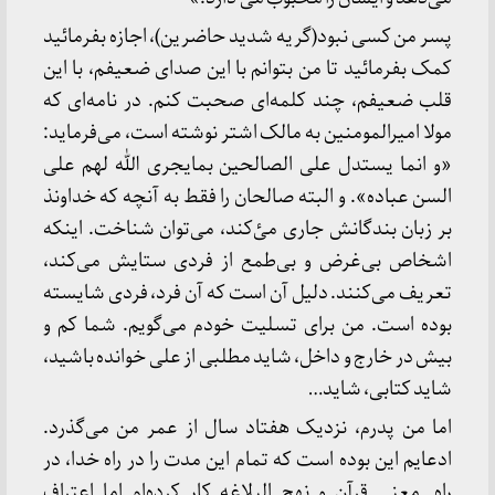
پسر من کسی نبود(گریه شدید حاضرین)، اجازه بفرمائید
کمک بفرمائید تا من بتوانم با این صدای ضعیفم، با این
قلب ضعیفم، چند کلمه‌ای صحبت کنم. در نامه‌ای که
مولا امیرالمومنین به مالک اشتر نوشته است، می‌فرماید:
«و انما یستدل علی الصالحین بمایجری الله لهم علی
السن عباده». و البته صالحان را فقط به آنچه که خداونذ
بر زبان بندگانش جاری میٔ‌کند، می‌توان شناخت. اینکه
اشخاص بی‌غرض و بی‌طمع از فردی ستایش می‌کند،
تعریف می‌کنند. دلیل آن است که آن فرد، فردی شایسته
بوده است. من برای تسلیت خودم می‌گویم. شما کم و
بیش در خارج و داخل، شاید مطلبی از علی خوانده باشید،
شاید کتابی، شاید…
اما من پدرم، نزدیک هفتاد سال از عمر من می‌گذرد.
ادعایم این بوده است که تمام این مدت را در راه خدا، در
راه…معنی قرآن و نهج البلاغه کار کرده‌ام اما اعتراف