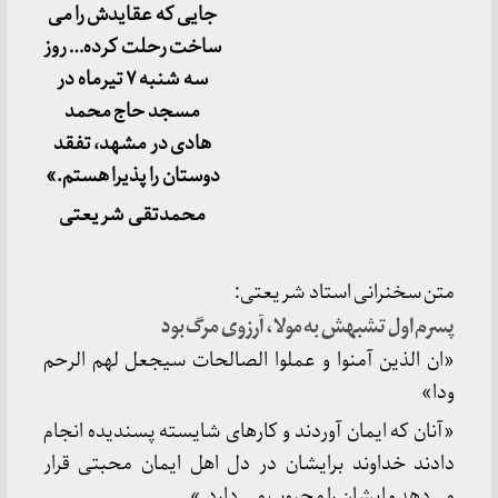
جایی که عقایدش را می
ساخت رحلت کرده… روز
سه شنبه ۷ تیرماه در
مسجد حاج محمد
هادی در مشهد، تفقد
دوستان را پذیرا هستم.»
محمدتقی
شریعتی
متن سخنرانی استاد شریعتی:
پسرم اول تشبهش به مولا، آرزوی مرگ بود
«ان الذین آمنوا و عملوا الصالحات سیجعل لهم الرحم
ودا»
«آنان که ایمان آوردند و کارهای شایسته پسندیده انجام
دادند خداوند برایشان در دل اهل ایمان محبتی قرار
می‌دهد و ایشان را محبوب می دارد.»