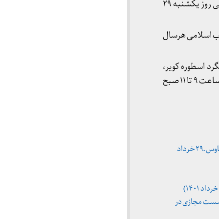
مزینان معلم شهید انقلاب دکترعلی شریعتی مزینانی روز یکشنبه ۲۹
 آسمان در ۲۹ خرداد ۵۶ و با پیروزی انقلاب اسلامی هرسال
رد اسطوره کویر،
مراسم یادبودی با حضور علاقه مندان و دوستداران شریعتی و مردم خداجوی این کهن دیار تاریخی از ساعت ۹ تا ۱۱ صبح
«چشم‌انداز شریعتی رویاروی بحران امروز»؛ چهل و پنجمین یادمان شهادت شریعتی (نشست مجازی در کلاب‌هاوس ـ ۲۹ خرداد
شست مجازی در