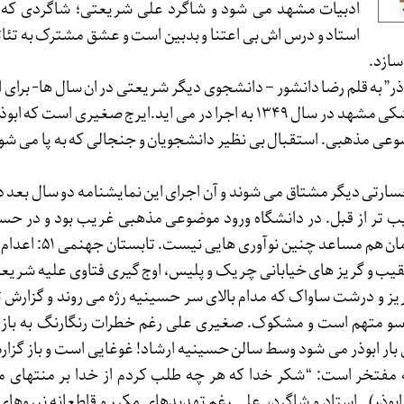
ادبیات مشهد می شود و شاگرد علی شریعتی؛ شاگردی که در
استاد و درس اش بی اعتنا و بدبین است و عشق مشترک به تئاتر
ازد.‌
وذر” به قلم رضا دانشور – دانشجوی دیگر شریعتی در ان سال ها- برای او
سالن رازی دانشکده پزشکی مشهد در سال ۱۳۴۹ به اجرا در می اید.ایرج صغیری است
وعی مذهبی. استقبال بی نظیر دانشجویان و جنجالی که به پا می شود
رتی دیگر مشتاق می شوند و آن اجرای این نمایشنامه دو سال بعد 
 تر از قبل. در دانشگاه ورود موضوعی مذهبی غریب بود و در حسی
تئاتر. از مکان گذشته زمان هم مساعد چ
قیب و گریز های خیابانی چریک و پلیس، اوج گیری فتاوی علیه شری
 ریز و درشت ساواک که مدام بالای سر حسینیه رژه می روند و گزارش 
سو متهم است و مشکوک. صغیری علی رغم خطرات رنگارنگ‌ به باز
ن بار ابوذر می شود وسط سالن حسینیه ارشاد! غوغایی است و باز گزا
 مفتخر است: “شکر خدا که هر چه طلب کردم از خدا بر منتهای 
ر ابوذر)…استاد و شاگرد، علی رغم تهدیدهای مکرر و قاطعانه نیروها