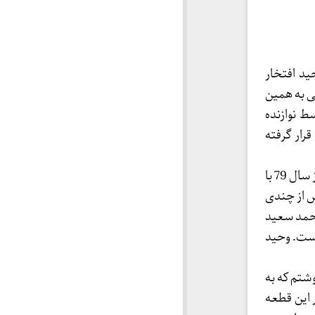
ید افتخار
ی به همین
ط نوازنده
گی(می-2024) در کانال یوتوب قرار گرفته
وحید افتخار حسینی متولد تهران 1363و فارغ التحصیل ادبیات انگلیسی است و موسیقی را از سال 79 با
س از چندی
محمد سعید
Giovann، و Frank Roheبهره گرفته است. وحید
شتم که به
 این قطعه