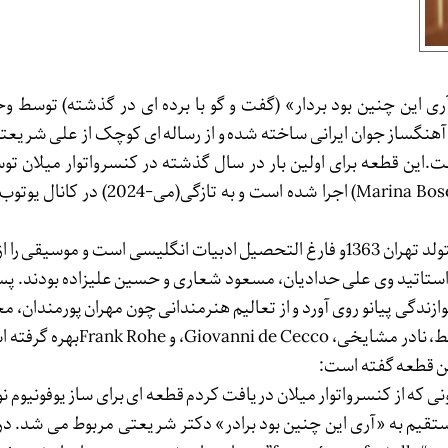
 این چنین بود بردار» (گفت و گو با برده ای در گذشته) توسط وح
نگساز جوان ایرانی ساخته شده و از رساله ای کوچک از علی شریعت
ت.این قطعه برای اولین بار در سال گذشته در کنسرواتوار میلان توس
خانم مارینا بوسلی (Marina Boselli) اجرا شده است و به تاز
 استاتید وی علی حدادیان، مسعود شعاری و حسین علیزاده بودند. پ
زندگی پیانو روی آورد و از تعالیم هنرمندانی چون مهران پورمندان، 
شریفیان، آزاد حکیم رابط، نادر مشایخی، i de Cecco
ین قطعه گفته است:
ه از کنسرواتوار میلان دریافت کردم قطعه ای برای ساز یوفونیوم نو
یم به «آری این چنین بود برادر» دکتر شریعتی مربوط می شد. در