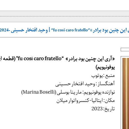
fu cosí caro fra” | وحید افتخار حسینی -2024
«آری این چنین بود برادر» “tello
یوفونیویم)
منبع :یوتوب
آهنگساز : وحید افتخار حسینی
نوازنده یوفونیویم: مارینا بوسلی (Marina Boselli)
مکان: ایتالیا-کنسرواتوار میلان
تاریخ: 2023