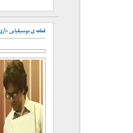
قطعه ی موسیقیایی «آری این چنین بود برادر»”tello