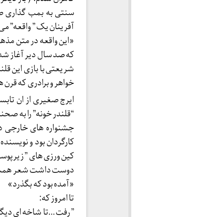
سنتی به بمب گذاری صح
آفرینان یک ” واقعه” می 
«این واقعه در متن مذه
که صد سال دیر آغاز شد
شریعتی با بازی این قل
خواهر و برادری که قرن ه
“قلندر خونه” را به صحنه 
جشنواره های خارجی دع
کارگردان بود و نویسنده 
کین ورزی های ” زیرپوس
دوست داشت شعر همشهر
«آمده بود که بگذرد»
تا امروز که:
” رفت …تا شاخه ای دیگ