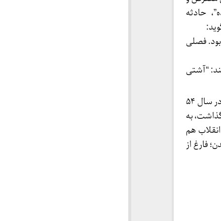
ه”، حادثه
وید:
بود. فصلی
ند: “آشتی
ایرج صغیری از ان‌ تابستان به بعد به کارگردانی و نویسندگی ادامه داد. در جشن هنر شیراز در سال ۵۴
 گذاشت، به
نقلاب هم
ن؛ فارغ از