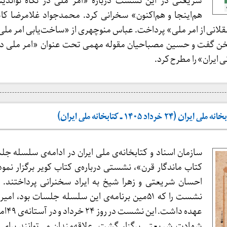
شریعتی در این نشست درباره «امر ملی در نگاه نواندی
هم‌اینجا و هم‌اکنون» سخرانی کرد. محمدجواد غلامرضا کا
قلانی از امر ملی» پرداخت. عباس منوچهری از «ساخت‌یابی امر ملی در
 گفت و حسین مصباحیان مقوله مهمی تحت عنوان «امر ملی در ب
نی ایران» را مطرح کرد.
اد ۱۴۰۵ ـ کتابخانه‌ ملی ایران)
سازمان اسناد و کتابخانه‌ی ملی ایران در ادامه‌ی سلسله 
کتاب ماندگار قرن»، نشستی درباره‌ی کتاب کویر برگزار نمود
احسان شریعتی و زهرا شیخ به ایراد سخنرانی پرداختند. 
نشست را که ۵۱مین برنامه‌ی این سلسله جلسات بود، امی
عهده داشت.
شهادت شریعتی برگزار گشت. علاقه‌مندان می‌توانند برای