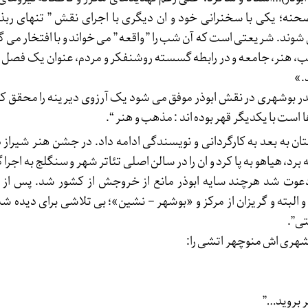
نه؛ یکی با سخنرانی خود و ان دیگری با اجرای نقش ” تنهای ربذ
شوند. شریعتی است که آن شب را ” واقعه ” می خواند و با افتخار می گ
ب، هنر، جامعه و در رابطه گسسته روشنفکر و مردم، عنوان یک فصل 
.»
ندر بوشهری در نقش ابوذر موفق می شود یک آرزوی دیرینه را محقق ک
ا است با یکدیگر قهر بوده اند : مذهب و هنر “.
برد، هیاهو به پا کرد و ان را در سالن اصلی تئاتر شهر و سنگلج به اجرا
وت شد هرچند سایه ابوذر مانع از خروجش از کشور شد.‌ پس از ا
و البته و گریزان از مرکز و «بوشهر – نشین»؛ بی تلاشی برای دیده شد
تی”.
ی اش منوچهر اتشی را:
ر بروید…”