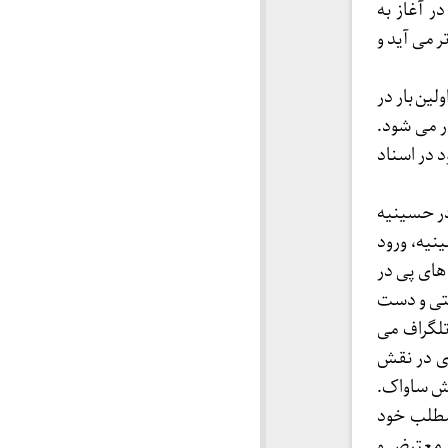
 آغاز به
 می آید و
لین بار در
 که ابوذر می شود.
 در اسناد
در حسینیه
نیه، ورود
نین نوآوری هایی نیست. تابستان جهنمی ۵۱: اعدام های پی در
عتی و دست
تلگراف می
ی در نقش
رش ساواک.
مطلب خود
ی معترض و