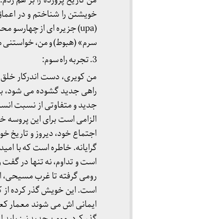
من تاریخ پرورده را بر هم زدم
خویشتن را شناختم و در اعما
(upa) جزیره ای از چهارسو
سرم» (هبوط) و من، خواستنی مطل
3. تجربه راه سوم:
من کویری، دست اندرکار خلق 
راهی جدید گشوده می شود، به
جدید و متفاوتی از نسبت انسان 
الزامی است برای این پروسه خو
اجتماع خود، دیروز و تاریخ خ
گرایانه. خاطره است که با ام
است و تداوم، نه تنها در گفت و
رومی گرفته تا غرب مسیحی، ا
است. این خویش گذر کرده از ک
ایمانی اش می شوند معمار کع
گذر کرد. مومن جدید نیز باید ا