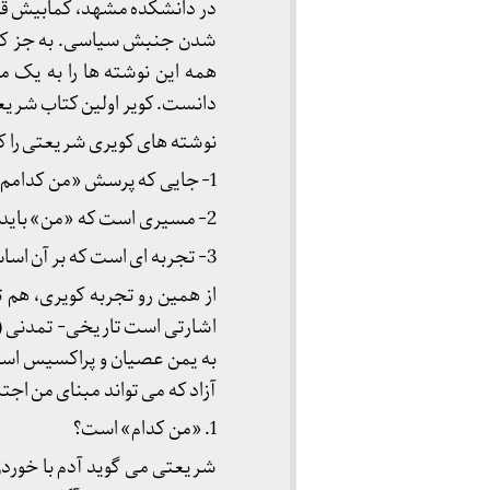
در دانشکده مشهد، کمابیش قبل
شدن جنبش سیاسی. به جز کتاب
همه این نوشته ها را به یک
دانست. کویر اولین کتاب شریع
نوشته های کویری شریعتی را ک
1- جایی که پرسش «من کدامم؟» سر می زند.
2- مسیری است که «من» باید طی کند برای خویش سازی.
3- تجربه ای است که بر آن اساس می توان امیدوار شد به امکان سرزدن راه سوم، تیپ جدید «من».
از همین رو تجربه کویری، هم 
اشارتی است تاریخی- تمدنی (تمد
به یمن عصیان و پراکسیس اسبا
آزاد که می تواند مبنای من ا
1. «من کدام» است؟
شریعتی می گوید آدم با خوردن