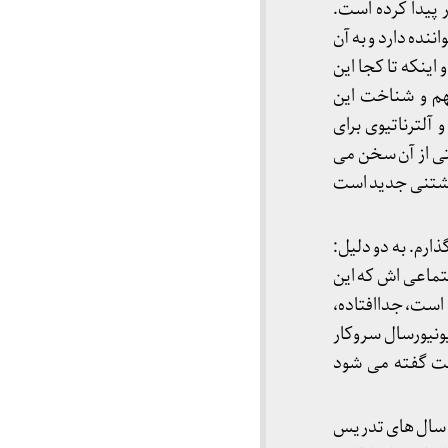
 پیدا کرده است.
ده دارد و به آن
ینکه تا کجا این
هم و شناخت این
آلترناتیوی برای
ی از آن سخن می
ویشتنی جدید است
ارم. به دو دلیل:
تماعی اش که این
است، جداافتاده،
ونیورسال سروکار
وقت گفته می شود
در بین سال های 48-49 نوشته شده است؛ سال های تدریس