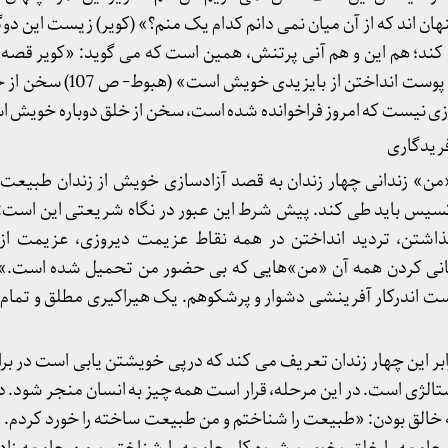
نهان اند که از آن میان نمی دانم کدام یک منم؟» (کویر) زیست این دوگ
 کند؛ هم این و هم آنی پرتنش، همین است که می گوید: «کویر قصه
دوباره خویشتن است، حکایت پوست انداخ
دیروزی نیست که امروز فراخوانده شده است، سخن از خلق دوباره خویش 
» زندانی چهار زندان به قصد آزادسازی خویش از زندان طبیعت، ت
کسیس باید طی کند. پیش شرط این عبور در نگاه شریعتی این است:
ذاشتن، تردید انداختن در همه نقاط عزیمت دیروزی، عزیمت ا
انی کردن همه آن «من»هایی که بی حضور من تحمیل شده است.» 
 اندرکار آفرینشی دشوار و پرشکوهم. یک هیراکیری مطلق و تمام. ی
برابر این چهار زندان تعریف می کند که درپی خویشتن یابی است در بر
الژی است. در این مرحله، قرار است همه چیز به انسان منجر شود. د
الق بودن: «طبیعت را شناختم و من طبیعت ساخته را خورد کردم. تا