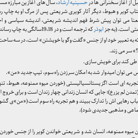
 از آغاز سخنرانی ها در
حسینیه ارشاد
، سال های آغازین مبارزه مسلح
 کویر و هبوط، دیگر آثار کویری شریعتی پس از مرگ او به چاپ رس
 معنا می توان پیش شرط فهم اندیشه شریعتی، اندیشه سیاسی و 
تی است. (به جز
ابوذر
که ترجمه است و در 19،18سالگی به چاپ رسانده است).
ه به تعبیر خود او از جنس «گفت وگو با خویشتن» است، در سه ساحت
تجربه ای است اگزیستانسیالیستی (خوردن میوه ممنوعه، هبوط، تنها
ن لم یزرع)؛ جایی که انسان زندانی چهار زندان است و برای خروج از ا
ب رهایی اش را تدارک ببیند و هم تجربه راه سوم است («من»ی گشو
جتماعی و مذهبی جدیدی شود).
 میوه ممنوعه، انسان شد و شریعتی خواندن کویر را از جنس خوردن