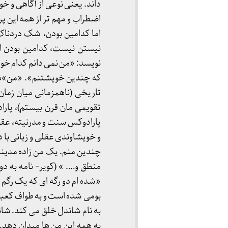
داند. یعنی نوعی از آگاهی و 
اضطراب و مهم تر از همه این پ
نیستن نیست، کدامین بودن ا
نویسد: «من نمی دانم کدام خو
که چندین خویشتنم». «من»های
تاریخی (ناهمزمانی میان زمان
تقویمی مان قرن بیستم)، پا
پارادوکس سنت و مدرنیته، عقل 
و خویشاوندی عقلی و زبانی با 
چندین منم. یک من زاده مدینه
منطق و…. » (کویر- نامه به دو
«شده ام دو رگه ای که یک رگم ب
بومی شده است و به طواف کعب
به نام شاندل خلق می کند. شان
به همه این من ها میدان دهد