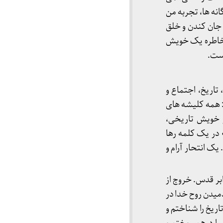
انه ها، تجربه من
 جان کندن و خلق
تن از بایزیدی خویش است» (هبوط- ص 107) سخن از خاطره یک خویش
است.
اریخ، اجتماع و
 همه کلیشه های
ز خویش تاریخی،
در یک کلمه رها
ک انتحار آرام و
ابر قدس. خروج از
میدن روح خدا در
ریخ را شناختم و