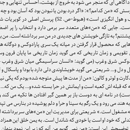
خودآگاهی ای که منجر می شود به خروج از بهشت، احساس تنهایی و جد
رسش که «من کدامم؟»: «اگر درد بودن یا نبودن بود که آسان بود و چه
اما کدامین بودن، شک دردناک و هول انگیزی است» (هبوط-ص. 52) پر
ست. جایی که «من»های متعدد سر برمی دارد و انتخاب را پر اضط
یشتنم؟ به تازگی خویشتن های جدیدی در من سر برداشته است. من به 
ی که محصول قرار گرفتن در میانه یک سری پارادوکس و دوگانه ها
 تقویمی و زمان تاریخی که می گوید زمان تاریخی ما پایان قرون 
رادوکس شرق وغرب (می گوید: «انسان سراسیمگی میان شرق وغرب
و دل و… شریعتی می گوید خویشاوندی دلی دارد با بودا و پاسکال و 
دکارت و لوتر و کالون: «من از مدت ها پیش متوجه شده بودم که یکی ن
 که قبله اش کعبه است و ایمانش در حرا بسته شده و… یک من که… 
ست) در نامه ای به دوست باز بر همین گیر افتادن ها تکیه می کند و
ه هند می رود و یک رگم به سینا و حرا و دلم پوشیده در بنارس می تپد
ه مشغول است.» شریعتی برای مدیریت این «من»های سر برداشته ا
دلی که خود او است یا خودی که شاندل است. به یمن خلق این همزاد 
. توضیحش این است: «من نمی گویم من آنم که زیر این نمود پنهان