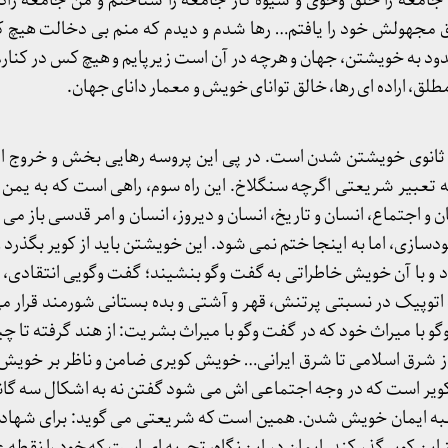
. جامعه را خلق وخوی و شیوه کار جامعه را شناختم و من جامعه زاد 
ق مجهولش خود را یافتم… رها شدم و دیدم که منم بی دخالت هیچ ک
 محدود به خویشتن، جهان و هرچه در آن است زیرپایم و هیچ کس در کنار
ق، اراده ای رها، خالق توانای خویش و معمار دانای جهان.
ثانوی خویشتن شدن است. در پی این پروسه رهایی بخش و خروج از
 تعبیر شریعتی اگرچه سنگلاخ. این راه سوم، راهی است که به یمن
و اجتماع، انسان و تاریخ، انسان و دیروز، انسان و امر قدسی باز می ش
دسازی، اما به اینجا ختم نمی شود. این خویشتن باید از کویر بگذرد
ود و با آن خویش خاطراتی به گفت وگو بنشیند؛ گفت وگویی انتقادی،
ید اتوپیک در نسبتی پرتنش، قهر و آشتی و بده بستانی شورمند قرار
گو با میراث خود که در گفت وگو با میراث بشریت: از هند گرفته تا چی
ز شرق اسلامی تا شرق ایرانی… خویش کویری ضامن و ناظر بر خویش 
ویر است که در وجه اجتماعی اش می شود گفتن نه به اشکال سه گان
به ایمان خویش شدن. همین است که شریعتی می گوید: برای شهادت ن
ز این کویر گذر کند. ایمان در این نگاه، تجربه ای است که خود را نقطه