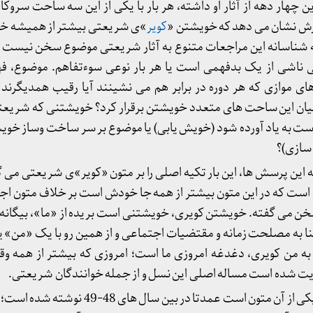
هار دهه از آثار او داشته، هر بار با یکی از این سه ساحت سروکار
ثارش نشان می دهد که خویشتن «
کویر
»ی شریعتی بیشتر از همیشه خوانن
شناسانه این مراجعات متنوع به آثار شریعتی موضوع سخن نیست و ا
ناشی از یک بدفهمی است یا هر بار نوعی سوءتفاهم. موضوع، ف
موازی که هر دوره در برابر هم می نشینند آیا رقیب همدیگرند و 
یان این ساحت های متعدد خویشتن برقرار کرد؟ خویشتنی که شریعت
است به یاد آورده شود (خویش یابی) یا موضوع بر سر ساخت وساز خ
سازی)؟
این پرسش ها، این بار تکیه اصلی را بر متون «کویر»ی شریعتی می گذ
است که در این متون بیشتر از همه جا خودش است بر خلاف متون اج
ن می گفته. خویشتن کویری، خویشتنی است بریده از «ما»، بیگانه 
 به مصلحت زمانه و مقتضیات اجتماعی و از همین رو با یک «من» ی
ه به من کویری، دغدغه امروزی ما است؛ امروزی که بیشتر از همه 
یت شده است مساله اصلی این نسل و از جمله خوانندگان شریعتی.
کویریات شریعتی که کویر نیز یکی از آن متون است عمدتا 