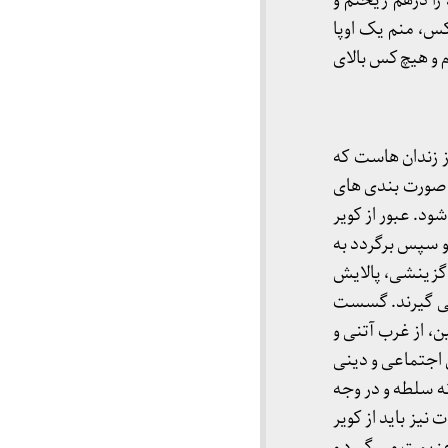
را درهم ریختم و
س، منم یک اوپا
م و هیچ کس بالای
 زندان هاست که
 صورت بندی های
ود. عبور از کویر
 و سپس برگردد به
 گزینشی، پالایش
 می گیرند. گسست
ن، از غرب آتنی و
اجتماعی و دینی
ه سلطه و در وجه
یز باید از کویر
 عزیمت می گیرد و