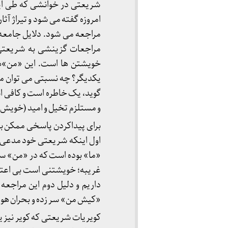
شریعتی در خوانشی که طی این چ
امروزه گفته می شود و تیراژ آ
مراجعه می شود. دلایل جامعه 
مراجعات گزینشی به شریعتی 
خویشتن ها است. این «من»های 
یکدیگر؟ چه نسبتی می توان م
گوید، یک خاطره است و کافی 
و مستلزم تخیل و امید (خویش 
برای پیداکردن پاسخی ممکن به 
اول اینکه شریعتی خود مدعی 
«ما» بوده است که در «من» سخ
غریبه؛ خویشتنی است بی اعتنا
داریم و دلیل دوم این مراجع
«کیش من» سر زده و بحران هو