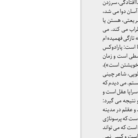
اافتادگی، سرزدن
 آسان دوا می شد،
سش اصلی در کویریات شریعتی، هستن یا
راب می کند. می
تازگی فهمیده ام
 است: پارادوکس
وسطی است و زمان
 خویشتن است»)،
لوپی، شاعر چینی
یستم. می دیدم که
سراپا عقل است و
 نتیجه می گیرد:
 و عقلم در مدینه
ست که پرسوناژی
است که می تواند
 است و کسی نمی