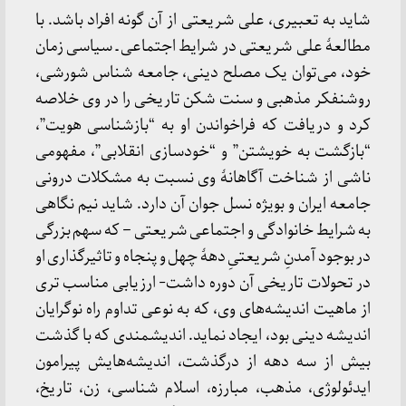
شاید به تعبیری، علی شریعتی از آن گونه افراد باشد. با
مطالعۀ علی شریعتی در شرایط اجتماعی ـ سیاسی زمان
خود، می‌توان یک مصلح دینی، جامعه شناس شورشی،
روشنفکر مذهبی و سنت شکن تاریخی را در وی خلاصه
کرد و دریافت که فراخواندن او به “بازشناسی هویت”،
“بازگشت به خویشتن” و “خودسازی انقلابی”، مفهومی
ناشی از شناخت آگاهانۀ وی نسبت به مشکلات درونی
جامعه ایران و بویژه نسل جوان آن دارد. شاید نیم نگاهی
به شرایط خانوادگی و اجتماعی شریعتی – که سهم بزرگی
در بوجود آمدنِ شریعتیِ دهۀ چهل و پنجاه و تاثیرگذاری او
در تحولات تاریخی آن دوره داشت- ارزیابی مناسب تری
از ماهیت اندیشه‌های وی، که به نوعی تداوم راه نوگرایان
اندیشه دینی بود، ایجاد نماید. اندیشمندی که با گذشت
بیش از سه دهه از درگذشت، اندیشه‌هایش پیرامون
ایدئولوژی، مذهب، مبارزه، اسلام شناسی، زن، تاریخ،