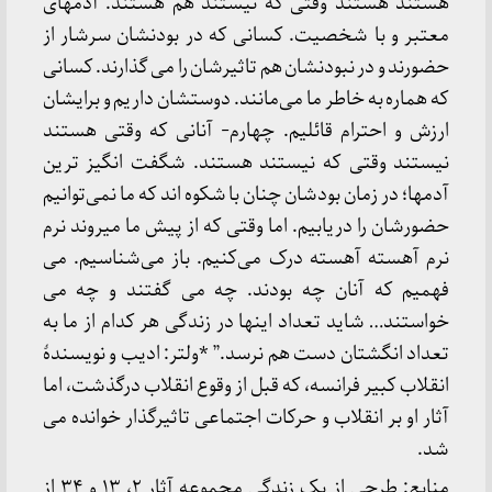
هستند هستند وقتی که نیستند هم هستند. آدمهای
معتبر و با شخصیت. کسانی که در بودنشان سرشار از
حضورند و در نبودنشان هم تاثیرشان را می گذارند. کسانی
که هماره به خاطر ما می‌مانند. دوستشان داریم و برایشان
ارزش و احترام قائلیم. چهارم- آنانی که وقتی هستند
نیستند وقتی که نیستند هستند. شگفت انگیز ترین
آدمها؛ در زمان بودشان چنان با شکوه اند که ما نمی‌توانیم
حضورشان را دریابیم. اما وقتی که از پیش ما میروند نرم
نرم آهسته آهسته درک می‌کنیم. باز می‌شناسیم. می
فهمیم که آنان چه بودند. چه می گفتند و چه می
خواستند… شاید تعداد اینها در زندگی هر کدام از ما به
تعداد انگشتان دست هم نرسد.” *ولتر: ادیب و نویسندۀ
انقلاب کبیر فرانسه، که قبل از وقوع انقلاب درگذشت، اما
آثار او بر انقلاب و حرکات اجتماعی تاثیرگذار خوانده می
شد.
منابع: طرحی از یک زندگی مجموعه آثار ٢، ١٣ و ٣۴ از