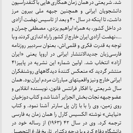
شد. شریعتی در همان زمان همکاری هایی با کنفدراسیون
دانشجویان ایرانی و همچنین جبهه ملی بیرون مرز
داشت، تا اینکه در سال ۴۰ و بعد از تاسیس نهضت آزادی
در داخل کشور، به همراه ابراهیم یزدی، مصطفی چمران و
…، نهضت آزادی ایران خارج از کشور را راه اندازی کردند و با
توجه به قدرت فکری‌ و قلمی‌اش، بعنوان سردبیر روزنامه
فارسی‌زبان جدیدالانتشار ایرانی در اروپا یعنی «ایران
آزاد» انتخاب شد. اولین شماره این نشریه در پاییز۴١
منتشر گردید که منعکس کنندۀ دیدگاههای روشنفکران
ایرانی خارج و نیز واقعیتهای مبارزات مردم ایران بود. همان
سال شریعتی با افکار فرانتس فانون، نویسنده انقلابی و
عضو جبهه نجات بخش الجزایر آشنا شد و کتاب دوزخیان
روی زمین، وی را با با ژان پل سارتر آشنا نمود. و کتاب
«نیایش» نوشته الکسیس کارل را همان زمان به فارسی
ترجمه ‌کرد. وی در سال ۴٢ (۱۹۶۳) از رساله خود در
دانشگاه دفاع کرد و با درجه دکترای تاریخ فارغ التحصیل