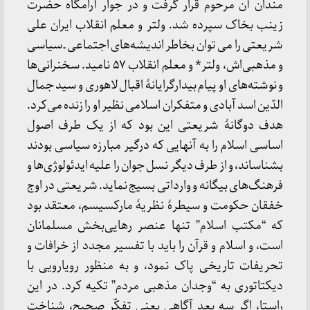
مندان آن مرحوم قرار گرفت و در جوار آرامگاه حضرت
زینب بخاک سپرده شد. ولتر و معلم انقلاب ایران علی
شریعتی را می توان بخاطر اندیشه‌های اجتماعی ـ سیاسی
و مذهبی‌اش، ولتر* و معلم انقلاب ۵۷ نامید. سخنرانی‌ها
و نوشته‌های او پیام بیدارگرایانۀ اقبال لاهوری و سید جمال
الدّین اسد آبادی و متفکران اسلامی نظیر او را زنده می‌کرد.
هدف دوگانۀ شریعتی این بود که از یک طرف اصول
اساسی اسلام را به آنهایی که درگیر مبارزه سیاسی بودند
بشناساند، و از طرف دیگر نسل جوان را علیه ایدئولوژی‌ها و
فرهنگ‌های بیگانه و وارداتی بسیج نماید. شریعتی در اوج
خفقان حکومت و سیطرۀ نظریۀ مارکسیسم، معتقد بود
که “مکتب اسلام” تنها عنصر رهایی‌بخش مسلمانان
است، و اسلام و قرآن را باید با تفسیر مجدد از خرافات و
تحریفات تاریخی پاک نمود، و به منظور رویارویی با
دیکتاتوری به “وجدان مذهبی مردم” تکیه کرد. در این
راستا، اگر سه بعد آگاهی یعنی تفکّر صحیح، شناخت