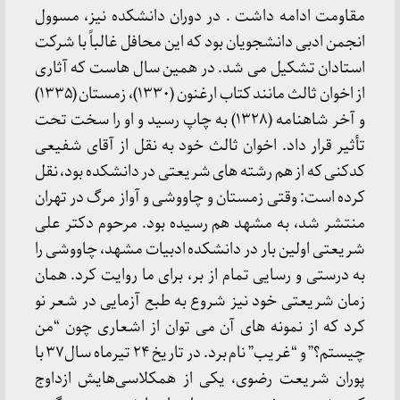
مقاومت ادامه داشت . در دوران دانشکده نیز، مسوول
انجمن ادبی دانشجویان بود که این محافل غالباً با شرکت
استادان تشکیل می شد. در همین سال هاست که آثاری
از اخوان ثالث مانند کتاب ارغنون (۱۳۳۰)، زمستان (۱۳۳۵)
و آخر شاهنامه (۱۳۲۸) به چاپ رسید و او را سخت تحت
تأثیر قرار داد. اخوان ثالث خود به نقل از آقای شفیعی
کدکنی که از هم رشته های شریعتی در دانشکده بود، نقل
کرده است: وقتی زمستان و چاووشی و آواز مرگ در تهران
منتشر شد، به مشهد هم رسیده بود. مرحوم دکتر علی
شریعتی اولین بار در دانشکده ادبیات مشهد، چاووشی را
به درستی و رسایی تمام از بر، برای ما روایت کرد. همان
زمان شریعتی خود نیز شروع به طبع آزمایی در شعر نو
کرد که از نمونه های آن می توان از اشعاری چون “من
چیستم؟” و “غریب” نام برد. در تاریخ ۲۴ تیرماه سال۳۷ با
پوران شریعت رضوی، یکی از همکلاسی‌هایش ازداوج