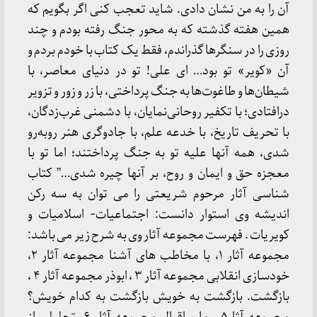
آن را به من نشان دادی. شاید تعجب کنی اگر بگویم که
همین هفته گذشته که به محور جنگ رفته بودم و چند
روزی را در سنگرها گذراندم، فقط یک کتاب با خودم بردم و
آن «کویر» تو بود… ‌ای علی! تو در دنیای معاصر، با
شیطان‌ها و طاغوت‌ها به جنگ پرداختی، با زر و زور و تزویر
درافتادی؛ با تکفیر روحانی‌نمایان، با دشمنی غرب‌زدگان،
با تحریف تاریخ، با خدعه علم، با جادوگری هنر روبه‌رو
شدی، همه آنها علیه تو به جنگ پرداختند؛ اما تو با
معجزه حق و ایمان و روح، بر آنها چیره شدی…” کتاب
شناسی آثار مرحوم شریعتی را می توان به سه رکن
اندیشه وی استوار دانست: اجتماعیات- اسلامیات و
کویریات . فهرست مجموعه آثار وی به شرح زیر می باشد:
مجموعه آثار ۱، با مخاطب های آشنا مجموعه آثار ۲،
خودسازی انقلابی مجموعه آثار ۳ ، ابوذر مجموعه آثار ۴ ،
بازگشت. بازگشت به خویش بازگشت به کدام خویش؟