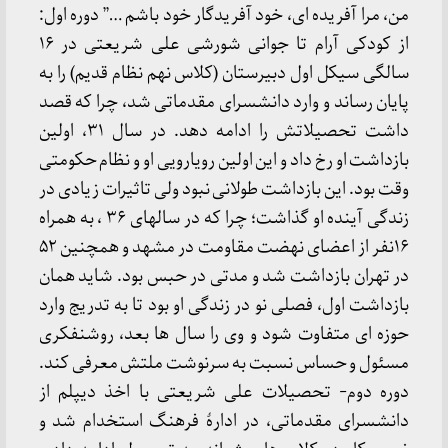
من، مرا آفریده ای، خود آفریدگار خود باشم …” دوره اول:
از کودکی آرام تا جوانی شورشی علی شریعتی در ۱۶
سالگی سیکل اول دبیرستان (کلاس نهم نظام قدیم) را به
پایان رساند و وارد دانشسرای مقدماتی شد، چرا که قصد
داشت تحصیلاتش را ادامه دهد. در سال ۳۱، اولین
بازداشت او رخ داد و این اولین رویارویی او و نظام حکومتی
وقت بود. این بازداشت طولانی نبود ولی تاثیرات زیادی در
زندگی آینده او گذاشت؛ چرا که در سالهای ٣۶ ، به همراه
۱۶نفر از اعضای نهضت مقاومت در مشهد و همچنین ۵٢
در تهران بازداشت شد و مدتی در حبس بود. شاید همان
بازداشت اول، فصلی نو در زندگی او بود تا به تدریج وارد
حوزه ای متفاوت شود و وی را سال ها بعد، روشنفکری
مسئول و حساس نسبت به سرنوشت ملتش معرفی کند.
دوره دوم- تحصیلات علی شریعتی با اخذ دیپلم از
دانشسرای مقدماتی، در ادارهٔ فرهنگ استخدام شد و