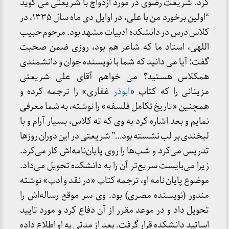
کرد. شریعت رضوی در مورد ازدواج با شریعتی می گوید
“اولین برخورد من با علی، در اوایل دی ماه سال ۱۳۳۵، در
کلاس درس در دانشکده ادبیات مشهد بود. مرحوم حبیب
اللهی، استاد ما که شاعر هم بود، روزی ضمن صحبت
گفت: آیا می دانید که شما با نویسنده جوان و دانشمندی
همکلاس هستید؟ می خواهم آقای علی شریعتی
مزینانی را که کتاب «
ابوذر
غفاری» را ترجمه کرده و
همچنین «تاریخ تکامل فلسفه» را نوشته، به شما معرفی
نمایم و بعد اشاره کرد به وی که ته کلاس، بسیار آرام و با
لبخندی بر لب نشسته بود…” شریعتی در این دوران روزها
تدریس می‌کرد و شب‌ها را روی پایان‌نامه‌اش کار می‌کرد.
زیرا می‌بایست سریع‌تر آن را به دانشکده تحویل می‌داد.
موضوع پایان نامه او، ترجمه کتاب «در نقد و ادب» نوشته
مندور (نویسنده مصری) بود. وی سر موقع رساله‌اش را
تحویل داد و در موعد مقرر از آن دفاع کرد و مورد تایید
اساتید دانشکده قرار گرفت. بعد از مدتی به او اطلاع داده