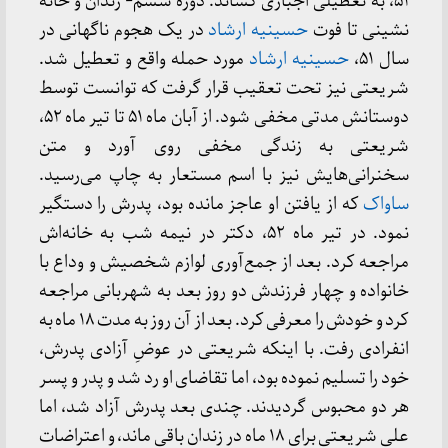
۵۱، به تعطیلی اجباری کشاند. دوره ششم- زندان و خانه
نشینی تا فوت
حسینیه ارشاد
در یک هجوم ناگهانی در
سال ۵١،
حسینیه ارشاد
مورد حمله واقع و تعطیل شد.
شریعتی نیز تحت تعقیب قرار گرفت که توانست توسط
دوستانش مدتی مخفی شود. از آبان ماه ۵۱ تا تیر ماه ۵۲،
شریعتی به زندگی مخفی روی آورد و متن
سخنرانی‌هایش نیز با اسم مستعار به چاپ می‌رسید.
ساواک
که از یافتن او عاجز مانده بود، پدرش را دستگیر
نمود. در تیر ماه ۵۲، دکتر در نیمه شب به خانه‌اش
مراجعه کرد. بعد از جمع‌آوری لوازم شخصیش و وداع با
خانواده و چهار فرزندش دو روز بعد به شهربانی مراجعه
کرد و خودش را معرفی کرد. بعد از آن روز به مدت ۱۸ ماه به
انفرادی رفت. با اینکه شریعتی در عوضِ آزادی پدرش،
خود را تسلیم نموده بود، اما تقاضای او رد شد و پدر و پسر
هر دو محبوس گردیدند. چندی بعد پدرش آزاد شد، اما
علی شریعتی برای ١۸ ماه در زندان باقی ماند، و اعتراضات