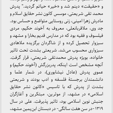
و «حقیقت» دینم شد و «خیر» حیاتم گردید.” پدرش
محمد تقی شریعتی، موسس کانون نشر حقایق اسلام و
مادرش زهرا امینی، زنی روستایی متواضع و حساس بود.
جد وی، ملاقربانعلی، معروف به آخوند حکیم، مردی
فیلسوف و فقیه بود که در مدارس قدیم بخارا و مشهد و
سبزوار تحصیل کرده و از شاگردان برگزیده ملاهادی
سبزواری محسوب می‌شد. شریعتی بشدت تحت تاثیر
خانواده‌، بویژه پدرش محمدتقی شریعتی، قرار گرفت.
آنچه مشخص است اینکه، پدربزرگش (آخوند حکیم) و
عموی پدرش (عادل نیشابوری)، در شمار علما و
دانشمندان برجستۀ فلسفه و ادب بودند و شریعتی
بشدت از پدرش که با تاسیس «کانون نشر حقایق
اسلامی» در مشهد، از موثرین، مبتکرین و آغازگران
جنبش نوین اسلامی بود، تاثیر پذیرفت. علی در سال
۱۳۱۹ -در سن هفت سالگی- در دبستان ابن‌یمین مشهد،