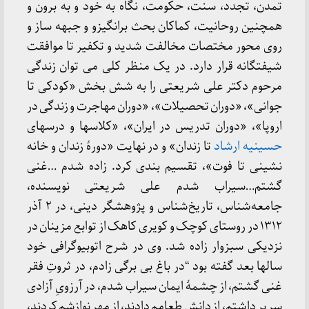
تمدن، تجدد، سنت، حکومت، نگاه به خود و به برون و
همچنین روحانیت، کماکان بحث برانگیزو و جبهه ساز و
روی محور مختصات مخالفت شدید و تکفیر تا موافقت
شیفتگانه قرار دارد. در یک منظر کلی می توان زندگی
مرحوم دکتر علی شریعتی را به شش بخش «کودکی تا
جوانی»، «دوران تحصیلات»، «دوران مهاجرت و زندگی در
اروپا»، «دوران تدریس در ایران»، «کلاسها و درسهای
حسینیه ارشاد
تا زندان» و در نهایت «دورۀ زندان و خانه
نشینی تا فوت»، تقسیم بندی کرد. زاده شدم …غنی
گشتم…سیراب شدم علی شریعتی نویسنده،
جامعه‌شناس، تاریخ‌شناس و پژوهشگر دینی، در ۲ آذر
۱۳۱۲ در روستای کوچک و کویری کاهک از توابع مزینان در
نزدیکی سبزوار زاده شد. وی در شرح اتوبیوگرافی خود
سالها بعد گفته بود “در باغ بی برگی زادم، در ثروتِ فقر
غنی گشتم، از چشمۀ ایمان سیراب شدم، در آرزویِ آزادی
سر بر داشتم، از دانش طعامم دادند، از مهر نوازشم کردند،