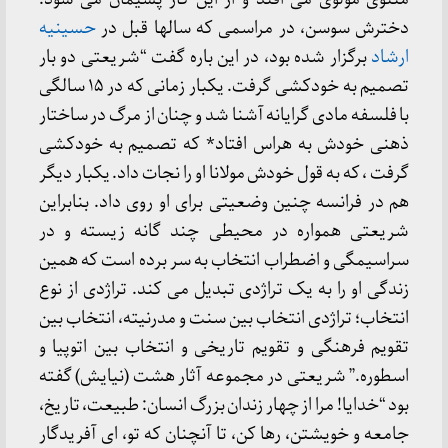
دخترش سوسن، در مراسمی که سالها قبل در
حسینیه
ارشاد
برگزار شده بود، در این باره گفت “شریعتی دو بار
تصمیم به خودکشی گرفت. یکبار زمانی که در ١۵ سالگی
با فلسفه مادی گرایانه آشنا شد و چنان از مرگ در ساختار
ذهنی خودش به هراس افتاد* که تصمیم به خودکشی
گرفت ، که به قول خودش مولانا او را نجات داد. یکبار دیگر
هم در فرانسه چنین وضعیتی برای او روی داد. بنابراین
شریعتی همواره در محیطی چند گانه زیسته و در
سراسیمگی و اضطراب انتخاب به سر برده است که همین
زندگی او را به یک تراژدی تبدیل می کند. تراژدی از نوع
انتخاب؛ تراژدی انتخاب بین سنت و مدرنیته، انتخاب بین
تقویم فرهنگی و تقویم تاریخی و انتخاب بین اتوپیا و
اسطوره.” شریعتی در مجموعه آثار هشت (نیایش) گفته
بود “خدایا! مرا از چهار زندان بزرگ انسان: طبیعت، تاریخ،
جامعه و خویشتن، رها کن، تا آنچنان که تو، ای آفریدگار