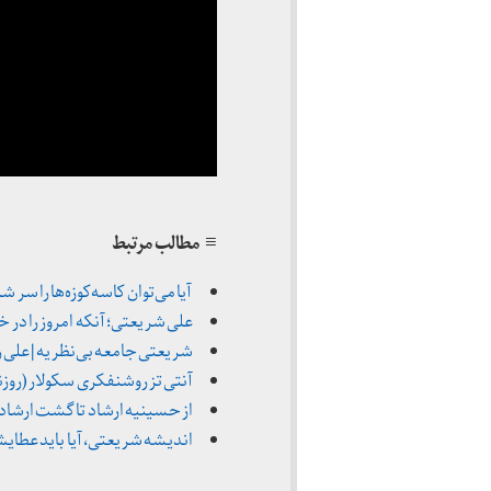
≡ مطالب مرتبط
آیا می‌توان کاسه‌کوزه‌ها را سر شریع
علی شریعتی؛ آنکه امروز را در خشت خا
شریعتی جامعه بی‌نظریه | علی ربیعی (روزن
آنتی تز روشنفکری سکولار (روزنامه رسالت ـ
از حسینیه ارشاد تا گشت ارشاد؛ زن 
اندیشه شریعتی، آیا باید عطایش را به