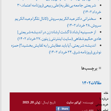
شریعتی جامعه بی‌نظریه | علی ربیعی (روزنامه اعتماد ـ ۳۰
خرداد ۱۴۰۲)
سخنرانی دکتر عبدالکریم سروش (کانال تلگرام عبدالکریم
سروش ـ ۲۸ خرداد ۱۴۰۲)
از حسینیه ارشاد تا گشت ارشاد؛ زن در اندیشه شریعتی |
هادی حکیم شفاهی (سایت اینترنتی زیتون ـ ۲۷ خرداد ۱۴۰۲)
اندیشه شریعتی، آیا باید عطایش را به لقایش بخشید؟ | حمزه
نوذری (روزنامه شرق ـ ۲۴ خرداد ۱۴۰۲)
≡ برچسب‌ها
مقالات۱۴۰۲
خانه
درباره ما
نویسنده :
اپراتور سایت
تاریخ ارسال :
ژوئن 20, 2023
خرید پستی
تماس با ما
691 بازدید