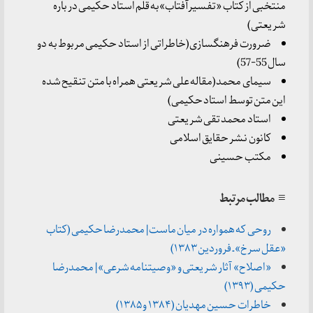
منتخبی از کتاب «تفسیرآفتاب»به قلم استاد حکیمی در باره
شریعتی)
ضرورت فرهنگسازی(خاطراتی از استاد حکیمی مربوط به دو
سال 55-57)
سیمای محمد(مقاله علی شریعتی همراه با متن تنقیح شده
این متن توسط استاد حکیمی)
استاد محمد تقی شریعتی
کانون نشر حقایق اسلامی
مکتب حسینی
≡ مطالب مرتبط
روحی که همواره در میان ماست | محمدرضا حکیمی (کتاب
«عقل سرخ» ـ فروردین ۱۳۸۳)
«اصلاح» آثار شریعتی و «وصیتنامه شرعی» | محمدرضا
حکیمی (۱۳۹۳)
خاطرات حسین مهدیان (۱۳۸۴ و ۱۳۸۵)