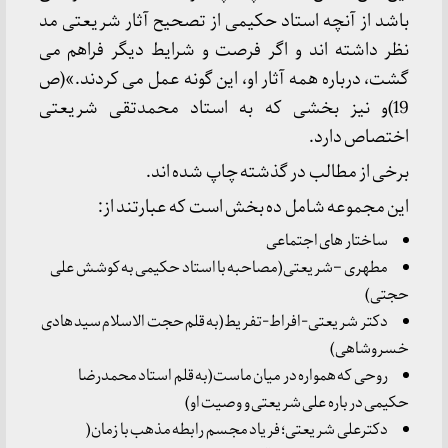
باشد از آنچه استاد حکیمی از تصحیح آثار شریعتی مد
نظر داشته اند و اگر فرصت و شرایط دیگر فراهم می
گشت، درباره همه آثار او، این گونه عمل می کردند.»(ص
19)و نیز بخشی که به استاد محمدتقی شریعتی
اختصاص دارد.
برخی از مطالب در گذشته چاپ شده اند.
این مجموعه شامل ده بخش است که عبارتند از:
ساختار های اجتماعی
مطهری –شریعتی(مصاحبه با استاد حکیمی به کوشش علی
حجتی)
دکتر شریعتی-افراط-تفریط(به قلم حجت الاسلام سید هادی
خسروشاهی)
روحی که همواره در میان ماست(به قلم استاد محمدرضا
حکیمی در باره علی شریعتی و وصیت او)
دکترعلی شریعتی؛ فریاد مجسم رابطه مذهب با زمان(