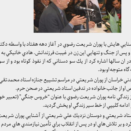
آشنايي هايش با پوران شريعت رضوي در آغاز دهه هفتاد با واسطه 
و پس از جنگ و تنهايي اين زن در غيبت فرزندانش. هادي خانيكي ب
ن سالها اشاره كرد از يك سو دستاني كه از نفوذ كوتاه بود و از سو
گاه متوجه او بود.
مدني خراسان از پوران شريعتي در مراسم تشييع جنازه استاد محمدتق
زندگي نامه پوران شريعت رضوي با عنوان “خروس جنگي” (تعبير خود ا
ر ادامه كليپي از خط سير زندگي او پخش گرديد.
ستاد شريعتي و دوستان نزديك علي شريعتي از آشنايي پوران شريعت
 بر تلاش هاي او در پس از انقلاب براي تأمين نيازمندي هاي مردم