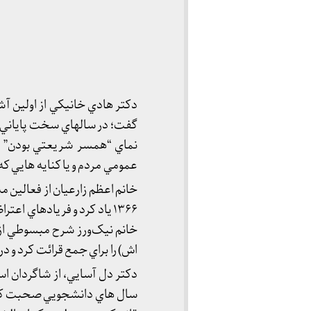
دكتر هادي خانيكي از اولين 
گفت؛ در سالهاي سخت پاياني 
نماي “همسر شريعتي بودن” در ا
عمومي مردم و يا كنايه هايي كه 
خانم اعظم زارعيان از فعالين 
۱۳۶۶ ياد كرد و فريادهاي اعتراض او از جانب خانواده در تدفين استاد شريعتي در صحن حرم.
خانم نيک‌ورز شرح مبسوطي از 
اش) را براي جمع قرائت كرد و د
دكتر دل آسايي، از شاگردان ا
سال هاي دانشجويي صحبت كرد و