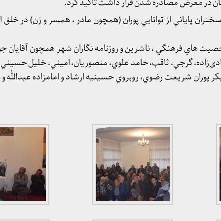
شان در معرض مصادره شدن قرار داشت تأكيد كرد.
سخنران پاياني از توانايي پوران (همچون مادر ، همسر و زن) در خلق 
يت هاي فرهنگي ، ناشرين و روزنامه نگاران شهر همچون آقايان جو
دی‌زاده، گرجي، ثاقب، حامد علوي، منصوريان، اميني، خليل حسيني، 
كر پوران شريعت رضوي، روبروي حسينيه ارشاد و امامزاده عبدالله و 