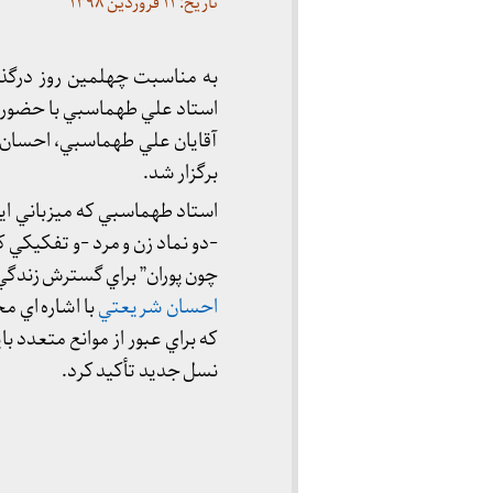
تاریخ: ۱۱ فروردین ۱۳۹۸
به مناسبت چهلمين روز درگذ
استاد علي طهماسبي با حضور 
آقايان علي طهماسبي، احسان ش
برگزار شد.
استاد طهماسبي كه ميزباني اين 
-دو نماد زن و مرد -و تفكيكي ك
چون پوران” براي گسترش زندگي
احسان شريعتي
با اشاره اي 
كه براي عبور از موانع متعدد
نسل جديد تأكيد كرد.