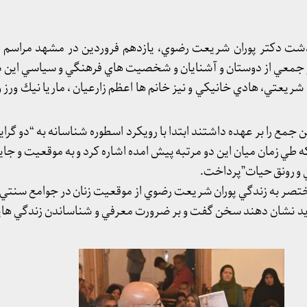
شت دكتر پوران شريعت رضوي، یازدهم فروردین در مشهد مراسم ي
جمعي از دوستان و آشنايان و شخصيت هاي فرهنگي و سياسي اين شه
ريعتي، هادي خانيكي و نيز خانم ها اعظم زارعیان ، ماريا نيك ور
جمع را بر عهده داشتند ابتدا با رويكرد اسطوره شناسانه به “دو گرا
ه طي زمان ميان اين دو مرتبه پيش امده اشاره كرد و به موقعيت و جايگا
 و رونق حيات”پرداخت.
مختصر به زندگي پوران شريعت رضوي از موقعيت زنان در جوامع سنت
 بايد نشان دهند سخن گفت و بر ضرورت معرفي و شناساندن زندگي هاي