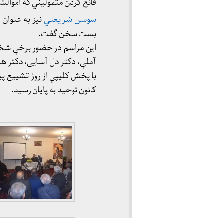
قانع كردن متموليني كه اموال
سوسن شريعتي
نيز به عنوان 
بست سخن گفت.
اين مراسم در حضور برخي شخص
آملي، دكتر دل آسايی، دكتر ها
با پخش كليپي از روز تشييع پي
كانون توحيد به پايان رسيد.