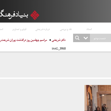
اسناد
نقد و بررسی
درباره شریعتی
فیلم و تصاویر
است
دکتر شریعتی
مراسم چهلمین روز درگذشت پوران شریعت‌رضوی (مشهد ـ 
IMG_3950