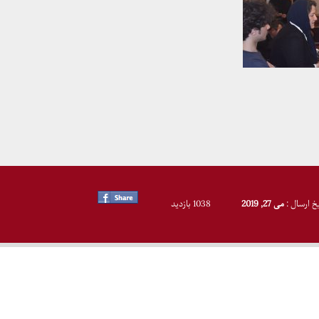
یخ ارسال :
می 27, 2019
1038 بازدید