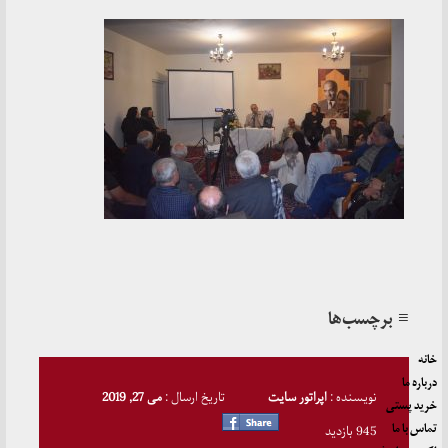
≡ برچسب‌ها
خانه
درباره ما
نویسنده :
اپراتور سایت
تاریخ ارسال :
می 27, 2019
خرید پستی
تماس با ما
945 بازدید