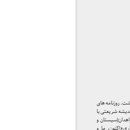
ت. روزنامه های
اندیشه شریعتی با
زاهدان(سیستان و
»،«اکنون، ما و