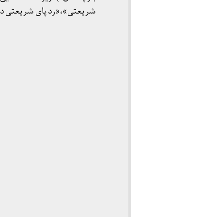
شریعتی»،«رد پای شریعتی در زن