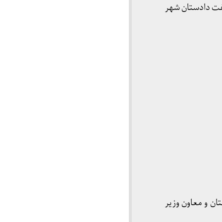
اد 1397)متاسفانه به دلیل مخالفت دادستان شهر
ن و معاون وزیر