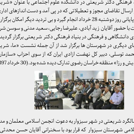
یاد فرهنگی دکتر شریعتی در دانشکده علوم اجتماعی با عنوان «شر
ارسال تقاضای مجوز و تعطیلاتی که در پی آمد و دست اندازهای ادار
شد که صدور مجوز در ساعات پایانی روز دوشنبه 28 خرداد انجام گیرد و بی تردید دیگ
 با حضور آقایان زید آبادی، علیرضا رجایی، سعید مدنی و سوسن ش
ای دیگری در شهرستان ها برگزار شد از آن جمله نشست «ما، شریع
 توسلی، دبیر کل نهضت ازادی ایران که از سوی احزاب «سازمان 
رزا» منظقه خراسان رضوی تدارک دیده شده بود. (30 خرداد 1397)
الگرد شریعتی در شهر سبزوار به دعوت انجمن اسلامی معلمان و مد
سلامی شهرستان سبزوار که قرار بود با سخنرانی آقایان حسن محدثی 