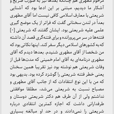
مرحوم مطهری هم چنانکه بعدها نیز به صورت صریح و
آشکار ما دیدیم، مبتنی بر این ادعا بود که آشنایی
شریعتی با معارف اسلامی کافی نیست اما آقای مطهری
بعداً در لندن سخنانی گفت که فراتر از یک موضع گیری
علمی علیه شریعتی بود. ایشان گفتند که شریعتی [-]
فتنه‌ها در سر می‌پرورانده و برای فتنه‌گری قصد آن داشته
که به کشورهای اسلامی دیگر سفر کند. اینها نکاتی بود که
من شخصا از آقای مطهری شنیدم. بعدها دیدم که آقای
مطهری درنامه‌ای به آقای امام خمینی که مدت‌ها قبل از
وفات شریعتی هم نوشته بود نیز تقریبا همین سخنان
یعنی خطر فتنه شریعتی را گوشزد کرده بود. بدیهی بود
که من با این نوع انتقادات که از جانب آقای مطهری و
مصباح نسبت به شریعتی می‌شد، مطلقا موافقتی
نداشتم ولی از آن طرف هم دکتر شریعتی دوستان و
طرفدارانی داشت که اجازه کمترین انتقادی درباره
شریعتی را نمی‌دادند و در حد او مبالغه بسیاری