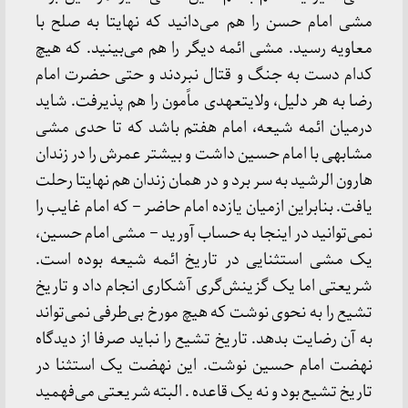
مشی امام حسن را هم می‌دانید که نهایتا به صلح با
معاویه رسید. مشی ائمه دیگر را هم می‌بینید. که هیچ
کدام دست به جنگ و قتال نبردند و حتی حضرت امام
رضا به هر دلیل، ولایتعهدی ماًمون را هم پذیرفت. شاید
درمیان ائمه شیعه، امام هفتم باشد که تا حدی مشی
مشابهی با امام حسین داشت و بیشتر عمرش را در زندان
هارون الرشید به سر برد و در همان زندان هم نهایتا رحلت
یافت. بنابراین ازمیان یازده امام حاضر – که امام غایب را
نمی‌توانید در اینجا به حساب آورید – مشی امام حسین،
یک مشی استثنایی در تاریخ ائمه شیعه بوده است.
شریعتی اما یک گزینش‌گری آشکاری انجام داد و تاریخ
تشیع را به نحوی نوشت که هیچ مورخ بی‌طرفی نمی‌تواند
به آن رضایت بدهد. تاریخ تشیع را نباید صرفا از دیدگاه
نهضت امام حسین نوشت. این نهضت یک استثنا در
تاریخ تشیع بود و نه یک قاعده . البته شریعتی می‌فهمید