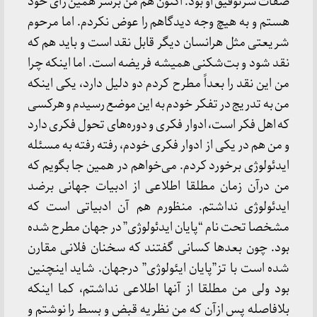
صفات سرتوفیق او بود. اکنون هم من برسر همین رأی خود
هستم و به هیچ وجه دیدگاهم را عوض نکردم. اما مرحوم
شریعتی مثل هرانسان دیگر قابل نقد است و باید هم که
نقد شود و بت‌شکنی همیشه فریضه است. اما اینکه چرا
من این نقد را بعداً مطرح کردم دو دلیل دارد، یکی اینکه
من به تدریج در تفکر خودم به این موضع رسیدم و هرکسی
که اهل فکر است، ادوار فکری و دوره‌های تحول فکری دارد
و من هم در یکی از ادوار فکری خودم، رفته رفته به مسئله
ایدئولوژی برخورد کردم. می‌خواهم در همین جا بگویم که
من درآن زمان مطلقا اطلاعی از ادبیات جهانی برضد
ایدئولوژی نداشتم. منظورم هم آن ادبیاتی است که
مشخصا تحت نام “پایان ایدئولوژی” در جهان مطرح شده
بود. چون بعدها کسانی گفتند که سخنان فلانی مقارن
شده است با تز”پایان ایئولوژی” درجهان. شاید اینچنین
بود ولی من مطلقا از آنها اطلاعی نداشتم، کما اینکه
بلافاصله پس ازآن که من نظریه قبض و بسط را نوشتم و