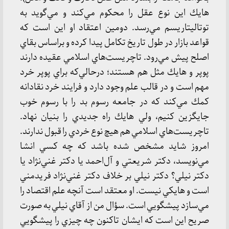
هايك اين نوع عقل را محكوم مي‌كند و مي‌گويد به
توتاليتاريسم مي‌رسد. دومين اعتقاد او اين است كه
قواعد بازار در طول تاريخ تكامل پيدا كرده و بر‌اساس بقاي
اصلح پيش مي‌رود. تاچريست‌هاي اسلامي عقيده دارند
پوپر و هايك مثل هم هستند؛ در‌حالي‌كه براي پوپر خرد
مهم است و در قالب علم وجود دارد و فرايند خرد نقادانه
كمك مي‌كند كه در جامعه رسوم بد را با رسوم خوب
جايگزين كنيم، ولي هايك راه جديدي را بنيان نهاد.
تاچريست‌هاي اسلامي هم هيچ نوع خردي را قبول ندارند.
امروز شايد مشخص شده باشد كه چه كسي انشا
مي‌نويسد، دكتر شريعتي و آل‌احمد يا دكتر غني‌نژاد يا
دكتر نيلي؟ دكتر نيلي بر خلاف دكتر غني‌نژاد فريدمني
است و هايكي نيست. او معتقد است آنچه علم اقتصاد را
مي‌سازد پيشگويي است. سؤال من از آقاي نيلي به صورت
صريح اين است كه ايشان تاكنون چه چيزي را پيشگويي