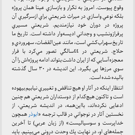
وقوع پیوست. امروز به تكرار و بازسازي عينا همان پروژه
بلكه نوعي واسازي در ميراث شريعتي براي ازسرگيري آن
پروژه در دوران خود نيازمندیم. شريعتي مسيري
پرفرازونشيب و وجداني اديسه‌وار داشته است. تاريخ ما
تاريخ سهراب‌كشي است، مانند عين‌القضات، سهروردي و
حلاج. شريعتي در ٤٤سالگي تصور مي‌كرد با فرار
معجزه‌آسايي كه از ايران داشت بتواند ادامه پروژه‌اش را آن
سوي مرزها پي بگيرد. اين انديشه در ٣٠ سال گذشته
باليده شده است.
انتظار اينكه در آثار او هيچ تناقض و تغييري نيابيم بيهوده
است و تاكنون هيچ‌كدام از دوستداران شريعتي هم چنین
ادعایی نكرده‌اند، با‌این‌همه، در انديشه شريعتي، از
نخستين آثار در نوجواني در قالب ترجمه «
ابوذر
همچون
خداپرست و سوسياليست» (از زبان عربي) تا آخرين
جمله‌های او، در نهايت يك وحدت دروني مي‌بينيم. بايد