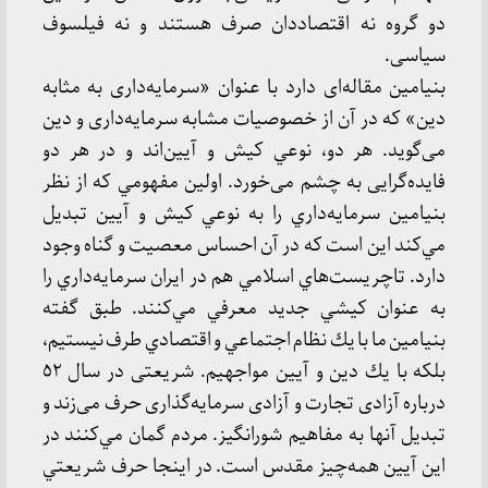
دو گروه نه اقتصاددان صرف هستند و نه فیلسوف
سیاسی.
بنیامین مقاله‌ای دارد با عنوان «سرمایه‌داری به مثابه
دین» که در آن از خصوصیات مشابه سرمایه‌داری و دین
می‌گوید. هر دو، نوعي کیش و آیین‌اند و در هر دو
فایده‌گرایی به چشم می‌خورد. اولين مفهومي كه از نظر
بنيامين سرمايه‌داري را به نوعي كيش و آيين تبديل
مي‌كند اين است كه در آن احساس معصيت و گناه وجود
دارد. تاچريست‌هاي اسلامي هم در ايران سرمايه‌داري را
به عنوان كيشي جديد معرفي مي‌كنند. طبق گفته
بنيامين ما با يك نظام اجتماعي و اقتصادي طرف نيستيم،
بلكه با يك دين و آيين مواجهيم. شریعتی در سال ٥٢
درباره آزادی تجارت و آزادی سرمایه‌گذاری حرف می‌زند و
تبدیل آنها به مفاهیم شورانگیز. مردم گمان مي‌كنند در
اين آيين همه‌چيز مقدس است. در اينجا حرف شريعتي