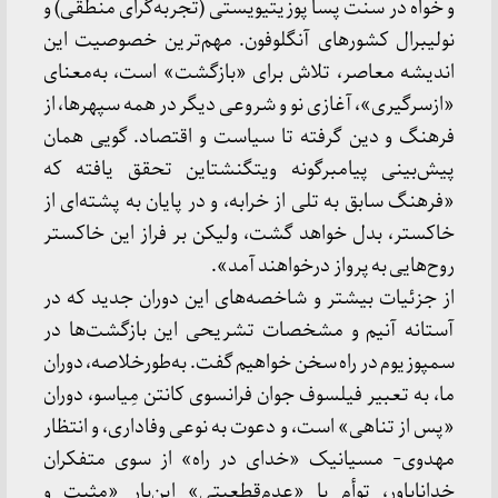
و خواه در سنت پسا پوزیتیویستی (تجربه‌گرای منطقی) و
نولیبرال کشورهای آنگلوفون. مهم‌ترین خصوصیت این
اندیشه معاصر، تلاش برای «بازگشت» است، به‌معنای
«ازسرگیری»، آغازی نو و شروعی دیگر در همه سپهرها، از
فرهنگ و دین گرفته تا سیاست و اقتصاد. گویی همان
پیش‌بینی پیامبرگونه ویتگنشتاین تحقق یافته که
«فرهنگ سابق به تلی از خرابه، و در پایان به پشته‌ای از
خاکستر، بدل خواهد گشت، ولیکن بر فراز این خاکستر
روح‌هایی به پرواز درخواهند آمد».
از جزئیات بیشتر و شاخصه‌های این دوران جدید که در
آستانه آنیم و مشخصات تشریحی این بازگشت‌ها در
سمپوزیوم در راه سخن خواهیم گفت. به‌طورخلاصه، دوران
ما، به‌ تعبیر فیلسوف جوان فرانسوی کانتن مِیاسو، دوران
«پس از تناهی» است، و دعوت به نوعی وفاداری، و انتظار
مهدوی- مسیانیک «خدای در راه» از سوی متفکران
خداناباور، توأم با «عدم‌قطعیتی» این‌بار «مثبت و