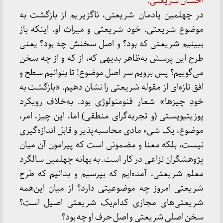
احسان‌ شریعتی:
در چهلمین یادمان شریعتی، ناگزیریم از بازگشت به
موضوع شریعتی. خود شریعتی و میراث او. اینکه‌ باز
ببینیم شریعتی که بود؟ و اصل سخنش چه بود؟ یعنی
طرح این پرسش به‌ظاهر بدیهی که، از که و از چه سخن
می‌گوییم؟ پس برویم سر اصل موضوع! تا بتوانیم سطح و
افق تازه‌ای از مقوله شریعتی را نشان دهیم. «بازگشت به
خودِ چیزها» شعار فنومنولوژی بود. به‌خلاف رویکرد
پوزیتیویستی (و تجربه‌گرای منطقی) اما، این چیز، امر،
موضوع، یک شیء مادی محاسبه‌پذیر و قابل اندازه‌گیری
نیست، بلکه معنا و مضمونی است که پیرامون آن میان
پژوهشگران نزاعی در کار است. به بهانه چهلمین سالگرد
معلم شریعتی، آمده‌ایم که بپرسیم و بدانیم که طرح
شریعتی امروز چه موضوعیتی دارد؟ از میان این‌همه
شریعتی‌های مجازی کدام‌یک شریعتی اصیل است؟
سخن اصلی شریعتی و اصل حرف او چه بود؟