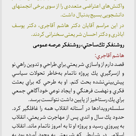
واکنش‌های اعتراضی متعددی را از سوی برخی انجمنهای
دانشجویی بسیج بدنبال داشت.
در این مراسم آقایان دکتر هاشم آقاجری، دکتر یوسف
اباذری و دکتر احسان شریعتی سخنرانی کردند.
روشنفكر تك‌ساحتي، روشنفكر عرصه عمومی
هاشم آقاجري:
قصد دارم از واسازي شريعتي براي طراحي و تدوين راهي نو
و ازسرگيري يك پروژه ناتمام به‌خاطر تحولات سياسي
پيش‌بيني‌نشده بحث كنم. او به طرحي كه براي بعثت
فكري و نهضت فرهنگي و ايجاد نوعي خودآگاهي جمعي
براي يك رستاخيز از پايين داشت نتوانست برسد.
سلسله‌رويدادها در آستانه انقلاب همه را غافلگير كرد.
حدود يك ‌سال و اندي پس از مهاجرت شريعتي، انقلاب
به پيروزي رسيد و پروژه او تا به امروز ناتمام ماند. انقلاب
اسلامي در شرايطي كه شريعتي به وجود آورده بود به