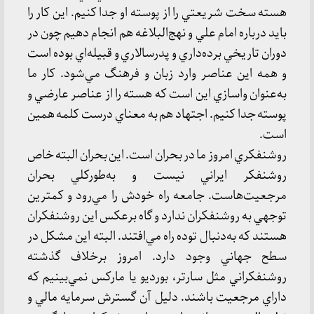
هسته سخت شريعتي را از پوسته او جدا كنيم. اين كار را
بايد درباره امام علي و نهج‌البلاغه هم انجام دهيم چون در
دوران تاريخي برده‌داري و پدرسالاري و قبيله‌اي بوده است
و همه اين عناصر وارد زبان و فرهنگ مي‌شود. كار ما
به‌عنوان واسازي اين است كه هسته را از عناصر عارضي و
پوسته جدا كنيم. اجتهاد هم به معناي درست كلمه همين
است.
روشنفكري امروز ما در بحران است. اين بحران البته خاص
روشنفكر ايراني نيست و به‌طور‌كلي بحران
مرجعيت‌هاست. جامعه راه خودش را مي‌رود و كمترين
توجهي به روشنفكران ندارد و گاه برعكس اين روشنفكران
هستند كه به‌دنبال توده راه مي‌افتند. البته اين مشكل در
سطح جهاني وجود دارد. امروز بر‌خلاف گذشته
روشنفكراني مثل سارتر، بورديو يا ماركس نمي‌بينيم كه
داراي مرجعيت باشند. دليل آن گسترش سرمايه مالي و