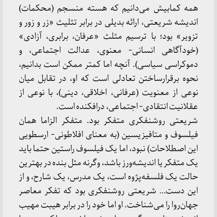
همه کمابیش می‌دانیم که هسته منسجم (محکمات)
اندیشه شریعتی، ارائه بدیلی در برابر تثلیث «زر و زور و
تزویر» بود؛ با ترسیم مثلث «عرفان، برابری، آزادی»
(خودآگاهی انسانی- معنوی، عدالت اجتماعی، و
دموکراسی سیاسی). آنچه اما کمتر ممکن است بدانیم،
نحوه برقرارساختن تعادلی است که او، در تقابل میان
نوعی از معنویت (عرفانی، اخلاقی، دینی)، با نوعی از
عقلانیت انتقادی- اجتماعی، درافکنده است.
شریعتی روشنفکری متفکر بود. متفکر الزاما همان
فیلسوف و متافیزیسین (به معنای افلاطونی- ارسطویی
این اصطلاحات) نبود، اما یک فیلسوف راستین حتما باید
یک متفکر یا اندیشه‌ورز باشد، وگرنه مثل بنده در بهترین
حالت یک فلسفه‌پژوه است، یک مدرس، یک شارح، و از
این دست… شریعتی روشنفکری بود که تفکر معاصر
جهان‌روا را می‌شناخت. او اما خود را در برابر هیبت مهیب