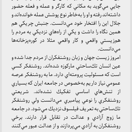
جايي مي‌گويد به مكاني كه كارگر و عمله و فعله حضور
داشته‌اند رفته و او را به‌خاطر نوع پوشش عمله خوانده‌اند و
جلال اين را افتخار خود مي‌دانست. جنبش چريكي هم
همين نگاه را داشت و يكي از راه‌هاي نزديكي به مردم را
هم‌زيستي واقعي و كار واقعي مثلا در كوره‌پز‌خانه‌ها
مي‌دانست.
امروز زيست‌ جهان و زبان روشنفكران از مردم جدا شده و
عين انسان تك‌ساحتي ماركوزه شده‌اند. روشنفكر كسي
است كه مسئوليت پرومته‌اي دارد. ما به روشنفكر عرصه
عمومي نياز داريم به‌خصوص در جامعه ايران كه بسياري
از تنش‌هاي اساسي تفكيك نشده‌اند. شريعتي
روشنفكري را نوعي پيامبري مي‌دانست ولي روشنفكر
تك‌ساحتي به تعريف فيلسوف نزديك مي‌شود. در جامعه
ما زوج آزادي و عدالت در تقابل قرار دارند. برخي
روشنفكران به آزادي مي‌پردازند و از عدالت عبور مي‌كنند