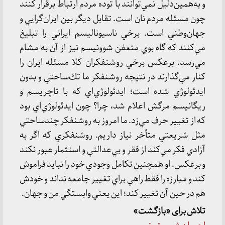
و به‌همين‌دليل نمي‌توانند با توده مردم ارتباط برقرار كنند
چون مسئله مردم نان است. تقابل ديگر بين ايران‌گرايي و
جهان‌وطني است. برخي ناسيوناليسم ايراني را تبليغ
مي‌كنند كه گاه بوي متعفن شوونيسم نيز از آن به مشام
مي‌رسد. بر‌عكس برخي روشنفكران كلا مسئله ايران را
كنار مي‌گذارند در نتيجه روشنفكر ما تك‌ساحتي و بدون
ايدئولوژي شده است؛ ايدئولوژي‌اي كه با تاچريسم و
ريگانيسم مرگش اعلام شد، چرا؟ چون ايدئولوژي‌اي بود
كه از تغيير حرف مي‌زد. ما امروز به روشنفكر چند‌ساحتي
مثل شريعتي متأخر نياز داريم. روشنفكري كه اگر به
آزادي فكر مي‌كند از فقر و بي‌عدالتي و استثمار عبور نكند
و برعكس. او همچنين تكامل وجودي خود را نبايد فراموش
كند و مبارزه را فقط راهي براي تغيير جامعه نداند و خودش
هم در حين آن تغيير كند؛ اين يعني وابستگي من و جهان.
تلاش برای «بازگشت»