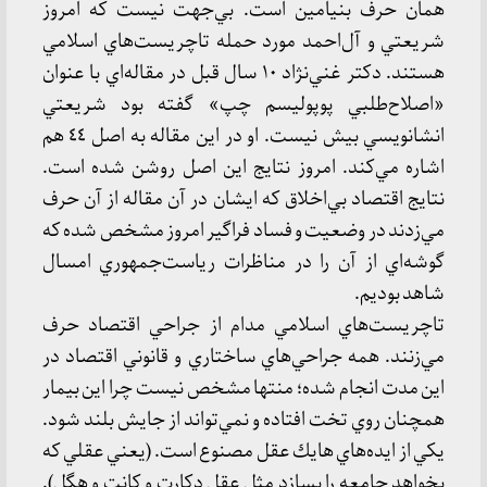
همان حرف بنيامين است. بي‌جهت نيست كه امروز
شريعتي و آل‌احمد مورد حمله تاچريست‌هاي اسلامي
هستند. دكتر غني‌نژاد ١٠ سال قبل در مقاله‌اي با عنوان
«اصلاح‌طلبي پوپوليسم چپ» گفته بود شريعتي
انشانويسي بيش نيست. او در اين مقاله به اصل ٤٤ هم
اشاره مي‌كند. امروز نتايج اين اصل روشن شده است.
نتايج اقتصاد بي‌اخلاق كه ايشان در آن مقاله از آن حرف
مي‌زدند در وضعيت و فساد فراگير امروز مشخص شده كه
گوشه‌اي از آن را در مناظرات رياست‌جمهوري امسال
شاهد بوديم.
تاچريست‌هاي اسلامي مدام از جراحي اقتصاد حرف
مي‌زنند. همه جراحي‌هاي ساختاري و قانوني اقتصاد در
اين مدت انجام شده؛ منتها مشخص نيست چرا اين بيمار
همچنان روي تخت افتاده و نمي‌تواند از جايش بلند شود.
يكي از ايده‌هاي هايك عقل مصنوع است. (يعني عقلي كه
بخواهد جامعه را بسازد مثل عقل دكارت و كانت و هگل).