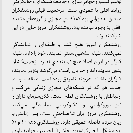
نوليبراليسم و جهاني‌سازي و جامعه شبكه‌اي و جايگزيني
روابط افقي با عمودي است. مرجعيت قبلي روشنفكران
متعلق به دوراني بود كه فضاي مجازي و گروه‌هاي متعدد
افقي به وجود نيامده بود. روشنفكران امروز جايي در اين
شبكه ندارند.
روشنفكران امروز هيچ قشر و طبقه‌اي را نمايندگي
نمي‌كنند. طبقه مذهبي سنتي نماينده خود را دارد. طبقه
كارگر در ايران اصلا هيچ نماينده‌اي ندارد. زحمت‌كشان
بدون نماينده‌اند و جريان راست مي‌كوشد به‌زور نماينده
كارگران باشند، هرچند ناموفق بوده است. طبقه متوسط
جديد هم كه در شبكه‌هاي مجازي زندگي مي‌كند و
ارتباطش با روشنفكران قطع است. كلان‌سرمايه‌داران را
نیز بوروكراسي و تكنوكراسي نمايندگي مي‌كند.
روشنفكري امروز ايران تك‌ساحتي است، پس زبانش با
زبان مردم فاصله عميقي دارد. روشنفكري دهه ٤٠ و ٥٠
اين مشكل را حل كرده بود. جلال آل‌احمد را بخوانيد، او در