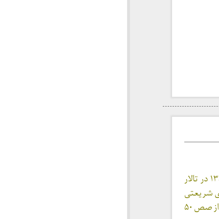
آنچه در پي خواهد آمد بخشي از سخنرانی دکتر علی شريعتی در تايخ چهاردهم تيرماه ۱۳۵۰ در تالار
دی شريعتی
از انواع شيوه‌های تغيير اجتماعي و سپس تبيين شيوه اسلامي آن است. گفتني است اين فراز از صص ۵۰