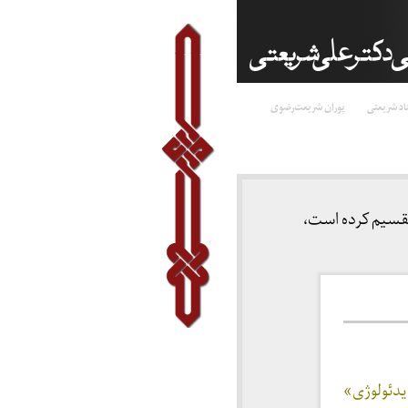
اد شریعتی
پوران شریعت‌رضوی
تقسیم کرده است،
۲۳ با نام «جهان بینی و ایدئولوژی»