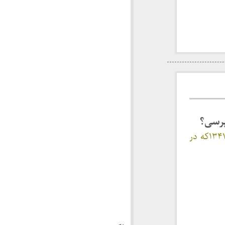
پرسی؟
نوشته علی شریعتی در باره زلزله جنوب خراسان در سال ۱۳۴۷که در