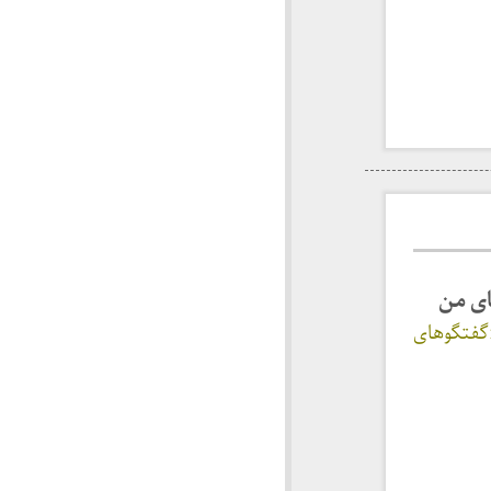
ای من
مجموعه آثار ۳۳ به نام «گفتگوهای