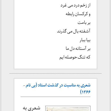
از زخم درد می غرد
و کرکسان رابطه
بر بامت
آشفته بال می گذرند
بیا ببار
بر آستانه دل ما
که تنگ حوصله ایم
شعری به مناسبت در گذشت استاد (بی نام –
۱۳۶۶)
شعری به