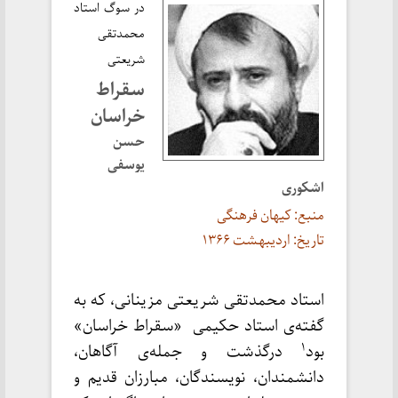
در سوگ استاد
محمدتقی
شریعتی
سقراط
خراسان
حسن
یوسفی
اشکوری
منبع: کیهان فرهنگی
تاریخ: اردیبهشت ۱۳۶۶
استاد محمدتقی شریعتی مزینانی، که به
گفته‌ی استاد حکیمی «سقراط خراسان»
۱
بود
درگذشت و جمله‌ی آگاهان،
دانشمندان، نویسندگان، مبارزان قدیم و