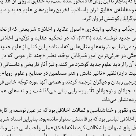
که بناچار با این روش‌ها دمخور شده است، به حقایق ماورای آن هدایت 
 مقابله‌ی حقایق قرآن و اسلام با آخرین رهاوردهای علوم جدید و مایه 
لم‌گرایان کوشش فراوان کرد.
ار جذّاب و جالب و ابتکاری «اصول عقاید و اخلاق» شریعتی که از ن
است که مخصوصاً برای مدارس جدید نوشته شده (۱۳۲۱)، که در تحکیم عقاید و 
 می‌نماییم. نمونه‌ها و مثال‌هایی که استاد در این کتاب از علوم جدی
تّی در جزئی‌ترین امور غیرقابل توجّه، نظیر «چند تار مویی که در 
 را از دید علوم جدید گوشزد می‌کند، و نیز آثار تاریخی و داستانی (که
یت دارد) نظیر «تاثیر دانش و هنر مسلمین در صنایع و علوم اروپا» ی
جرجی زیدان و دیگران ترجمه کردند و همه‌ی آنها مورد توجّه خاص قر
 جوانان و نوجوانان تأثیر بسزایی باقی می‌گذاشت و و قدم‌های عملی
ده نشان می‌داد.
 و تقوی و خداشناسی و کمالات اخلاقی بود که در عین توسعه‌ی کار
اخلاقی لباسی بود که بر قامتش استوار مانده بود. بنابراین استاد شر
صرف رفع شبهات و اشکالات کرد، بلکه اخلاق عملی و احساسی دینی و ش