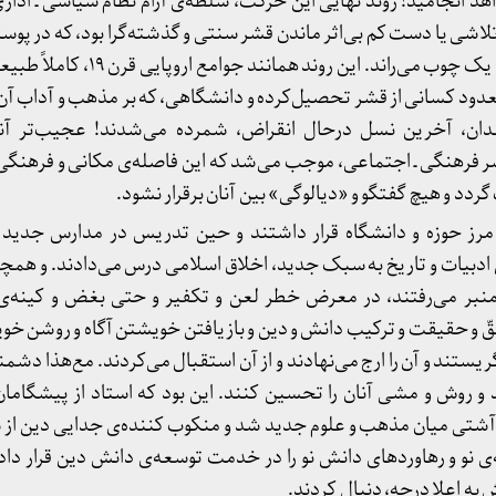
د انجامید! روند نهایی این حرکت، سلطه‌ی آرام نظام سیاسی ـ ادا
اشی یا دست کم بی‌اثر ماندن قشر سنتی و گذشته‌گرا بود، که در پو
شده بود و در این میان همه را با یک چوب می‌راند.
دود کسانی از قشر تحصیل‌کرده و دانشگاهی، که بر مذهب و آداب آن 
قدان، آخرین نسل درحال انقراض، شمرده می‌شدند! عجیب‌تر آن
شر فرهنگی ـ اجتماعی، موجب می‌شد که این فاصله‌ی مکانی و فرهنگی
ردد و هیچ گفتگو و «دیالوگی» بین آنان برقرار نشود.
مرز حوزه و دانشگاه قرار داشتند و حین تدریس در مدارس جدید 
ادبیات و تاریخ به سبک جدید، اخلاق اسلامی درس می‌دادند. و همچ
 منبر می‌رفتند، در معرض خطر لعن و تکفیر و حتی بغض و کینه‌ی 
قّ و حقیقت و ترکیب دانش و دین و بازیافتن خویشتن آگاه و روشن خو
ستند و آن را ارج می‌نهادند و از آن استقبال می‌کردند. مع‌هذا دشمنا
 و روش و مشی آنان را تحسین کنند. این بود که استاد از پیشگامان
آشتی میان مذهب و علوم جدید شد و منکوب کننده‌ی جدایی دین از 
 نو و رهاوردهای دانش نو را در خدمت توسعه‌ی دانش دین قرار داد. 
ه اعلا درجه‌، دنبال کردند.