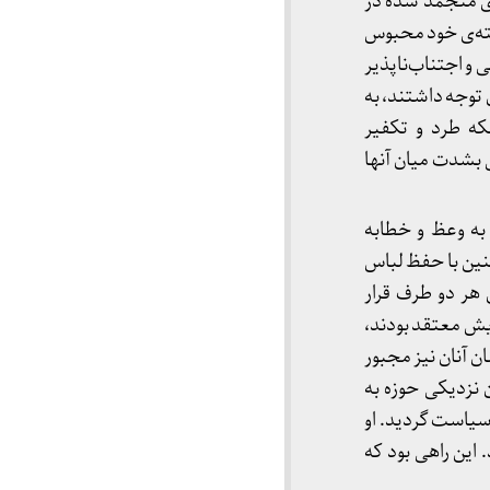
ری منجمد شده در
سته‌ی خود محبوس
 این روند همانند جوامع اروپایی قرن ۱۹، کاملاً طبیعی و اجتناب‌ناپذیر
توجه داشتند، به
که طرد و تکفیر
 بشدت میان آنها
به وعظ و خطابه
نین با حفظ لباس
هر دو طرف قرار
یش معتقد بودند،
ن آنان نیز مجبور
 نزدیکی حوزه به
سیاست گردید. او
این راهی بود که