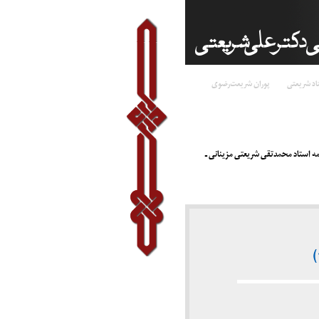
اد شریعتی
پوران شریعت‌رضوی
امه استاد محمدتقی شریعتی مزینانی ـ