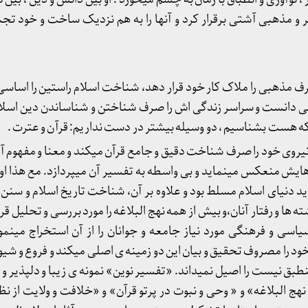
و مذهبی آشتی برقرار کرد و آنها را به هم نزدیک ساخت و خود ت
 مذهبی را ملاک کار خود قرار دهد، شناخت اسلام راستین را اساسی 
ی دانست و سراسر زندگی اش را صرف شناختن و شناساندن دین اسلام ن
ن که هست بشناسیم ، دو وسیله بیشتر در دست نداریم: قرآن و عترت .
نیروی خود را صرف شناخت دقیق و جامع قرآن میکند و معنا و مفهوم آی
 هایش منعکس مینماید و بی واسطه به تفسیر آن میپردازد. مع هذا او
د دنیای اسلام مسلط بود و علاوه بر آن، شناخت تاریخ اسلام و سنن 
وشته ها و رفتار آنان،و بیش از همه نهج البلاغه را مورد بررسی و تحلیل قر
سی و فرهنگی مورد نیاز جامعه و جوانان را از آن استخراج مینمود.
 را مصروف تحقیق و بیان این دو زمینه ی اصلی میکند و فروع و شیوه
ق نیست را اصیل نمیداند. «تفسیر نوین» نمونه ی زیبا و دلپذیر و ع
هج البلاغه» و « وحی و نبوت در پرتو قرآن» و «خلافت و ولایت از ن