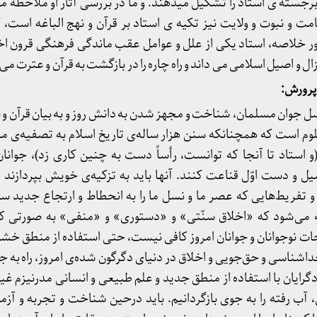
 برجسته ی استاد را تشکیل میدهند. و ما در بررسی آثار او ملاحظه 
 و نبوت و ولایت نیز تکیه ی استاد بر قرآن و نهج الباغه است، 
ور خلاصه، استاد یکی از علل و عوامل عقب ماندگی فرهنگی قرون اخی
زال و اصیل اسلامی می داند و راه چاره را در بازگشت به قرآن و عترت می
نسل جوان مسلمان، شناخت و مجهز شدن به دانش روز و به بیان قرآن و ن
م است که همچنانکه سنن هزار ساله‌ی تاریخ اسلام به تصفیه‌ی من
(و استاد تا آنجا که توانست، رأساً دست به چنین کاری زد)، جوانا
ل و دست اوّل قناعت کنند. آنها باید به تزکیه‌ی خویش بپردازند و 
و تفریط‌هایی که عصر ما و نسل ما را به انحطاط و ارتجاع جدید سو
جّه می‌شود که «اخلاق سنّتی» و «دستوری» و «منفی» به صورتی 
ات نوجوانان و جوانان امروز کافی نیست، حتی استفاده از منطق خش
شناسی و حق‌جویی و اخلاق در دنیای دگرگون شده‌ی امروز، راه به جای
گرایان با استفاده از منطق جدید و علم طبیعی و انسانی مدرنیزم غی
، آب رفته را به جوی بازگردانیم. باید درحین شناخت و تجربه و آز