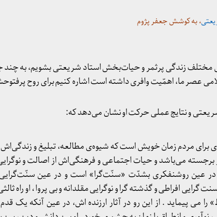
یعتی
، به کوشش جعفر پژوم
ای مختلف زندگی پرثمر و حیات‌بخش استاد شریعتی بشویم، به چند جن
امی عصر ما، اهمّیت وافری داشته است اشاره کنیم برای روح پرفتوح
 شریعتی و نتایج عملی حرکت او نشان می‌دهد که:
ه‌ای برای مردم زمان خویش است که شیوه‌ی مطالعه، تبلیغ و زندگی‌اش 
رجسته می‌باشد و حیات اجتماعی و فرهنگی‌اش از اصالت و نوگرایی
ر عین روشنفکری بشدّت «سنّت‌گرا» است و در عین سنّت‌گرایی ه
رایی افراطی و گذشته گرا و نوگرایی مقلدانه و بی پروا ، او راه ثالثی
را می پیماید . از این رو در آثار ارزنده اش، در عین آنکه یک قدم
نوآوری و انطباق با زمان به چشم میخورد . او بین دانش و دین ، بین