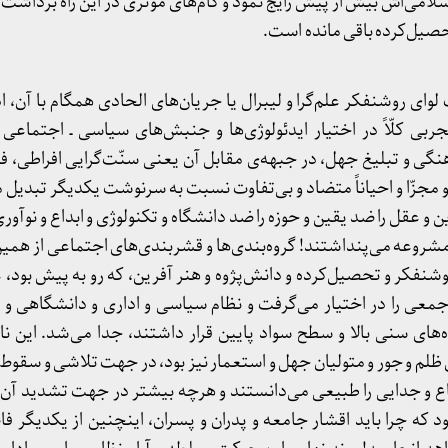
سلامی‌اش بیش از پیش رایج نمود و گام‌های مؤثّری در این راه برداش
تحصیل‌کرده باقی مانده است.
وای روشنفکر علم‌گرا و لیبرال یا جریان‌های الحادی همگام با آن، 
بی کلّاً در اختیار ایدئولوژی‌ها و جنبش‌های سیاسی ـ اجتماعی 
نگی و تبلیغ جهل، در جبهه‌ی مقابل آن یعنی سنّت‌گرایی افراطی، ف
 مجزّا و احیاناً متضاد و بی‌تفاوت نسبت به سرنوشت یکدیگر تبدیل می
 عقل را ضد یقین و حوزه را ضد دانشگاه و تکنولوژی و ابداع و نوآوری ر
 مشروعه می‌پنداشتند! گروه‌بندی‌ها و قشربندی‌های اجتماعی از هم
وشنفکر و تحصیل‌کرده و دانش‌پژوه و هنر آفرین، که رو به پیش بود، ع
جمعی را در اختیار می‌گرفت و نظام سیاسی و اداری و دانشگاهی و کلّ
ه‌های سنی بالا و سطح سواد پایین قرار داشتند، جدا می‌شد. این نا
ی ظلم و جور و متولیان جهل و استعمار نیز بود، در جهت تلاشی و سقو
طاع و جدایی را طبیعی می‌دانستند و هرچه بیشتر در جهت تشدید آن 
د که چرا باید اقشار جامعه و پدران و پسران، اینچنین از یکدیگر فا