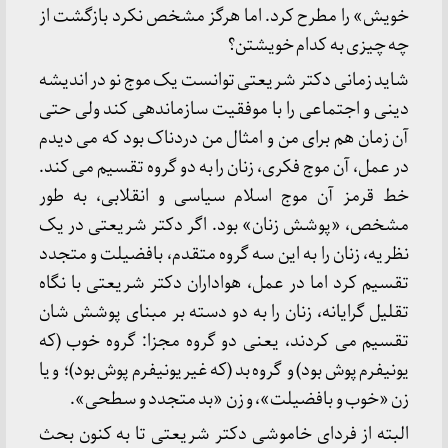
خویش» را مطرح کرد. اما هرگز مشخص نکرد بازگشت از
چه چیزی به کدام خویشتن؟
شاید زمانی دکتر شریعتی توانست یک موج نو در اندیشه
دینی و اجتماعی را با موفقیت سازماندهی کند ولی حتی
آن زمان هم برای من و امثال من دردناک بود که می دیدم
در عمل، آن موج فکری، زنان را به دو گروه تقسیم می کند.
خط قرمز آن موج اسلام سیاسی و انقلابی، به طور
مشخص، «پوشش زنان» بود. اگر دکتر شریعتی در یک
نظریه، زنان را به این سه گروه متقدم، بافضیلت و متجدد
تقسیم کرد اما در عمل، هواداران دکتر شریعتی با نگاه
تقلیل گرایانه، زنان را به دو دسته بر مبنای پوشش‌ شان
تقسیم می کردند، یعنی دو گروه مجزا: گروه خوب (که
یونیفرم پوش بود) و گروه بد (که غیریونیفرم پوش بود)؛ و یا
زن «خوب و بافضیلت»، و زن «بد متجدد و سطحی».
البته از فردای خاموشی دکتر شریعتی تا به کنون بحث