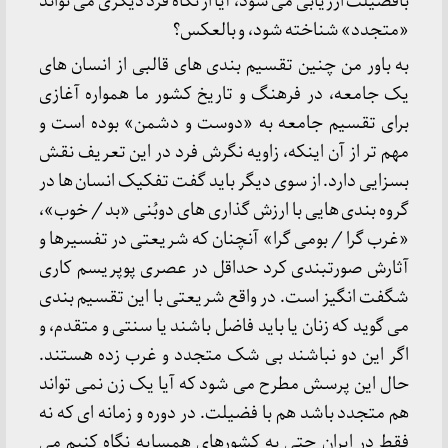
بافضیلت ارزیابی می شود، آیا از نگاه فرد دیگری می تواند
«متجدد» شناخته شود، و بالعکس؟
به باور من چنین تقسیم بندی های قالبی از انسان های
یک جامعه، در فرهنگ و تاریخ کشور ما همواره آغازی
برای تقسیم جامعه به «دوست و دشمن» بوده است و
مهم تر از آن اینکه، زاویه نگرش فرد در این تعریف نقش
بسزایی دارد. از سوی دیگر باید گفت تفکیک انسان ها در
گروه بندی هایی با ارزش گذاری های دوبُنی «بد / خوب»،
«غرب گرا / بومی گرا» آنچنان که شریعتی در تفسیرها و
آثارش صورتبندی کرد حداقل در عصری پوپریسم کاری
شگفت انگیز است. در واقع شریعتی با این تقسیم بندی
می گوید که زنان یا باید فاضل باشند یا سنتی و متقدم، و
اگر این دو نباشند بی شک متجدد و غرب زده هستند.
حال این پرسش مطرح می شود که آیا یک زن نمی تواند
هم متجدد باشد هم با فضیلت. در دوره و زمانه ای که نه
فقط در ایران حتی به کشور‌های همسایه نگاه کنیم می