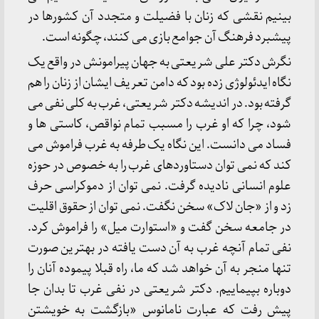
بینیم نقشی که زنان با فضیلت و متجدد آن کشور‌ها در
پیشبرد فرهنگ آن جوامع بازی می کنند، چگونه است.
نگرش دکتر علی شریعتی به جهان پیرامونش در واقع یک
نگاه ایدئولوژی زده بود که دامن تعریف ایشان از زنان را هم
گرفته بود. در اندیشه دکتر شریعتی، غرب به کلی نفی می
شود، چرا که او غرب را مسبب تمام نواقص، کاستی ها و
فساد می دانست. این نگاه یک طرفه به غرب فراموش می
کند که نمی توان دستاورد‌های غرب را به خصوص در حوزه
علوم انسانی نادیده گرفت. نمی توان از دموکراسی حرف
زد و از «جان لاک» سخن نگفت. نمی توان از حقوق اقلیت
در جامعه سخن گفت و «استوارت میل» را فراموش کرد.
نفی تمام آنچه غرب به آن دست یافته در بهترین صورت
تنها منجر به آن خواهد شد که ما، راه قبلا پیموده آنان را
دوباره بپیماییم. دکتر شریعتی در نفی غرب تا بدان جا
پیش رفت که عبارت نامانوس «بازگشت به خویشتن