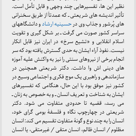
نظیر این ها، تفسیرهایی چند وجهی و قابل تأمل است.
تأثیر اندیشه های شریعتی ــ که عمدتاَ از طریق سخنرانی
های پُرشور و جذاب وی در
حسینیه ارشاد
و دانشگاههای
سراسر کشور صورت می گرفت ــ بر شکل گیری و تقویت
اسلام انقلابی و «تشیع سرخ» در ایران نیز قابل انکار
نیست. نفوذ آراء ایشان به حدی گسترش یافته بود که سر
انجام برخی از نیروهای سنتی را نیز به واکنش علیه آموزه
های دینی اش وا داشت. دکتر شریعتی همچنین در
سازماندهی و راهبری یک موج فکری و اجتماعی وسیع در
کشور نیز موفق بود با این حال، هنگامی که تفسیرهای
ایشان به شناخت و تعریف انسان ــ و به خصوص به زنان ــ
می رسد، قضیه تا حدودی متفاوت می شود. دکتر
شریعتی در چهارچوب نگاه و فلسفۀ بومی گرای خود،
انسان را به چند نوع و گونۀ متفاوت تقسیم می کند: انسان
مظلوم / انسان ظالم، انسان متقی / غیرمتقی، یا انسان