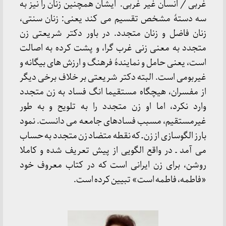
غربی / انسان غیر غربی. ایشان همچنین زنان را نیز به
سه دستۀ مشخص تقسیم می کند یعنی: زنان سنتی،
زنان فاضل و زنان متجدد. در باور دکتر شریعتی زن
متجدد به معنی زنی غرب گرا، و پشت کرده به اصالت
است، یعنی حامل و نمایندۀ فرهنگ و ارزش های بیگانه و
غیربومی است. البته دکتر شریعتی بر خلاف برخی دیگر
از مفسران، هیچگاه مستقیما انگ فساد به زن متجدد
وارد نکرد، اما او زن متجدد را به تلویح و به طور
غیرمستقیم، مسبب فساد‌های جامعه می دانست. نمود
بارز الگوسازی از زن ـ که نقطه متضاد زن متجدد به حساب
می آمد ـ در واقع الگویی از پیش تعریف شده و کاملا
روشن، برای زن ایرانی است که در کتاب معروف خود
«فاطمه، فاطمه است» تبیین کرده است.