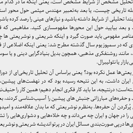
د تحلیل مشخص از شرایط مشخص است، یعنی اینکه ما در کدام مرح
له تاریخی چیست، یا بعد به‌تعبیر مهندس میثمی حول محور استرا
بتدا تحلیلی از شرایط داشته باشید و نیازهای عینی را رصد کرده باش
 بعد بیایید حول این محورها مفهوم­سازی کنید. مفاهیمی که قفل­
 عناصر مفهومی باید صورت گیرد و اینکه شریعتی و نوشریعتی ها چ
دی که در سمپوزیوم سال گذشته مطرح شد: یعنی اینکه اضلاعی از ف
د، مانند روشنفکری مذهبی، همچون بدیل بنیادگرایی دینی و یا سوسی
ازار یا نئولیبرال.
تی‌ها عمل نکرده بود؟ یعنی براساس آن تحلیل تاریخی‌ای از دورا
 ایران داشت، به این نتیحه رسیده بود که در نهضت‌های پیشین، ف
‌است؛ درنتیجه، ما باید کار فکری انجام دهیم؛ همین کار را حنیف‌نژا
 و حفره‌های مبارزاتی جنبش های پیشین را آسیب‌شناسی کردند، بعد
رکردن آن حفره‌ها. به‌نظرم نوشریعتی که ما بدان علاقه‌مند و امیدو
را در جهان و ایران چه می‌داند و چه خلاءهایی و دشواری‌هایی را ت
ری‌ها درپی صورت‌بندی مسائل ایران در پرتو اندیشه شریعتی و نوشری