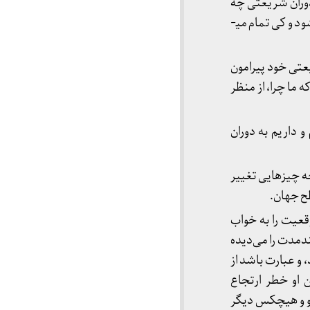
دوران شریعتی چه
تفاوت­هایی کرده است. و اگر دوران عوض شده، مفهوم دوران ازنظر علمی حدودش که از کی شروع می­شود و کی تمام می­
عتی خود پیرامون
 ما چرا، از منظر
1 و 14 میلادی را طی می­کنیم و داریم به دوران
 و الان که در دهه 90 شمسی هستیم چه چیزهایی تغییر
ح جهان.
قعیت را به خواب
ندمدت را می‌دیده
 و عبارت باشد از
ین او خطر ارتجاع
 او و هیچکس دیگر