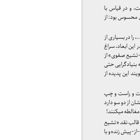
، و در قیاس با
ن محسوس بود: از
 را در بسیاری از
 این ابعاد، سراغ
ی-تشیع صفوی» از
بنیادگرایی حتی
یند این پدیده از
ست و راست و چپ
ان از دو سو دارد
مغالطه می­کنند!
قالب نقد «تشیع
از-پیش زنده و با