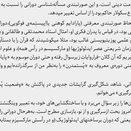
ومت دینی است، و این صورت­بندی مسأله‌شناسی دورانی را نسبت به
ع سکولار حاکم بود را از اساس تغییر می­دهد.
حاظ صورتبندی معرفتی (پارادایم کوهنی یااِپیستِمه‌ی فوکویی)،د
ود، در قیاس با پدران فکری او، امثال استاد محمدتقی و طالقانی و ب
م علمی پوزیتیویستی غالب بود، مثلا میکوشید­ند که قرآن را با دست
زمان شریعتی عصر ایدئولوژی­ها (و مارکسیسم در رأس­ همه)، و علوم 
بریم که آن کلان‌-فراروایات زیرسوال رفته و حتی دوران موسوم به «پایان­
 دوره‌ی معروف به «پُست­مدرن» را به‌نظر من از سرگذرانده‌ایم و و
هانی، شاهد شکل‌گیری گرایشات جدیدی در پاکنش به «وضعیت پ
سرگیری» می‌خوانم.
 را زیر سؤال می‌برد و با ساخت­گشایی‌های خود، به تعبیر ویتگنشتای
مروز بحث ازسرگیری و از نو، بازسازی مطرح است. به‌هرحال دورانی را 
یعتی که دوران برساخت­های ایدئولوژیک (و در رأسش مارکسیزم بمثابه