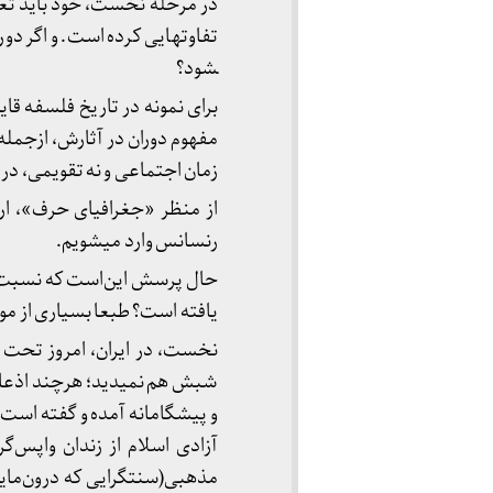
در مرحلهٔ نخست، خود باید تعر
شود؟
برای نمونه در تاریخ فلسفه قا
مفهوم دوران در آثارش، ازجمله 
زمان اجتماعی و نه تقویمی، در
رنسانس وارد می­شویم.
یافته است؟ طبعا بسیاری از م
نخست، در ایران، امروز تحت 
شبش هم نمی­دید؛ هرچند اذعان 
و پیشگامانه آمده و گفته است 
آزادی اسلام از زندان واپس‌گر
مذهبی(سنت­گرایی که درون‌مایه­