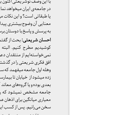
با این وصف نوشریعتی اکنون بای
در جامعه‌ی ایران می­خواهد نم
یا طبقاتی است؟ و این نکات می
معنایی آن وضوح بیشتری پیدا 
به پرسش و پاسخ با دوستان برس
احسان شریعتی:
بحث از گفتما
کوشیدیم مطرح کنیم. البته 
نمی‌خواسته‌ایم از منتقدان دع
افق فکری شریعتی را در گذشته د
وهله اول جامعه می­فهمد که س
زده می­شود از خیابان تا بیمار
بعدی بوده و یا گروه‌های معاند 
جامعه مشخص نمی­شود که راجع­
معیاری میانگین برای اذهان ع
سخن می‌رانیم. پس از کسب این 