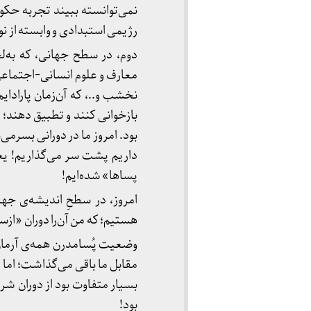
نمی‌توانسته ببیند تجربه حک
رژیمی استبدادی و وابسته­ از نو
دوم، در سطح جهانی، که به‌ل
معارف و علوم انسانی-اجتماعی ب
نخشب و..، که آن‌زمان پارادای
بازخوانی کنند و تطبیق دهند؛ 
بود. امروز ما در دورانی بسرمی‌
داریم پشت سر می‌گذاریم! یعنی
پساها» شده‌ایم!
امروز، در سطحِ اندیشه‌ی ج
هستیم؛ که من آن‌را دوران «از
وضعیت پُسامدرن همه‌ی آرمان‌ها
مقابل ما باقی می‌گذاشت؛ اما ا
بسیار متفاوت بود از دوران شر
بود!