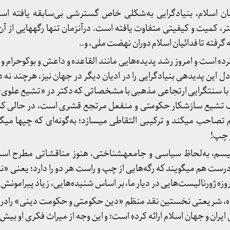
ان اسلام، بنیادگرایی به‌شکلی خاص گسترشی بی‌سابقه یافته است
، کمیت و کیفیتی متفاوت یافته است. درآنزمان تنها رگه­هایی از آ
فته تا فدائیان اسلام دوران نهضت ملی، و..
ست و امروز رشد پدیده‌هایی مانند القاعده و داعش و بوکوحرام و ..،
این پدیده­ی بنیاد­گرایی را در ادیان دیگر در جهان نیز، هرچند نه در
 با سنت­گرایی ارتجاعی مذهبی با مشخصاتی که دکتر در «تشیع علو
ک تشیع سازشکار حکومتی و منفعل مرتجع قشری است، در حالی که 
م تصاحب می­کند و ترکیبی التقاطی می­سازد؛ به‌گونه‌ای که چپ­ها می­گو
ز چپ!
فاشیسم، به‌لحاظ سیاسی و جامعه­شناختی، هنوز مناقشاتی مطرح ا
 درست هم می­گویند که رگه‌هایی از چپ و راست هر دو را دارد؛ یعنی «نش
وزه ژورنالیست‌هایی در دیار ما، بر اساس شنیده‌هایی، زیاد پیرامونش 
ده، شریعتی نخستین نقد منظم «دین حکومتی و حکومت دینی» رادر 
ان و جهان اسلام ارائه کرده است؛ و این وجه از میراث فکری او بیش‌-