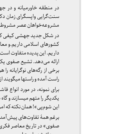
در منطقه خاورمیانه و در جه
سنت‌گرایی واپسگرای زمان دکتر
مشروعه‌خواهان عصر مشروطه گر
در شکل جدید جهشی کیفی کرده ا
کشورهای اسلامی داریم.و معادل 
داریم. این پدیده متفاوت است
ارائه می‌دهد. تشیع صفوی ی
برخی از رگه‌های نوگرایانه را ه
راست آمده و راست­ها می­گویند ا
برای نمونه، در مورد انواع 
یکدیگر را متهم می­سازند و گاه
این شوم‌پی»! همان نکته که امر
برغم همهٔ تفاوت‌های پیش‌آم
صفوی» در تاریخ معاصر فکری ایر