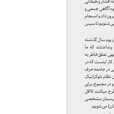
ه اقشار و طبقاتی
خودآگاهی جمعی و
ون‌داد و انسجام
می‌شنویم تا سپس
وزیوم سال گذشته
پنداشتند که ما
ه­ی تعلق‌خاطر به
 کار اینست که در
تی در جامعه حرف
ن نظام تئوکراتیک
و در مجموع، برای
ح می­کنند لااقل
چه پرسمان مشخصی
ان) می‌شویم.