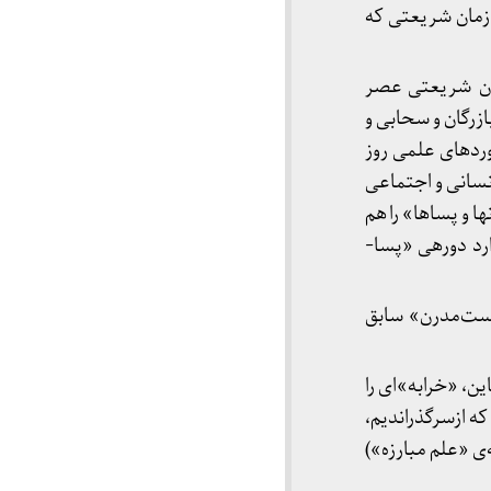
 زمان شریعتی که
وران شریعتی عصر
ازرگان و سحابی و
آوردهای علمی روز
انسانی و اجتماعی
ها و پساها» را هم
ارد دوره­ی «پسا-
ُست‌مدرن» سابق
ن، «خرابه»­ای را
که ازسرگذراندیم،
‌ی «علم مبارزه»)