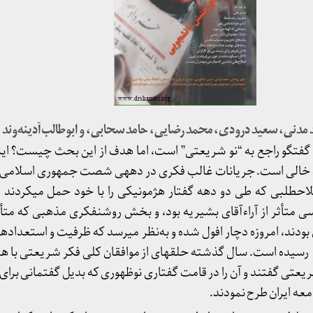
مدنی، سعید درودی، محمد رضایی، حامد سحابی، و ابوطالب آدینه‌وند
تگو راجع به “نو شریعتی” است، اما هدف از این بحث چیست؟ اینک
یک خالی است. جریانات غالب فکری در دهه­ی شصت جمهوری اسلامی ا
لاح­طلبی که طی دو دهه گفتار هژمونیکی را با خود حمل می­کردند
متأثر از آراءآقای بشیریه بود، و بخش روشنفکری مذهبی که متأثر
دند، امروزه دچار افول شده و به‌نظر می­رسد که ظرفیت و استعدادهای
رسیده است. سال گذشته حلقه­ای از موافقان کلی فکر شریعتی با هم
یعتی گفتند و آن را در قامت گفتاری نوظهوری که بدیل گفتمانی برای 
معه ایران طرح نمودند.