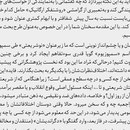
د به این نکته بپردازد که چه گفتمانی را به‌نمایندگی از خواست‌های چ
ایندگی کند و به‌تعبیری از گرامشی «روشنفکر ارگانیکِ» حامل کدام 
‌بایست نسبت به سال پیش شفاف­تر و با ابهام کمتری عنوان شود و بر
کند. با این مقدمه سخنان شما را در این خصوص به‌عنوان طرح بحث 
یم.
ن و یا چشم‌انداز نوینی است که ما زیرعنوان «نوشریعتی» طی سمپ
اسم «سمپوزیوم» گویا قدری سوءتفاهم ایجاد کرد و برخی چنین 
وت کنیم! درحالی‌که مُراد ما این بود که نخست پژوهشگرانی که پیشین
اشته‌اند، اختلاف‌‌نظرات‌شان را با یکدیگر به بحث بگذارند. فایده این
خن از چه کسی و در چه سطح و عمقی است؟ زیرا هنگامی که از شریع
ستان شریعتی و تا ..، اینکه مسئول اصلی وقوع انقلاب و یا مقصر برآمد
آن از روز اول؟ و خلاصه، داده‌های ضد و نقیضی به ذهن متبادر می­شود، 
به چه و که سخن می­رود. حالا وقتی دوستان اختلافات­شان را مطر
مومی پدیدار می‌شود، در این حد که معلوم می‌شود از چه کسی یا 
پیشرفت، در فاز بعد، وارد گفتگو با «دگراندیشان» (منتقدان و مخالف