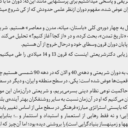
یفی و پاسخی می­داشتیم برای پرسشهایی مانند این‌که: دوران ما با 
یل به چهار دوره‌ی کلی «باستان، میانه، مدرن و معاصر» هستیم. شری
«تاریخ تمدن»، بحث کرده، و در «از کجا آغاز کنیم؟» تحلیل می‌کند که
 پایان دوران قرون وسطای خود و درحال خروج از آن هستیم.
از منظر «جغرافیای حرف»، ارزیابی دکترشریعتی اینست که قرون 3
حال پرسش این‌است که نسبت به دوران شریعتی و دهه‌ی 40
وقعیت‌ها عوض شده است: یکی، در سطح منطقه و ایران، و دیگر در سط
حاکمیت نوعی نظام دینی بسرمی‌بریم، و شریعتی درآن‌زمان این مو
می‌کنیم که او در آن‌زمان نسبت به سایر روشنفکران بهتر آینده‌ی بل
که بایستی استراتژی مبارزه فرهنگی در سطح ملی از اساس تغییر یابد،
ایی؛ و نه فقط رهایی از استعمار و استبداد و استثمار و ..؛ بنابرا
ها و زمینه­ساز بنیادگرایی است) را بروشنی دیده بود؛ اما آن‌چیز که