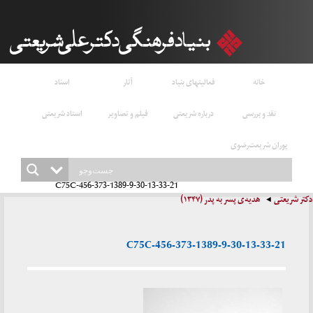
خانه
فعالیتهای بنیاد
آثار
اسناد
نقد و بررسی
درباره شریعتی
فیلم و تصاویر
استاد شریعتی
پوران شریعت‌رضوی
456-373-1389-9-30-13-33-21-C75C
دکتر شریعتی
هدیه‌ی پسر به پدر (۱۳۴۷)
456-373-1389-9-30-13-33-21-C75C