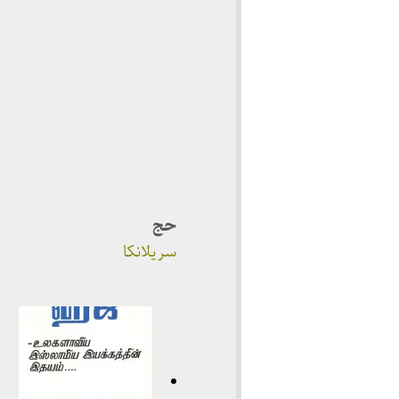
حج
سریلانکا