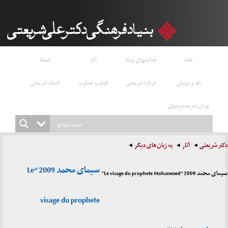
خانه
فعالیتهای بنیاد
آثار
اسناد
نقد و بررسی
درباره شریعتی
فیلم و تصاویر
استاد شریعتی
پوران شریعت‌رضوی
دکتر شریعتی
آثار
به زبان‌های دیگر
سیمای محمد 2009 “Le
سیمای محمد 2009 “Le visage du prophete Mohammed”
visage du prophete