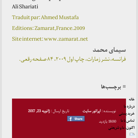
Ali Shariati
Traduit par: Ahmed Mustafa
Editions: Zamarat,France.
2009
Site internet: www.zamarat.net
سیمای محمد
فرانسه، نشر زمارات، چاپ اول ۲۰۰۹، ۸۴ صفحه رقعی.
≡ برچسب‌ها
خانه
درباره ما
نویسنده :
اپراتور سایت
تاریخ ارسال :
ژانویه 23, 2017
خرید پستی
تماس با ما
1800 بازدید
اکنون، ما و شریعتی