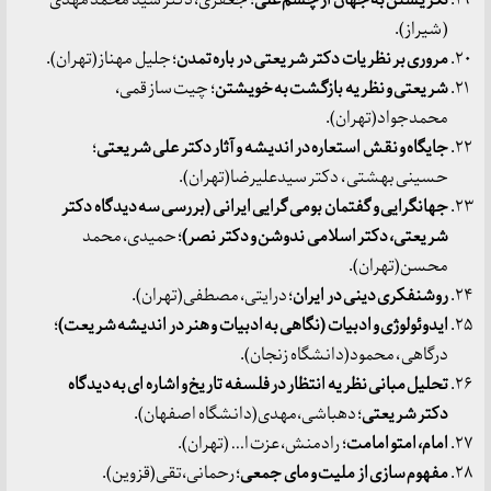
نگریستن به جهان از چشم علی
؛ جعفری، دکتر سید محمد مهدی
( شیراز).
مروری بر نظریات دکتر شریعتی در باره تمدن
؛ جلیل مهناز(تهران).
شریعتی و نظریه بازگشت به خویشتن
؛ چیت ساز قمی،
محمدجواد(تهران).
جایگاه و نقش استعاره در اندیشه و آثار دکتر علی شریعتی
؛
حسینی بهشتی ، دکتر سیدعلیرضا(تهران).
جهانگرایی و گفتمان بومی گرایی ایرانی (بررسی سه دیدگاه دکتر
شریعتی، دکتر اسلامی ندوشن و دکتر نصر)
؛ حمیدی، محمد
محسن(تهران).
روشنفکری دینی در ایران
؛ درایتی، مصطفی(تهران).
ایدوئولوژی و ادبیات (نگاهی به ادبیات و هنر در اندیشه شریعت)
؛
درگاهی ، محمود(دانشگاه زنجان).
تحلیل مبانی نظریه انتظار در فلسفه تاریخ و اشاره ای به دیدگاه
دکتر شریعتی
؛ دهباشی،مهدی(دانشگاه اصفهان).
امام، امتو امامت
؛ رادمنش، عزت ا… (تهران).
مفهوم سازی از ملیت و مای جمعی
؛ رحمانی،تقی(قزوین).