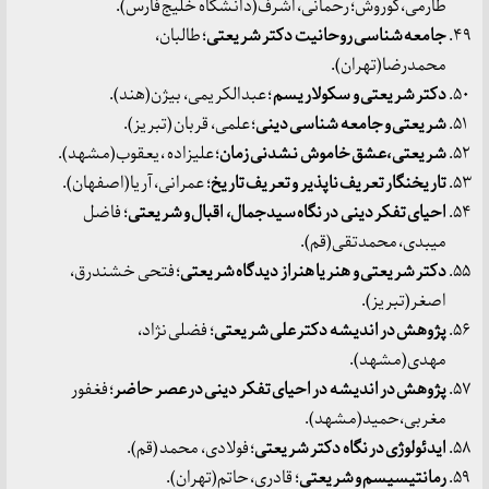
طارمی،کوروش؛ رحمانی، اشرف(دانشگاه خلیج فارس).
جامعه شناسی روحانیت دکتر شریعتی
؛ طالبان،
محمدرضا(تهران).
دکتر شریعتی و سکولاریسم
؛ عبدالکریمی، بیژن(هند).
شریعتی و جامعه شناسی دینی
؛ علمی، قربان (تبریز).
شریعتی ،عشق خاموش نشدنی زمان
؛ علیزاده ، یعقوب(مشهد).
تاریخنگار تعریف ناپذیر و تعریف تاریخ
؛ عمرانی، آریا(اصفهان).
احیای تفکر دینی در نگاه سیدجمال، اقبال و شریعتی
؛ فاضل
میبدی، محمدتقی(قم).
دکتر شریعتی و هنر یا هنراز دیدگاه شریعتی
؛ فتحی خشندرق،
اصغر(تبریز).
پژوهش در اندیشه دکتر علی شریعتی
؛ فضلی نژاد،
مهدی(مشهد).
پژوهش در اندیشه در احیای تفکر دینی در عصر حاضر
؛ فغفور
مغربی،حمید(مشهد).
ایدئولوژی در نگاه دکتر شریعتی
؛ فولادی، محمد (قم).
رمانتیسیسم و شریعتی
؛ قادری، حاتم(تهران).