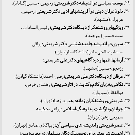
توسعه سیاسی در اندیشه دکتر شریعتی
؛ رحیمی، حسین(گناباد).
نفوذ عرفان دینی در آفرینشهای ادبی دکتر شریعتی
؛ رحیمی،
عزیزا… (مشهد).
ویژگیهای روشنفکر از دیدگاه دکتر شریعتی
؛ رئیس السادات ،
سیدحسین (بیرجند).
سیری در اندیشه جامعه شناسی دکتر شریعتی
؛ رزاقی
سیدابوصالحی، نادر (دانشگاه مازندران).
آرمانها، غمها و دردآگاهیهای دکتر علی شریعتی
؛‌
رزمجو،حسین(مشهد).
عرفان از دیدگاه دکتر علی شریعتی
؛ رضی،احمد(دانشگاه گیلان).
نگاهی به زبان کلام و کتابت در آثار شریعتی
؛ رهنمای خرمی،
ذوالفقار(سبزوار).
شریعتی و روشنفکران زمانه
؛ رهنورد، زهرا(تهران).
جوانان و بازگشت به فرهنگ اسلامی
؛ زراعی، حکیمه
سمیعی،زهره(تهران).
عصر شریعتی و اندیشه های سیاسی آن
؛ زیباکلام، صادق (تهران).
ا
همیت شریعتی برای تحصیلکردگان مسلمان در مغرب زمین
؛