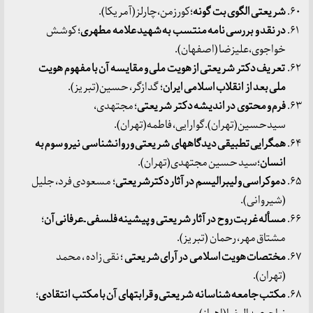
شریعتی الگوی بت گونه
؛کورزمن،چارلز(آمریکا).
در نقد و بررسی نامه منتسب به شهید علامه مطهری
؛ کوشش
خواجوی،علیزضا (اصفهان).
تعریف دکتر شریعتی از هویت ملی و مقایسه آن با مفهوم هویت
ملی بعد از انقلاب اسلامی ایران
؛ گدازگر، حسین(تبریز).
فرم و محتوی در اندیشه دکتر شریعتی
؛ مجتهدی،
سیدحسین(تهران).گوارایی، فاطمه(تهران).
همگرایی تطبیقی دیدگاههای شریعتی و روانشناسی نیرو سوم به
انسان
؛سید حسین مجتهدی(تهران).
دموکراسی و لیبرالیسم در آثار دکترشریعتی
؛ مسعودی فرد، جلیل
(شیروانی).
مسأله غربت روح در آثار شریعتی و پیشینه فلسفی ـ عرفانی آن
؛
مشتاق مهر، رحمان (تبریز).
مختصات هویت اسلامی در آرای شریعتی
؛ نقی زاده ، محمد
(تهران).
مکتب جامعه شناسانه شریعتی و قرابتهای آن با مکتب انتقادی
؛