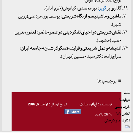
نواح، عبدالرضا(اهواز).
گذاری بر
کویر
؛ نور محمدی، کیانوش(خرم آباد) .
ماشین و ماشینیسم از نگاه شریعتی
؛ یوسف پور، مردعلی(زرین
شهر).
نقش شریعتی در احیای تفکر دینی در عصر حاضر
؛ فغفور مغربی،
حمید(مشهد).
اندیشه و عمل شریعتی و فرایند «سکولار شدن» جامعه ایران
؛
سراج‌زاده، دکتر سید حسین (تهران).
≡ برچسب‌ها
خانه
درباره ما
نویسنده :
اپراتور سایت
تاریخ ارسال :
نوامبر 6, 2016
خرید پستی
تماس با ما
2674 بازدید
اکنون، ما و شریعتی