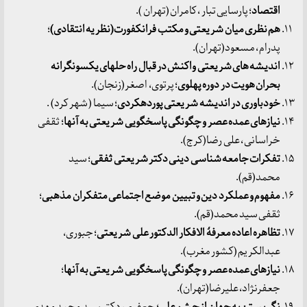
اقتصاد
؛ پارسایی تبار ، کامران (تهران ).
هم نظری میان شریعتی و مکتب فرانکفورت(نظریه انتقادی)
؛
پدرام ، مسعود(تهران).
اندیشه های شریعتی واکنش در قبال راه حلهای یکسونگرانه
بحران هویت در دوره پهلوی
؛ پرتوی، اصغر(زنجان).
خودباوری در اندیشه شریعتی پوردهکردی
؛ سیما ( شهر کرد) .
نیازهای عمده عصر و چگونگی پاسخگویی شریعتی به آنها
؛ ثقفی
خراسانی ، علی رضا(کرج).
تفکرات جامعه شناسی دینی دکتر شریعتی ثفقی
؛ سید
محمد(قم).
مفهوم و عملکرد دین و تبیین موضع اجتماعی متفکران مذهبی
؛
ثقفی سید محمد(قم).
تظاهره اعاده معرفۀ الافکار الدکتور علی شریعتی
؛ جبوری،
عبدالکریم (کشور مغرب).
نیازهای عمده عصر و چگونگی پاسخگویی شریعتی به آنها
؛
جعفرنژاد، علیرضا(تهران).