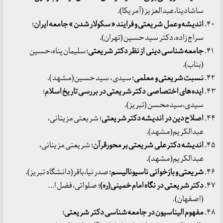
ساشادینا، عبدالعزیز (آمریکا).
اندیشه و عمل شریعتی و فرایند « سکولار شدن » جامعه ایران
؛‌
سراج زاده، دکتر سید حسین (تهران).
جامعه شناسی دینی از نظر دکتر شریعتی
؛ سلیمان پناه،حسین
(بناب).
نسبت شریعتی و معلمی
؛ سیدی ، سید حسین(مشهد ).
ایده های اختصاصی دکتر شریعتی در بررسی تاریخ اسلام
؛
سیدی،سیدمحسن (تبریز).
اصلاح دین در اندیشه دکتر شریعتی
؛ شریعتی مزینانی،
عبدالکریم(مشهد).
اندیشه دکتر علی شریعتی بر محورقرآن
؛ شریعنی مزینانی،
عبدالکریم(مشهد).
شریعتی و بازخوانی ناسیونالیسم
؛ صدر نیا،باقر(دانشگاه تبریز).
دکتر شریعتی در نگاه امام خمینی(ره)
؛ صلواتی، فضل ا…
(اصفهان).
مفهوم الیناسیون در جامعه شناسی دکتر شریعتی
؛