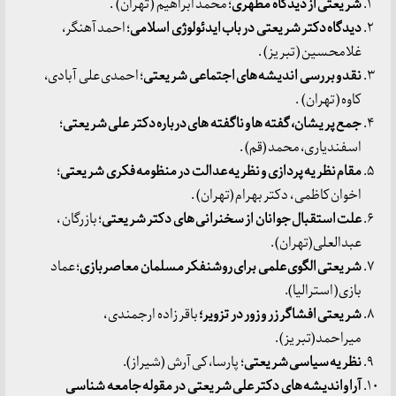
شریعتی از دیدگاه مطهری
؛ محمد ابراهیم ( تهران) .
دیدگاه دکتر شریعتی در باب ایدئولوژی اسلامی
؛ احمد آهنگر،
غلامحسین ( تبریز) .
نقد و بررسی اندیشه های اجتماعی شریعتی
؛ احمدی علی آبادی،
کاوه ( تهران) .
جمع پریشان، گفته ها و ناگفته های درباره دکتر علی شریعتی
؛
اسفندیاری، محمد (قم) .
مقام نظریه پردازی و نظریه عدالت در منظومه فکری شریعتی
؛
اخوان کاظمی ، دکتر بهرام (تهران) .
علت استقبال جوانان از سخنرانی های دکتر شریعتی
؛ بازرگان ،
عبدالعلی(تهران) .
شریعتی الگوی علمی برای روشنفکر مسلمان معاصربازی
؛ عماد
بازی( استرالیا).
شریعتی افشاگر زر و زور در تزویر؛
باقر زاده ارجمندی ،
میراحمد(تبریز) .
نظریه سیاسی شریعتی
؛ پارسا، کی آرش (شیراز).
آرا واندیشه های دکتر علی شریعتی در مقوله جامعه شناسی