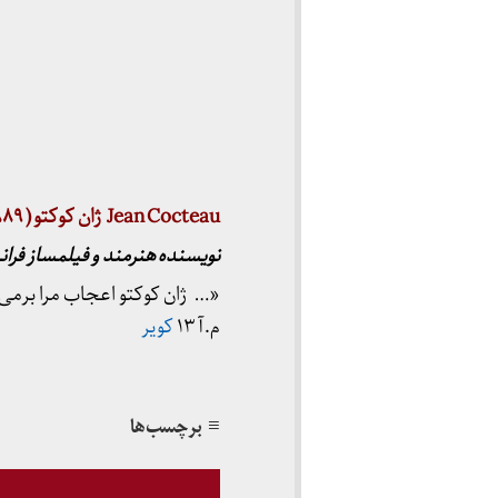
Jean Cocteau ژان کوکتو ( ۱۸۸۹-۱۹۶۳)
نویسنده هنرمند و فیلمساز فر
«… ژان کوکتو اعجاب مرا برمی‌
م.آ ۱۳
کویر
≡ برچسب‌ها