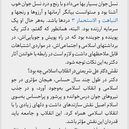
نسل جوان بسیار بها مى‏‌داد و با رنج و درد نسل جوان خوب
آشنا بود و مى‏توانست بیانگر آرمان‏ها و آرزوها و رنج‏ها و
النباهت و الاستحمار ۳
دردها باشد. به‏‌هر حال او یک
سرمایه ارزنده بود. البته، همان‏طور که گفتم، دکتر یک
پوینده و جوینده بود که در راه پویش و جویایى‏‌اش، در
برداشت‏هاى اسلامى و اجتماعى‏‌اش، در مواردى اشتباهات
قابل ملاحظه‏اى داشت و لازم است در رابطه با خواندن آثار
دکتر به این نکات توجه شود.
نقش دکتر على شریعتى در انقلاب اسلامى چه بود؟
دکتر در طول چند سال حساس، هیجان مؤثرى در جو
اسلامى و انقلاب اسلامى به‏‌وجود آورد، و در جذب
نیروهاى جوان درس‏‌خوانده و پرشور و پراحساس به‏‌سوى
اسلام اصیل نقش سازنده‏اى داشت و دل‏هاى زیادى را با
انقلاب اسلامى همراه کرد. این انقلاب و جامعه باید
قدردان این نقش مؤثر باشد.