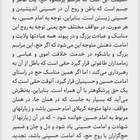
جسم است که باطن و روح آن در حسینى اندیشیدن و
حسینى زیستن است. بنابراین، توجه به امام حسین، به
هر صورت، در مواقف مختلف حج یعنى توجه به روح این
مناسک و عبادت بزرگ و در پیوند همه عبادت‏ها ولایت و
امامت. ذهنش متوجه این مى‏‌شود که اگر حج، این مراسم
بزرگ و باشکوه در خدمت خلافت اموى و عباسى و
زمامداران طاغوتى قرار گیرد حقى است که باطل از آن به
ره‏بردارى مى‏‌کند ؛ اما اگر همین مناسک حج در راستاى
امامت حسین و حسینیان قرار گیرد، آن‏وقت حقى است که
یک حق پرشکوه‏تر با آن همراه است. بنابراین، به‏‌نظرش
مى‏‌آید که بسیار به‏ جاست که در همان جا، در همان
مواقف، دل‏ها متوجه کربلاى امام حسین باشد و زیارت‏هاى
مربوط به امام حسین خوانده شود – که در آن زیارت‏ها از
شهادت و امامت حسینى یاد شود و دل و جان و ضمیر
حج‏‌گزاران با روح حج، که امامت حسینى باشد، تجدید