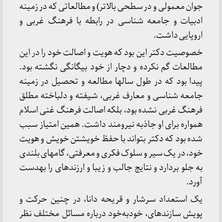
جوان معمولى و در سطحى بالاتر) و مطالعاتى که در زمینه
ادبیات و جامعه‏ شناسى در رابطه با فرهنگ غربى و
اروپایى داشت.
خصوصیت دکتر این بود که هویت و اصالت خود را در این
مطالعات گم نکرده و دچار از خود بیگانگى نگشته بود.
پیدا بود که در طول سال‏ها مطالعه و تحصیل در زمینه
جامعه ‏شناسى و معارف غربى، شیفته و دلباخته مطلق
فرهنگ غربى نشده بود، بلکه اصالت فرهنگ غنى اسلام
همواره براى او جاذبه نیرومند داشت. همین امتیاز سبب
شده بود که دکتر بتواند با حفظ خویشتن خویش و هویت
خود، در یک سیر و سلوک فکرى و معرفتى، گام‏هاى بلندى
به جلو بردارد و نتایج جالب و زیبا و ارزنده‏اى را به‏دست
آورد.
یک استعداد سرشار و قریحه دانا، در چنین حرکت و
پویش سازنده‏اى، خودبه‏‌خود درباره مسائل مختلف نظر