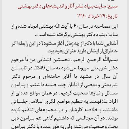
منبع: سایت بنیاد نشر آثار و اندیشه‌های دکتر بهشتی
تاریخ: ۲۹ خرداد ۱۳۶۰
این مصاحبه در سال ۶۰ با آیت‌الله بهشتی انجام شده و از
سایت بنیاد دکتر بهشتی برگرفته شده است.
آشنایى شما با دکتر از چه زمانى آغاز مى‏شود؟ در این رابطه اگر
خاطراتى از ایشان دارید عنوان بفرمایید.
بسم‏‌الله الرحمن الرحیم. نخستین آشنایى من با مرحوم
دکتر شریعتى مربوط مى‏‌شود به سال 1349. در تابستان
آن سال در مشهد با آقاى خامنه‏‌اى و مرحوم دکتر
شریعتى و بعضى از آقایان چند جلسه داشتیم و پیرامون
مسائل و نیازها صحبت کردیم. در همان مواقع عده‏‌اى از
افراد علاقه‏مند به تنظیم مواضع فکرى اسلامى جلساتى
داشتند و خلاصه کارشان را در مجموعه‏‌اى تنظیم کرده
بودند. در آن مجالسى که داشتیم گاهى هم پیرامون دین
بحث و صحبت مى‏‌شد؛ ولى به‏ طور عمده با دکتر پیرامون