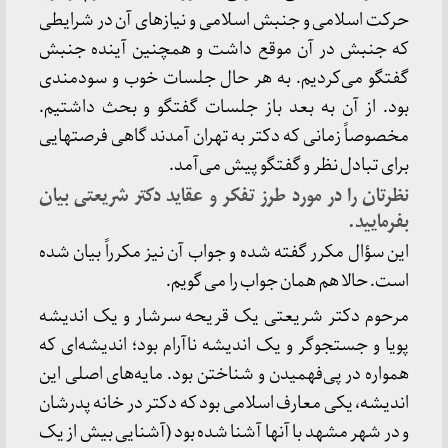
حرکت اسلامى و جنبش اسلامى و نیازهاى آن در شرایطى
که جنبش در آن موقع داشت و همچنین آینده جنبش
گفت‏گو می‌کردیم. به‏ هر حال جلسات خوب و سودمندى
بود. از آن به بعد باز جلسات گفت‏گو و بحث داشتیم.
مخصوصاً زمانى که دکتر به تهران آمدند گاهى فرصت‏هایى
براى تبادل‏ نظر و گفت‏گو پیش می‌آمد.
نظرتان را در مورد طرز تفکر و عقاید دکتر شریعتى بیان
بفرمایید.
این سؤال مکرر گفته شده و جواب آن نیز مکرراً بیان شده
است. حالا هم همان جواب را می گویم.
مرحوم دکتر شریعتى یک قریحه سرشار و یک اندیشه
پویا و جستجوگر و یک اندیشه ناآرام بود؛ اندیشه‏‌اى که
همواره در پى‌فهمیدن و شناختن بود. مایه‏‌هاى اصلى این
اندیشه، یکى معارف اسلامى بود که دکتر در خانه پدرشان
و در شهر مشهد با آنها آشنا شده بود (آشنایى بیش از یک