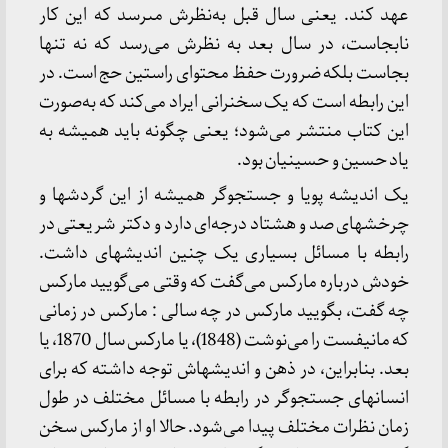
عهد کند. یعنى سال قبل به‏‌نظرش مى‏رسد که این کار
نابجاست، در سال بعد به‏ نظرش مى‏‌رسد که نه تنها
بجاست بلکه ضرورت حفظ محتواى راستین حج است. در
این رابطه است که یک سخنرانى ایراد مى‏‌کند که به‏‌صورت
این کتاب منتشر مى‏‌شود؛ یعنى چگونه باید همیشه به
یاد حسین و حسینیان بود.
یک اندیشه پویا و جستجوگر همیشه از این گردش‏ها و
چرخش‏هاى صد و هشتاد درجه‏‌ا‌ى دارد و دکتر شریعتى در
رابطه با مسائل بسیارى یک چنین اندیشه‏اى داشت.
خودش درباره مارکس مى‏‌گفت که وقتى مى‏‌گویید مارکس
چه گفت، بگویید مارکس در چه سالى : مارکس در زمانى
که مانیفست را می‌نوشت (1848)، یا مارکس سال 1870، یا
بعد. بنابراین، در ذهن و اندیشه‏اش توجه داشته که براى
انسان‏هاى جستجوگر در رابطه با مسائل مختلف در طول
زمان نظرات مختلف پیدا مى‏‌شود. حالا او از مارکس سخن