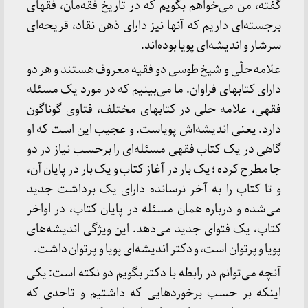
گفته، من مى‏‌خواهم بگویم که در تاریخ فقه‌مان، فقهاى
برجسته‏‌اى داریم که آنها نیز داراى ذهن نقاد، قریحه‏‌اى
سرشار و اندیشه‏‌اى پویا بوده‏‌اند.
علامه حلّى و شیخ طوسى دو فقیه معروف هستند و هر دو
داراى کتاب‏هاى فراوان. ما مى‏‌بینیم که در مورد یک مسئله
فقهى، علامه حلى در کتاب‏هاى مختلف، فتاوى گوناگون
دارد. یعنى اندیشه‏‌اش پویاست. و عجیب این است که او
گاهى در یک کتاب فقهى مسئله‏‌اى را برحسب نیاز در دو
جا مطرح کرده ؛ یک بار در آغاز کتاب و یک بار در پایان آن،
و تا کتاب را به آخر نرسانده داراى یک برداشت جدید
مى‏‌شده و درباره همان مسئله در پایان کتاب، در اواخر
کتاب، یک فتواى جدید مى‏‌دهد. این ویژگى اندیشه‏‌هاى
پویا و پرتوان است، و دکتر اندیشه‏‌اى پویا و پرتوان داشت.
آنچه مى‏‌توانم در رابطه با دکتر بگویم دو نکته است: یکى
اینکه بر حسب برخوردهایى که داشتیم و تاحدى که