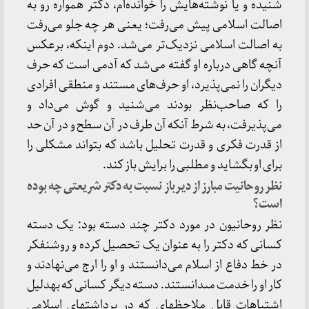
شنیده و یا نوشته‏‌هایش را خوانده‏‌ام، دکتر همواره رو به
اصالت اسلامى پیش مى‏‌رفت؛ یعنى هر چه جلو مى‏‌رفت
به اصالت اسلامى نزدیک‌‏تر مى‏‌شد. دوم اینکه، برعکس
آنچه گاهى درباره او گفته مى‌شد که آدمى است که حرف
دیگران را نمى‏‌پذیرد، او حرف‏‌هاى مستند و منطقى افرادى
را که صاحب‏‌نظر بودند مى‏‌شنید و گوش مى‏‌داد و
مى‏‌پذیرفت، به‏ شرط آنکه آن طرف در آن سطح و در آن حد
از قدرت فکرى و قدرت تحلیل باشد که بتواند مشکلى را
براى او بگشاید و مطلبى را برایش باز کند.
نظر روحانیت مبارز از دیرباز نسبت به دکتر شریعتى چه بوده
است؟
نظر روحانیون در مورد دکتر چند دسته بود: یک دسته
کسانى که دکتر را به‏ عنوان یک تحصیل‏ کرده و روشنفکر
در خط دفاع از اسلام مى‏‌دانستند و او را ارج مى‏‌نهادند و
کار او را خدمت مى‏دانستند. دسته دیگر کسانى که به‏دلیل
اشتباهات قابل ملاحظه‏اى که در برداشت‏هاى اسلامى