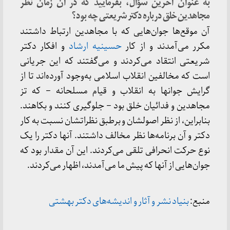
به عنوان آخرین سؤال، بفرمایید که در آن زمان نظر
مجاهدین خلق درباره دکتر شریعتى چه بود؟
آن موقع‌‏ها جوان‏‌هایى که با مجاهدین ارتباط داشتند
مکرر مى‌‏آمدند و از کار
حسینیه ارشاد
و افکار دکتر
شریعتى انتقاد مى‏‌کردند و مى‌‏گفتند که این جریانى
است که مخالفین انقلاب اسلامى به‌‏وجود آورده‌‏اند تا از
گرایش جوان‏ها به انقلاب و قیام مسلحانه – که تز
مجاهدین و فدائیان خلق بود – جلوگیرى کنند و بکاهند.
بنابراین، از نظر اصولشان و برطبق نظراتشان نسبت به کار
دکتر و آن برنامه‏‌ها نظر مخالف داشتند. آنها دکتر را یک
نوع حرکت انحرافى تلقى مى‏‌کردند. این آن مقدار بود که
جوان‏‌هایى از آنها که پیش ما مى‏‌آمدند، اظهار مى‌‏کردند.
منبع:
بنیاد نشر و آثار و اندیشه‌های دکتر بهشتی