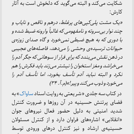
شکایت می‌کند و البته می‌گوید که دلخوش است به آثار
کارش:
«یک مشت پلی
کپی
های پرغلط، درهم و ناقص و نایاب و
چند نوار بی
سروته و نامفهومی که غالباً وارونه ضبط شده و
با دوری که به هیچ ضبطی نمی
خورد و گاه صدای زوزه
ی
حیوانات ترسیده
ی وحشی را می
دهد، فاصله
های عجیبی
در ذهن نقش می
بندد که برای فرار از سوهانی که جگر آدم را
می
خراشد و مغز استخوان را نیشتر می
زند باید فکرش را هم
نکرد و البته نباید آدم تأسف بخورد، اما تأسف آدم را
می
خورد و ذوب می
کند و پیر!»(م.آ. ۳۴)
در کتاب سه جلدی «شریعتی به روایت اسناد
ساواک
» به
فضای پرتنش حسینیه در آن روزها و ضرورت کنترل
شدید امنیتی به دلیل حضور فعال نیروهای جوان
«انقلابی» اشاره‌های فراوان دارد و از کنترل مسئولان
حسینیه‌ی ارشاد و نیز کنترل درهای ورودی توسط