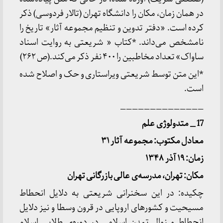
در همان زمان، مکان را دانشگاه تهران (تالار فردوسی) ذکر
کرده است. «دفتر تدوین و تنظیم مجموعه آثار» تاریخ را
نامشخص می‌داند. *کتاب « شریعتی به روایت اسناد
ساواک» تعداد مخاطبین را ۴۰۰ نفر ذکر می‌کند.(ص ۲۶۲)
*این متن توسط شریعتی ویراستاری و حک و اصلاح شده
است.
______________
17 _ متدولوژی علم
معادل مکتوب: مجموعه آثار ۳۱
زمان: ۱۹ آذر ۱۳۴۸
مکان: تهران، مدرسه
ی عالی بازرگانی تهران
چکیده: در این سخنرانی شریعتی به دلایل انحطاط
مسیحیت و کشورهای اروپایی در قرون وسطا و نیز دلایل
انحطاط و زوال تمدن اسلامی در دوره‌ی طلایی اسلام