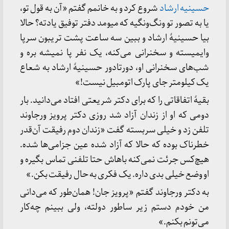
حسینیه ارشاد
شروع کرد و به خانمم گفتم «آن به قول تو،
یا به تصور تو ونگ‌ونگیه که میومد دفتر توفیق یادته؟ حالا
بیا حسینیهٔ ارشاد و ببین سه ساعت پشت تریبون سرپا
وایمیسته و سخنرانی می‌کنه، یک نفر پا نمیشه بره و
شب‌های سخنرانی او، دورتادور حسینیهٔ ارشاد به شعاع
یک کیلومتر جای پارک اتومبیل نیست!»
بقیهٔ اتفاقاتی را که برای دکتر شریعتی افتاد می‌دانید. بار
دومی که او از زندان آزاد شد روزی دکتر پرویز ورجاوند
تلفن زد و خیلی سربسته گفت «زندان دوم رفیقت آن‌قدر
خطرناک بوده که حالا که آزاد شده عین جزامی‌ها شده.
هیچ‌کس جرئت نمی‌کنه باهاش حتا تلفنی تماس بگیره و
او وضع خیلی بدی داره. یک فکری به حال رفیقت بکن.»
به دکتر ورجاوند گفتم «پرویز جان! همان‌طور که می‌دانی
من خودم دستم زیر ساطور دولته، ولی ببینم چه‌کار
می‌تونم بکنم.»