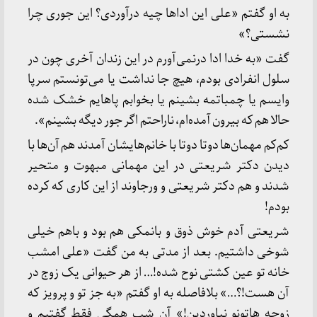
به او گفتم «علی این اداها چیه درآوردی؟ این جوری چرا
نشستی؟»
گفت «به خدا ادا درنمی‌آورم در این زندان آخری چون در
سلول انفرادی بودم، هیچ جا نداشت یا می‌تونستم سرپا
وایسم یا چمباتمه بشینم یا بخوابم پاهایم خشک شده
حالا هم که بیرون آمده‌ام، ناراحتم اگر جور دیگه بشینم».
کم‌کم مهمان‌ها دوتا دوتا با خانم‌هایشان آمدند هم آن‌ها با
دیدن دکتر شریعتی در این مهمانی مبهوت و متحیر
شدند و هم دکتر شریعتی و ورجاوند از این کاری که کرده
بودم!
شریعتی آدم خوش ذوق و بانمکی هم بود و باهم خیلی
شوخی داشتیم. بعد از مدتی به من گفت «علی امشب
خانه تو عین کشتی نوح شده!… از هر حیوانی یک زوج در
آن هست!؟…» بلافاصله به او گفتم «به جز تو و پرویز که
زوجه هاتونو نیاوردین!» آن شب همگی فقط گفتیم و