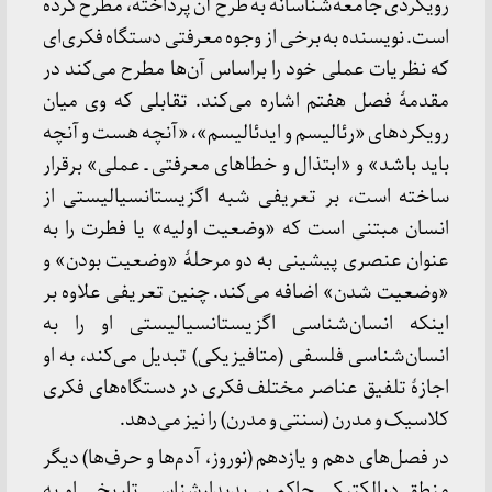
رویکردی جامعه‌شناسانه به طرح آن پرداخته، مطرح کرده
است. نویسنده به برخی از وجوه معرفتی دستگاه فکری‌ای
که نظریات عملی خود را براساس آن‌ها مطرح می‌کند در
مقدمهٔ فصل هفتم اشاره می‌کند. تقابلی که وی میان
رویکردهای «رئالیسم و ایدئالیسم»، «آنچه هست و آنچه
باید باشد» و «ابتذال و خطاهای معرفتی ـ عملی» برقرار
ساخته است، بر تعریفی شبه اگزیستانسیالیستی از
انسان مبتنی است که «وضعیت اولیه» یا فطرت را به
عنوان عنصری پیشینی به دو مرحلهٔ «وضعیت بودن» و
«وضعیت شدن» اضافه می‌کند. چنین تعریفی علاوه بر
اینکه انسان‌شناسی اگزیستانسیالیستی او را به
انسان‌شناسی فلسفی (متافیزیکی) تبدیل می‌کند، به او
اجازهٔ تلفیق عناصر مختلف فکری در دستگاه‌های فکری
کلاسیک و مدرن (سنتی و مدرن) را نیز می‌دهد.
در فصل‌های دهم و یازدهم (نوروز، آدم‌ها و حرف‌ها) دیگر
منطق دیالکتیکی حاکم بر پدیدارشناسی تاریخی او به