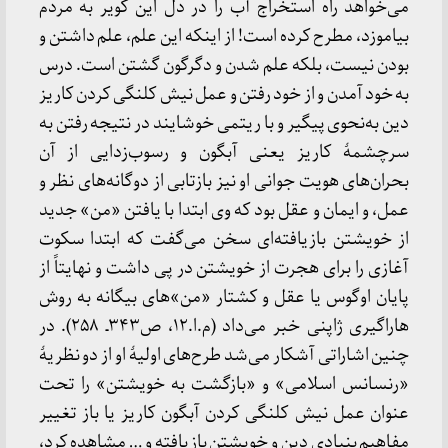
می‌خواهد راه استخراج آب را در دل این کویر به مردم
بیاموزد، مطرح کرده است! از اینکه این علم، علم داشتن و
بودن نیست، بلکه علم شدن و دگرگون گشتن است. درس
به خود آمدن و از خود رفتن و عمل نیش کلنگی کردن کاریز
دین به‌نحوی پیگیر و با ریتمی خوشایند در نتیجه رفتن به
سرچشمهٔ کاریز یعنی آبگون و رسوب‌زدایی از آن
بحران‌های هویت جوانی او نیز بازتابی از دوگانه‌های نظر و
عمل، و ایمان و عقل بود که وی ابتدا با یافتن «من» جدید
از خویشتن بازیافته‌ای سخن می‌گفت که ابتدا سکوت
آغازی را برای هجرت از خویشتن در پی داشت و نهایتاً از
پایان اوگوس یا عقل و کشتار «من»‌های بیگانه به روش
هاراگیری ژاپنی خبر می‌داد (م.ا.۱۲، ص۳۴۳ـ ۲۵۸). در
چنین اشاراتی آشکار می‌شد طرح‌های اولیهٔ او از دو نظریهٔ
«رنسانس اسلامی» و «بازگشت به خویشتن» را تحت
عنوان عمل نیش کلنگی کردن آبگون کاریز یا باز تغییر
مفاهیم بنیادی دین و خویشتن بازیافته و … مشاهده کرد،