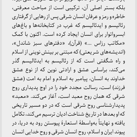
بلکه بستر اصلی آن، ترکیبی است از مباحث معرفتی،
خاطره و رمز و عرفان انسان شرقی پس از رهایی از گرفتاری
رئالیسم و ایدئالیسم که غرب در کتابخانه‌ها و باغ‌های
ابسرواتوار برای انسان ایجاد کرده است. اکنون با کمک
«مکاتب رزاس …» (قرآن)، «دفترهای سبز شاندل»،
(اندیشه‌های شریعتی) که مبتنی بر بینش نوینی از اسلام
و راه شگفتی است که از رئالیسم به ایدئالیسم گذر
می‌کند، براساس عشق و ارادتی نوین که از نوع عشق
خداوند به انسان، پیامبر به اسلام و امام به امت (عشق
فرزند) است، رسالت مجدد خود را در اوج پدیداری روح
شرقی که همان روح معبد است، آغاز می‌کند. «معبد»
پدیدارشناسی روح شرقی است که در دو مسیر تاریخی
که او بعدها در تاریخ شناخت ادیان ترسیم می‌کند، تکامل
یافته و نهایتاً به‌واسطهٔ استعارهٔ پیوستن رود به دریا، در
پیوند ایران و اسلام، روح انسان شرقی و روح خدایی انسان