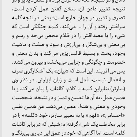
دادن و در نتیجه، تکه تکه کردن بی‌نام و نشان‌ناپذیر و در
نتیجه تغییر دادن آن. سخن گفتن عمل کردن است،
تصرف و تغییر در جهان خارج است؛ یعنی در آنچه کلمه
سراغش رفته و آن را … می‌کند. کلمه چنگکی است که
شیء را یا مصداقش را در ظلام محض بی‌حد و رسم و
بی‌معنی و بی‌شکل و بی‌ارزش و سود و صفت و ماهیت
وجود، بحث و بسیط قالب‌ریزی می‌کند و بدان معنی و
خصومت و چگونگی و چرایی می‌بخشد و بیرون می‌کشد.
پس می‌آفریند. این است که «بیان» یک آشکارگری صرف
و انفعال نیست، فعل است و زبان ابزارش. در نظر وی
(سارتر) بنابراین کلمه یا کلام، کائنات را بیان می‌کند و با
همین عمل، به آن‌ها تعیین و تمیز و در نتیجه، شخصیت
وجودی و معنی و هدف معین می‌دهد. من همین نفس
«احساس»، «فهم» یا به تعبیر سارتر، خود «کلمه» را در
برابر مخاطب یک شیء گرفته‌ام؛ شیئی که در برابر کائنات
کلمه است، اما آگاهی که خود در عمق این دیاری بی‌رنگ و