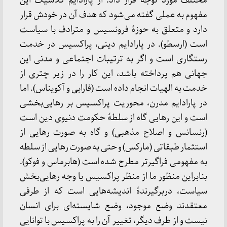
مختلف مورد توجه قرار داد. از پارادایم کلاسیک این
مفهوم به عملی گفته می‌شود که هدف آن در خودش قرار
دارد و متعلق به حوزهٔ فرونسیس و مترادف با سیاست
است (ارسطو). در پارادایم دینی، پراکسیس در خدمت
رستگاری است و اگر به ترتیبات اجتماعی و مدنی این
جهانی هم پرداخته باشد، این کار را در زیر چتری از
خدمت به الهیات انجام داده است (فارابی و آکویناس). اما
در پارادایم مدرن، محوریت پراکسیس بر رهایی‌بخشی
است و این رهایی گاه از سلطهٔ حکومت دنیوی دین است
(رنسانس و اصلاح مذهبی) و گاه به صورت رهایی از
استثمار طبقاتی (مارکس) و حتی به صورت رهایی از سلطه
به مفهومی فراگیرتر مطرح شده است (هابرماس و فوکو).
بنابراین منظور ما از منظر پراکسیس یا وجه رهایی‌بخش
سیاست، دربرگیرندهٔ اندیشه‌هایی است که از طرفی
معتقدند وضع موجود، وضع شایسته‌ای برای انسان
نیست و از طرف دیگر، تغییر آن را به پراکسیس با توانایی