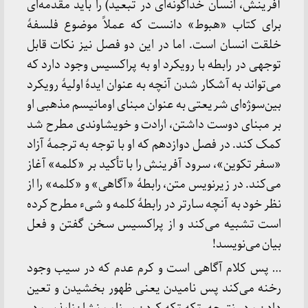
آفرینش، انسان خداگونه‌ای در تبعید) را باید مقدمه‌ای
برای کتاب «هبوط» دانست که عملاً موضوع فلسفهٔ
خلقت انسان است. اما در این دو فصل نیز نکات قابل
توجهی در رابطه با رویکرد او به پراکسیس وجود دارد که
می‌تواند به آشکار شدن آنچه به عنوان ایدهٔ اولیهٔ رویکرد
بین‌سوژه‌ای شریعتی به عنوان مبنای اومانیسم مذهبی او
بر مبنای دوست داشتن، ارادت و خویشاوندی مطرح شد
کمک کند. در فصل دوازدهم که او با توجه به ترجمهٔ آزاد
«سفر تکوین»، سرود آفرینش را با تأکید بر «کلمه» آغاز
می‌کند. در زیرنویس متن، رابطهٔ «آگاهی» و «کلمه» را از
نظر خود به آنچه سارتر در رابطهٔ کلمه و شیء مطرح کرده
است تشبیه می‌کند و از پراکسیس سخن گفتن و فعل
بیان می‌نویسد!
… پس کلام آگاهی است و کرم عدم که در سیب وجود
رخنه می‌کند پس نامیدن یعنی ظهور بخشیدن و تعین