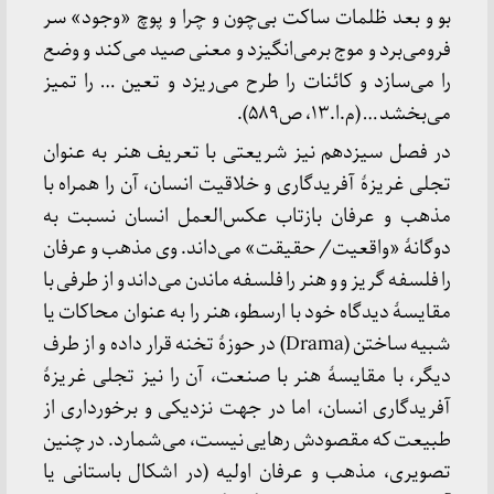
بو و بعد ظلمات ساکت بی‌چون و چرا و پوچ «وجود» سر
فرومی‌برد و موج برمی‌انگیزد و معنی صید می‌کند و وضع
را می‌سازد و کائنات را طرح می‌ریزد و تعین … را تمیز
می‌بخشد … (م.ا.۱۳، ص۵۸۹).
در فصل سیزدهم نیز شریعتی با تعریف هنر به عنوان
تجلی غریزهٔ آفریدگاری و خلاقیت انسان، آن را همراه با
مذهب و عرفان بازتاب عکس‌العمل انسان نسبت به
دوگانهٔ «واقعیت/ حقیقت» می‌داند. وی مذهب و عرفان
را فلسفه گریز و و هنر را فلسفه ماندن می‌داند و از طرفی با
مقایسهٔ دیدگاه خود با ارسطو، هنر را به عنوان محاکات یا
شبیه ساختن (Drama) در حوزهٔ تخنه قرار داده و از طرف
دیگر، با مقایسهٔ هنر با صنعت، آن را نیز تجلی غریزهٔ
آفریدگاری انسان، اما در جهت نزدیکی و برخورداری از
طبیعت که مقصودش رهایی نیست، می‌شمارد. در چنین
تصویری، مذهب و عرفان اولیه (در اشکال باستانی یا