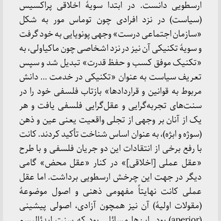
ارسطویی دانست. در ابتدا سویهٔ اخلاقی پراکسیس
(سیاست) در نزد افرادی چون توماس مور به شکل
«سازمان اجتماعی درست» وجهی پونویایی به خود گرفت
و سویهٔ تکنیکی آن نیز در نزد اشخاصی چون ماکیاولی، به
«تکنیک موفق کسب و حفظ قدرت» تبدیل شد و سپس
تعریف سیاست به عنوان «تکنیکی در خدمت … دانش
مربوط به قوانین و قراردادها» بازتاب فلسفی خود را در
سنت‌های تجربه‌گرایی و عقل‌گرایی فلسفی یافت و هر
یک از آنان بر وجهی از تجلی واقعیت یعنی عین و ذهن
(سوژه و ابژه)، به عنوان اساس شناخت تأکید کردند. کانت
با رفع برخی از انتقادات این دو جریان فلسفی و با طرح
«عقل عملی [اخلاقی]» در کنار «عقل محض» گامی
دیگر در جهت این چرخش ارسطویی برداشت. اما عقل
عملی کانت نهایتاً مفهومی ذهنی و اصول موضوعهٔ
(مقولات اولیهٔ) آن نیز همچون آزادی، اصولی پیشینی
(aperior) بود. این‌ها مسائلی بود که سنت ایدئالیسم