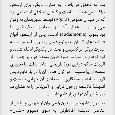
بود که تحقق می‌یافت. به عبارت دیگر، برای ارسطو،
پراکسیس همان سیاست و کنشی اخلاقی اجتماعی بود
که در میدان عمومی (Agora) توسط شهروندان به وقوع
می‌پیوست و هدف آن نیز سعادت، نیک‌بختی یا
بودایمونیا (eudaimonia) است. پس از ارسطو، انواع
فعالیت‌های انسان به دو نوع عملی و نظری تقسیم شد. به
عبارت دیگر، پراکسیس و تخنه در یکدیگر ادغام شدند و
این ادغام در سراسر دورهٔ قرون وسطا در زیر چتری از
الهیات حاکم در این دورهٔ تاریخی، ادامه یافت. با تغییری
موسع از پراکسیس، می‌توان هدف آن را در پارادایم دینی
قرون میانه، و رستگاری یا سعادت آن جهانی دانست و
اندیشهٔ فلاسفه‌ای چون فارابی و آکویناس را به عنوان دو
نمونهٔ بارز آن در این پارادایم دانست.
تغییر پارادایم دوران مدرن را می‌توان از جهانی چرخش از
عناصر اندیشهٔ افلاطونی به سوی مفهوم «شدن»