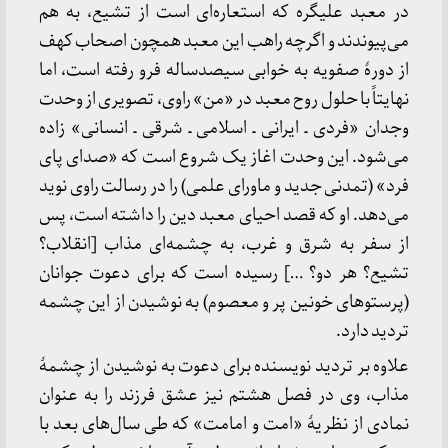
در معبد علیگره که استعاره‌ای است از تشیع، به هم
می‌پیوندند و اگرچه راهب این معبد همچون اصحاب کهف
از دورهٔ صفویه به خوابی سیصدساله فرو رفته است، اما
نهایتاً با حلول روح معبد در «من» راوی، تصویری از وحدت
وجدان «فردی ـ ایرانی ـ اسلامی ـ شرقی ـ انسانی» زاده
می‌شود. این وحدت اغاز یک شروع است که «صدای پای
فرد» (تمدنی جدید و ماورای علمی) را در رسالت راوی نوید
می‌دهد. او که قصد احیای معبد دین را داشته است، پس
از سفر به شرق و غرب، به چشمه‌ای مذاب [انقلاب؟
تشیع؟ هر دو؟ …] رسیده است که برای دعوت جوانان
(پرستوهای خونین پر و معصوم) به نوشیدن از این چشمه
تردید دارد.
علاوه بر تردید نویسنده برای دعوت به نوشیدن از چشمهٔ
مذاب، وی در فصل هشتم نیز عشق فرزند را به عنوان
نمادی از نظریهٔ «امت و امامت» که طی سال‌های بعد با