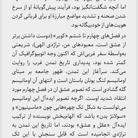
اما آنچه شگفت‌انگیز بود، فرآیند پیش‌گویانهٔ او از سرخ
شدن صحنه و تشدید مواضع مبارزهٔ او برای قربانی کردن
هویت‌های از خودبیگانه بود.
در فصل‌های چهارم تا ششم «کویر» (دوست داشتن برتر
از عشق است، معبودهای من، تراژدی الهی)، شریعتی
به‌واسطهٔ سفر غربی‌اش که اکنون وجه اتوبیوگرافیک آن
کمتر شده بود، پدیداری تاریخ تمدن غرب را روایت
می‌کند. سرآغاز این تمدن، ظهور جامعه بر مبنای
اومانیسم لنگ یونان باستان است و انتهای آن اومانیسم
گله گشادی است که تصویر عشق ان در فصل چهارم مورد
انتقاد شدید اوست. اگرچه تصویر ایده‌آل این اومانیسم
می‌توانست به شکل تک چهره‌هایی چون «ماسینیون» و
«سولانژ بدن» باشد که الهام‌بخش نویسنده از ترکیب
ایده‌آل «عقل و عشق» بودند، اما تاریخ این تمدن به
تراژدی انجامیده است که قابل سنجش با این تک