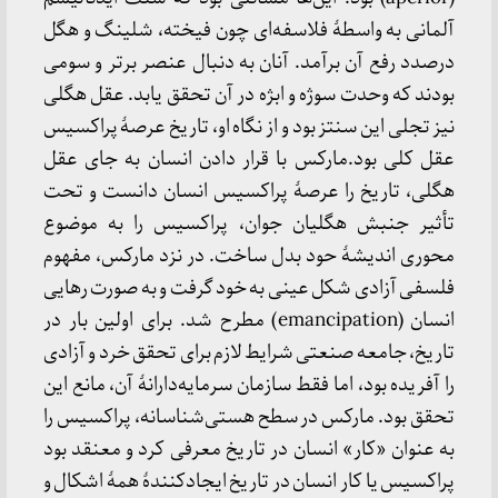
آلمانی به واسطهٔ فلاسفه‌ای چون فیخته، شلینگ و هگل
درصدد رفع آن برآمد. آنان به دنبال عنصر برتر و سومی
بودند که وحدت سوژه و ابژه در آن تحقق یابد. عقل هگلی
نیز تجلی این سنتز بود و از نگاه او، تاریخ عرصهٔ پراکسیس
عقل کلی بود.مارکس با قرار دادن انسان به جای عقل
هگلی، تاریخ را عرصهٔ پراکسیس انسان دانست و تحت
تأثیر جنبش هگلیان جوان، پراکسیس را به موضوع
محوری اندیشهٔ حود بدل ساخت. در نزد مارکس، مفهوم
فلسفی آزادی شکل عینی به خود گرفت و به صورت رهایی
انسان (emancipation) مطرح شد. برای اولین بار در
تاریخ، جامعه صنعتی شرایط لازم برای تحقق خرد و آزادی
را آفریده بود، اما فقط سازمان سرمایه‌دارانهٔ آن، مانع این
تحقق بود. مارکس در سطح هستی‌شناسانه، پراکسیس را
به عنوان «کار» انسان در تاریخ معرفی کرد و معنقد بود
پراکسیس یا کار انسان در تاریخ ایجادکنندهٔ همهٔ اشکال و