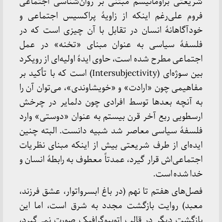
شریعتی براومانیسم مبتنی بر روان‌شناسی اجتماعی
فروم علی‌رغم اینکه از زاویهٔ پراکسیس اجتماعی و
خودآگاهانهٔ انسان در تقابل با آن چیزی است که در
فلسفهٔ سیاسی به عنوان مبنای «تخنه» در عمل
اجتماعی مطرح شده است، حاوی ایدهٔ اولیه‌ای از رویکرد
بین سوژه‌ای (Intersubjectivity) است که با تأکید بر
مفاهیمی چون «ارادت» و «خویشاوندی»، می‌توان آن را
به آنچه بعدها توسط افرادی چون دلمایر در چرخش
ارسطویی ربع آخر قرن بیستم به عنوان «دوستی» وارد
فلسفهٔ سیاسی معاصر شد شبیه دانست. البته چنین
ایده‌ای از طرف شریعتی بیش از اینکه مبنای نظریات
اجتماعی‌اش قرار گیرد، عمدتاً معطوف به رابطهٔ انسان و
خدا شده است.
فصل‌های هفتم تا نهم (در باغ ابسرواتوار، عشق فرزند،
معبد) روایت بازگشت مجدد به شرق است، اما این
بازگشت دیگر در قالب اتوبیوگرافیک صورت نمی‌گیرد،