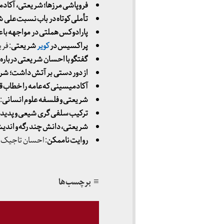
فروپاشی مرزها؛ شریعتی، آکادمی
تأملی کوتاه در باب نسبت علی ش
پارادوکس هملتی در مواجهه با ع
پراکسیس در
کویر
شریعتی
: فر
گفتگو با احسان شریعتی دربار
از دور دستی بر آتش داشت؛ شری
آکادمیسینی که عامه را خطاب قر
شریعتی و فلسفه علوم انسانی
:
ترکیب سلفی گری شیعی و پدید
شریعتی، دانش چند رگه و اندی
روایت ناممکن
: احسان تاجیک
≡ برچسب‌ها