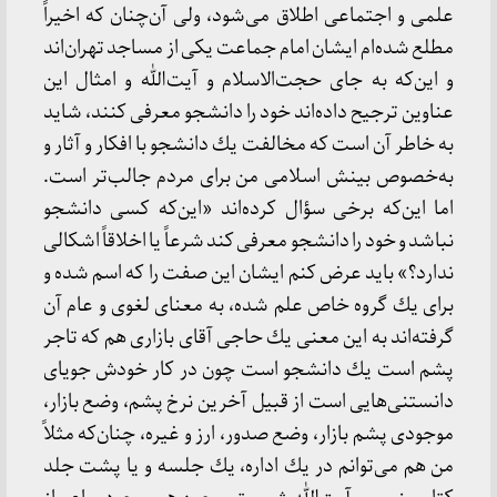
علمی و اجتماعی اطلاق می‌شود، ولی آن‌چنان كه اخیراً
مطلع شده‌ام ایشان امام جماعت یكی از مساجد تهران‌اند
و این‌كه به جای حجت‌الاسلام و آیت‌الله و امثال این
عناوین ترجیح داده‌اند خود را دانشجو معرفی كنند، شاید
به خاطر آن است كه مخالفت یك دانشجو با افكار و آثار و
به‌خصوص بینش اسلامی من برای مردم جالب‌تر است.
اما این‌كه برخی سؤال كرده‌اند «این‌كه كسی دانشجو
نباشد و خود را دانشجو معرفی كند شرعاً یا اخلاقاً اشكالی
ندارد؟» باید عرض كنم ایشان این صفت را كه اسم شده و
برای یك گروه خاص علم شده، به معنای لغوی و عام آن
گرفته‌اند به این معنی یك حاجی آقای بازاری هم كه تاجر
پشم است یك دانشجو است چون در كار خودش جویای
دانستنی‌هایی است از قبیل آخرین نرخ پشم، وضع بازار،
موجودی پشم بازار، وضع صدور، ارز و غیره، چنان‌كه مثلاً
من هم می‌توانم در یك اداره، یك جلسه و یا پشت جلد