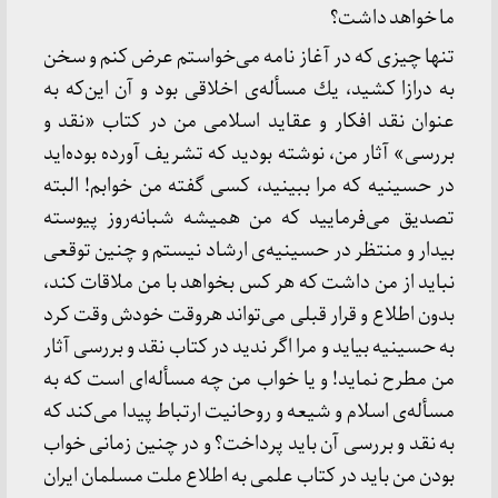
ما خواهد داشت؟
تنها چیزی كه در آغاز نامه می‌خواستم عرض كنم و سخن
به درازا كشید، یك مسأله‌ی اخلاقی بود و آن این‌كه به
عنوان نقد افكار و عقاید اسلامی من در كتاب «نقد و
بررسی» آثار من، نوشته بودید كه تشریف آورده بوده‌اید
در حسینیه كه مرا ببینید، كسی گفته من خوابم! البته
تصدیق می‌فرمایید كه من همیشه شبانه‌روز پیوسته
بیدار و منتظر در حسینیه‌ی ارشاد نیستم و چنین توقعی
نباید از من داشت كه هر كس بخواهد با من ملاقات كند،
بدون اطلاع و قرار قبلی می‌تواند هروقت خودش وقت كرد
به حسینیه بیاید و مرا اگر ندید در كتاب نقد و بررسی آثار
من مطرح نماید! و یا خواب من چه مسأله‌ای است كه به
مسأله‌ی اسلام و شیعه و روحانیت ارتباط پیدا می‌كند كه
به نقد و بررسی آن باید پرداخت؟ و در چنین زمانی خواب
بودن من باید در كتاب علمی به اطلاع ملت مسلمان ایران