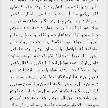
خاصی كه از «شایعات و متواترات» به وجود آمده است نه
مأموریت و نقشه و توطئه‌ای پشت پرده، حفظ كرده‌ام و
فكر می‌كنم اساساً از مشاجرات قلمی و لفظی و كلامی
میان افراد برای مردم چیزی دستگیر نخواهد شد و برای
اسلام هم اگر كاری امروز نتیجه‌ای داشته باشد، بحث و
جدل و رد و اثبات و دفاع از خود و تكفیر و تجلیل و تحقیر
این و آن نخواهد بود، بلكه كاری است جدی و اصیل و
صادقانه كه خرافه‌ای را از میان مردم ببرد، حقیقتی
مجهول یا تحریف‌شده از اسلام یا تشیع را روشن سازد،
عاملی از این همه عوامل انحطاط فكری و اغفال ذهنی
مردم برملا گردد، توده‌ی عوام را بیدار سازد یا در برابر
هجوم این همه آثار و افكار ضداسلامی بتواند بایستد و یا
در میان نسل بریده و بیگانه با ایمان و با تشیع موجی و
گرایشی برانگیزاند وگرنه آدمی مثل من در این دنیا و در
این زمانه چه لجن‌مال شود و چه تبرئه چه اثری در
سرنوشت رقت‌بار مردم ما، جامعه‌ی مسلمان ما و اسلام