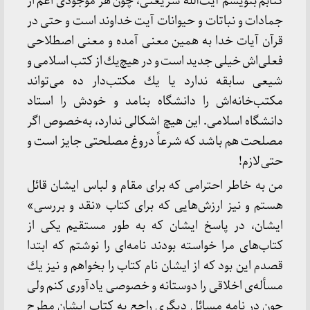
كتابم بنویسم آیت‌الله شریعتی، چون هر موجودی اعم از
جمادات و نباتات و حیوانات آیت خداوند است و حتی در
قرآن آیات خدا به همین معنی آمده و معنی اصطلاحی
فعلی‌اش خیلی جدید است و در هیچ‌یك از كتب اسلامی و
شیعی سابقه ندارد یا یك مكتب‌دار ده می‌تواند
مكتب‌خانه‌اش را دانشگاه بنامد و خودش را استاد
دانشگاه اسلامی. این هیچ اشكالی ندارد، به‌خصوص اگر
مصلحت هم باشد كه شرعاً دروغ مصلحتی جایز است و
حتی لازم!
من به خاطر احترامی كه برای مقام و لباس ایشان قائل
هستم و نیز ارزش‌هایی كه برای كتاب «نقد و بررسی»
ایشان، در پاسخ ایشان كه به طور مستقیم یكی از
كتاب‌های مرا خواسته بودند نامه‌ای را نوشتم كه ابتدا
قصدم این بود كه از ایشان نام كتاب را بخواهم و نیز یك
مسأله‌ی اخلاقی را دوستانه و خصوصی یادآوری كنم ولی
چون در نامه مسائل دیگری راجع به كتاب ایشان مطرح