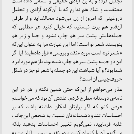
تجلیل كرده و به زن آزادی حقیقی و انسانی داده است
معتقدید و شك هم ندارم كه با آن‌گونه آزادی و تجلیل
دروغینی كه امروز از زن می‌شود مخالف‌اید و از طرفی
آن‌قدر هم پرت نیستید كه خیال كنید هر مطلبی كه
جمله‌هایش پشت سر هم چاپ نشود و جدا و زیر هم
بنویسند شعر نو است! اما این عبارت مرا به عنوان این‌كه
«شعر نو» است مورد «نقد و بررسی» قرار داده‌اید! آیا اگر
این دو جمله پشت سر هم چاپ شده بود، باز هم مورد ایراد
شما بود؟ و آیا شباهت این دو جمله با شعر نو جز در شكل
حروف‌چینی آن است؟
عذر می‌خواهم از این‌كه حتی همین نكته را هم در این
نامه‌ی دوستانه مطرح كردم. علتش آن بود كه می‌خواستم
عرض كنم كه اگر برایتان امكان داشته باشد كه بر
احساسات تند و دشمنانه‌تان نسبت به شخص این‌جانب
غلبه فرمایید، نمی‌گویم تغییر احساسات بدهید بلكه
می‌گویم آن را كتمان كنید و در نقد و بررسی آثار من به