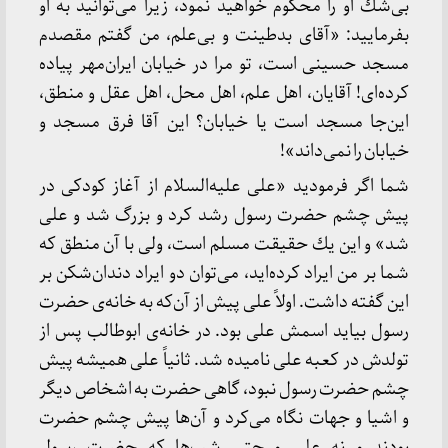
بی‌شك او را محكوم خواهید نمود، زیرا می‌توانید به او
بفرمایید: «آقای بدطینت و بی‌علم، من گفتم مقصدم
مسجد حسینی است، تو مرا در خیابان ایران‌مهر پیاده
كرده‌ای! آقایان، اهل علم، اهل محل، اهل عقل و منطق،
این‌جا مسجد است یا خیابان؟ این آقا فرق مسجد و
خیابان را نمی‌داند»!
شما اگر فرمودید «علی علیه‌السلام از آغاز كودكی در
پیش چشم حضرت رسول رشد كرد و بزرگ شد و علی
شد» و این یك حقیقت مسلم است، ولی با آن منطق كه
شما بر من ایراد كرده‌اید، می‌توان دو ایراد دندان‌شكن بر
این گفته داشت. اولاً علی پیش از آن‌كه به خانه‌ی حضرت
رسول بیاید اسمش علی بود. در خانه‌ی ابوطالب پس از
تولدش در كعبه علی نامیده شد. ثانیاً علی همیشه پیش
چشم حضرت رسول نبود، گاهی حضرت به اشخاص دیگر
و اشیا و جهات نگاه می‌كرد و آن‌ها پیش چشم حضرت
بودند و نه علی و حتی شب‌ها كه حضرت رسول