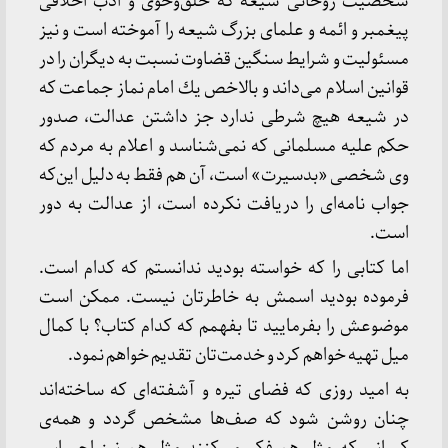
شخصیت روحانی شیعه كه خلق‌وخوی و ادب اخلاقی
پیغمبر و ائمه و علمای بزرگ شیعه را آموخته است و نیز
مسئولیت و شرایط سنگین قضاوت نسبت به دیگران را در
قوانین اسلام می‌داند و بالاخص یك امام نماز جماعت كه
در شیعه هیچ شرطی ندارد جز داشتن عدالت، صدور
حكم علیه مسلمانی كه نمی‌شناسد و اعلام به مردم كه
وی شخصی «بدسیرت» است، آن هم فقط به دلیل این‌كه
جواب نامه‌ای را دریافت نكرده است، از عدالت به دور
است.
اما كتابی را كه خواسته بودید ندانستم كه كدام است.
فرموده بودید اسمش به خاطرتان نیست. ممكن است
موضوعش را بفرمایید تا بفهمم كه كدام كتاب؟ با كمال
میل تهیه خواهم كرد و خدمت‌تان تقدیم خواهم نمود.
به امید روزی كه فضای تیره و آشفته‌ای كه ساخته‌اند
چنان روشن شود كه صف‌ها مشخص گردد و همه‌ی