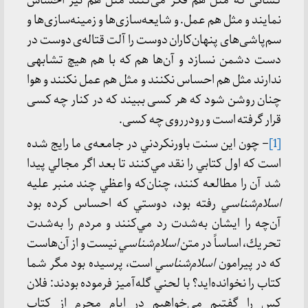
كسانی كه مثل هم فكر می‌كنند مثل هم نیز احساس
نمایند و مثل هم عمل. و شایعه‌سازی‌ها و زمینه‌سازی‌ها و
سم‌پاشی‌های پنهان‌كاران دوست را آلت قتاله‌ی دوست در
دست دشمن نسازد و آن‌ها هم كه با هم هیچ تشابهی
ندارند مثل هم احساس نكنند و مثل هم عمل نكنند و هوا
چنان روشن شود كه هر كسی ببیند كه در كنار چه كسی
قرار گرفته است و رودرروی چه كسی.
[1]
– چون اين سنت باورنكردني در جامعه‌ی ما رايج شده
است كه اول كتابي را نقد مي‌كنند تا بعد اگر مجالي پیدا
شد آن را مطالعه كنند، چنان‌كه واعظي چند منبر علیه
اسلام‌شناسي
رفته بود، دوستي كه احساس كرده بود
آن‌چه را ايشان به‌شدت رد مي‌كنند و مردم را به‌شدت
تحريك، اساساً در متن
اسلام‌شناسي
نيست و از آن‌هاست
كه در پيرامون
اسلام‌شناسي
است، پرسيده بود مگر شما
كتاب را نخوانده‌ايد؟ با لحني گله‌آميز فرموده بودند: فلان
كس را گفتيم مي‌خواهيم در ايام محرم از كتاب