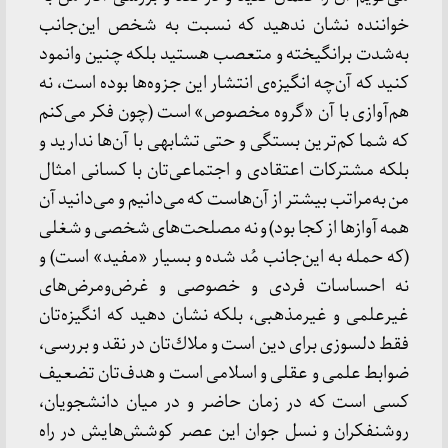
خواننده نشان ندهید كه نسبت به شخص این‌جانب
به‌شدت برانگیخته و متعصب هستید بلكه چنین وانمود
كنید كه آن‌چه انگیزه‌ی انتشار این جزوه‌ها بوده است، نه
هم‌آوازی با آن «گروه مخصوص» است (چون فكر می‌كنم
كه شما كم‌ترین بستگی و حتی تشابهی با آن‌ها ندارید و
بلكه مشتركات اعتقادی و اجتماعی‌تان با كسانی امثال
من به‌مراتب بیشتر از آن‌هاست كه می‌دانیم و می‌دانید آن
همه آوازها از كجا بود) و نه مصلحت‌های شخصی و شغلی
(كه حمله به این‌جانب مُد شده و بسیار «مفید» است) و
نه احساسات فردی و خصوصی و غرض‌ومرض‌های
غیرعلمی و غیرمذهبی، بلكه نشان دهید كه انگیزه‌تان
فقط دلسوزی برای دین است و ملاك‌تان در نقد و بررسی،
ضوابط علمی و عقلی و اسلامی است و هدف‌تان تضعیف
كسی است كه در زمان حاضر و در میان دانشجویان،
روشنفكران و نسل جوان این عصر كوشش‌هایش در راه