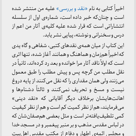
اخیراً كتابی به نام
«نقد و بررسی»
علیه من منتشر شده
است و چنان‌كه خبر داده است، شماره‌ی اول از سلسله
انتشاراتی است كه قرار شده علیه كلیه‌ی آثار من اعم از
درس و سخنرانی و نوشته، پیاپی نشر یابد.
این كتاب از میان همه‌ی نقدهای كتبی، شفاهی و گاه یدی
كه اخیراً هم‌زمان و هماهنگ و همانند آغاز شده، تنها اثری
است كه اولاً ناقد آثار مرا خوانده و بعد رد كرده‌اند، ثانیاً در
نقل مطلب من گرچه پس و پیش مطلب را طبق معمول
می‌زنند ولی همان مقداری را كه نقل می‌كنند از پایه دروغ
نیست و مسخ و تحریف نمی‌كنند و ثالثاً دشنام‌ها و
اهانت‌هایشان برخلاف دیگر آقایانی كه «نقد دینی»
می‌فرمایند، هم از نظر كمیت كم است و هم از نظر كیفیت
كمی تلطیف‌یافته‌تر است و مثل بعضی هم‌صفان‌شان كه
در لباس مقدس مذهب و بر منبر پیغمبر و در مسجد خدا
و مجلس ائمه‌ی اطهار و دفاع از مكتب مقدس اهل‌بیت