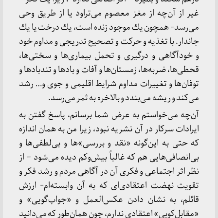
غیر از آن‌چه از مغز معصوم می‌تراود یا از طریق وحی
می‌رسد- همچون یك موجود زنده است، یك درخت یا یك
جاندار. با تغذیه و حركت و تصحیح تدریجی و مداوم خود
و خودآگاهی و درگیری و تحمل بیماری‌ها و سختی‌ها،
قحطی‌ها، ضربه‌ها، زمستان‌ها و آفات و بادها و تندبادها و
توفان‌ها و تغییرات مداوم شرایط اقلیمی و جوی و… رشد
می‌كند و ریشه می‌بندد و بالاخره به ثمر می‌رسد.
آن‌چه می‌خواستم به عرض شما برسانم، پاسخ گفتن به
ایرادات سركار در آن نشریه نبود، زیرا من به همان اندازه
كه حتی به این‌گونه «نقد و بررسی»‌ها و بی‌لطفی‌ها و
بی‌انصافی‌هایی هم كه غالباً بیش‌وكم دیده می‌شود – از
نظر اثر اجتماعی و فكری آن در آگاهی مردم و رشد فكر و
تقویت نهضت اعتقادی‌ای كه به آن وابسته‌ام- ارزش
قائلم، به نشان دادن عكس‌العمل و «جواب‌گویی» و
«مقابل‌كوبی» اعتقادی ندارم، چون همان‌طور كه می‌دانید