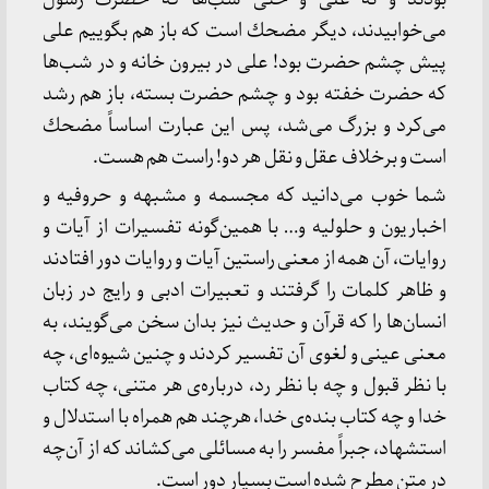
می‌خوابیدند، دیگر مضحك است كه باز هم بگوییم علی
پیش چشم حضرت بود! علی در بیرون خانه و در شب‌ها
كه حضرت خفته بود و چشم حضرت بسته، باز هم رشد
می‌كرد و بزرگ می‌شد، پس این عبارت اساساً مضحك
است و برخلاف عقل و نقل هر دو! راست هم هست.
شما خوب می‌دانید كه مجسمه و مشبهه و حروفیه و
اخباریون و حلولیه و… با همین‌گونه تفسیرات از آیات و
روایات، آن همه از معنی راستین آیات و روایات دور افتادند
و ظاهر كلمات را گرفتند و تعبیرات ادبی و رایج در زبان
انسان‌ها را كه قرآن و حدیث نیز بدان سخن می‌گویند، به
معنی عینی و لغوی آن تفسیر كردند و چنین شیوه‌ای، چه
با نظر قبول و چه با نظر رد، درباره‌ی هر متنی، چه كتاب
خدا و چه كتاب بنده‌ی خدا، هرچند هم همراه با استدلال و
استشهاد، جبراً مفسر را به مسائلی می‌كشاند كه از آن‌چه
در متن مطرح شده است بسیار دور است.