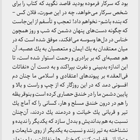
بود كه سركار فرموده بودید قاصد نگوید كه كتاب را برای
شخص سركار می‌خواهد، چه در این صورت، فلان كس –
كه بنده باشم- نخواهم داد! تعجب و تأسفم از این‌جاست
كه چگونه دست‌های پنهان دشمن كه شب و روز همچون
خناس در دل‌ها وسوسه می‌افكند، موفق شده است كه در
میان معتقدان به یك ایمان و متعصبان به یك عصبه، آن
هم عصبه‌ای كه بر برادری و رحمت استوار شده است، تا
این اندازه بدبینی و نفرت بپراكند و به دست آن «نفاثات
فی‌العقد» بر پیوندهای اعتقادی و اسلامی ما چنان دم
افسونی دمد كه در این روزگار كه از چپ و راست و بالا و
پایین دشمن ما را در خندق حصاری كرده است و بنو‌قریظه
را هم در درون خندق مسلح و هار، كسانی را كه آماج یك
تیر و قربانی یك خیانت و دردمند یك دردند، آن‌چنان
نسبت به هم بداندیش و بددل سازد كه یكدیگر را ندیده و
نشناخته به تیر زنند و نسبت به یكدیگر از روی شایعات و
متواتراتی قضاوت كنند كه خناس‌ها و نفاثات پیدا و پنهان