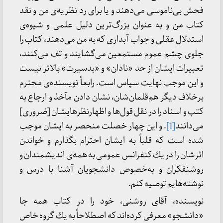
فحش بی‌ناموسی می‌دهند و یا برای رد نظریه‌ی من و نقد
كتاب من و به عنوان بزرگ‌ترین دلیل علمی و شیوه‌ی
استدلال عقلی و جواب آبداری كه به من می‌دهند، كتاب را
جلوی چشم عموم مستمعین می‌گشایند و تف می‌كنند،
تعبیرات ایشان از حد «نادان» و «بدسیرت» بالاتر نیست
و این موجب نهایت سپاس است. رابعاً نویسنده‌ی محترم
برخلاف دیگر هم‌قلمان‌شان، نشان دادن مآخذ و ارجاع به
كتب و اسناد را در نقل قول‌ها و اظهارنظرهایشان [ضروری]
می‌دانند
[1]
. و این چهار خصلت منحصر به ایشان موجب
شده است كه قلباً به ایشان احترام بگذارم و خواندن
اثرشان را در یك كنفرانس عمومی به همه‌ی اندیشمندان و
روشنفكران و به‌خصوص دانشجویان آشنا با درس و
نوشته‌هایم توصیه كنم.
نویسنده، آقای روشنی، خود را در كتاب همه جا
«دانشجو» معرفی كرده‌اند كه اصطلاحاً به یك گروه خاص