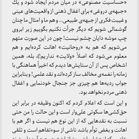
«حساسیت مصنوعی» در میان مردم ایجاد شود و یك
«جبهه‌ی دروغی» برای اغفال ذهنی از واقعیت‌های عینی
و غیبت فكری از جبهه‌ی طبیعی… و هم ما و امثال ما چنان
گوشمالی شویم كه دیگر جرأت نكنیم بگوییم زیر ابروی
چپ موشه دایان چشم نیست! چون در این صورت متهم
می‌شویم كه هم به «روحانیت» اهانت كرده‌ایم و هم
معلوم می‌شود كه اصلاً «ولایت» نداریم!)، بله، همین
اشخاص پس از آن ستایش‌ها دیدم که اخیراً هماهنگی با
زمانه را نغمه‌ی مخالف ساز كرده‌اند و نقد علمی! و بنابراین
جواب ردیه‌ها هم چیزی جز جنجال خودنمایی و اغفال
ذهنی مردم نخواهد بود.
و این است كه اعلام كردم كه اكنون وظیفه در برابر این
حق‌كشی‌ها سكوتی علی‌وار است و این حالت را من حتی
نسبت به نقدهایی كه از این نوع هم نیست و اگر هم با
اهانت و بغض توأم باشد ناشی از سوءتفاهم است و تلقی