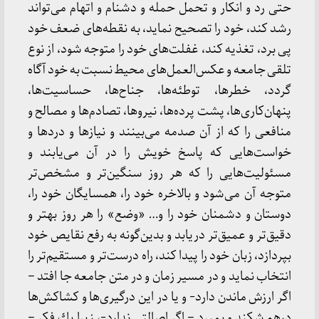
حتی رد و انكار و تحمل حمله و دشنام و اتهام می‌تواند
رشد كند، خود را تصحیح نماید، به نقطه‌های ضعف خود
پی برد، تغذیه كند، غفلت‌های خود را متوجه شود، از نوع
تلقی جامعه و عكس‌العمل‌های محیط نسبت به خود آگاه
گردد، خطرها، توطئه‌ها، جناح‌ها، حساسیت‌ها،‌
پنهان‌کاری‌ها، پشت پرده‌ها، نیروها، تصادم‌ها و مصالح و
منافعی را كه از آن صدمه می‌بینند و نیازها و دردها و
خواست‌هایی كه پاسخ خویش را در آن می‌یابند و
مسئولیت‌هایی را كه هر روز سنگین‌تر و مشخص‌تر
متوجه آن می‌شود و بالاخره خود را، همسایگان خود را،
دوستان و دشمنان خود را و… «وضع» را هر روز بهتر و
دقیق‌تر و عمیق‌تر دریابد و بدین‌گونه به رفع نقایص خود
بپردازد، زبان خود را پیدا كند، راه درست‌تر و مستقیم‌تر را
انتخاب نماید و در مسیر زمان و در متن جامعه جا افتد –
اگر ارزش ماندن دارد- و یا در این درگیری‌ها و كشاكش‌ها
درهم شكند و بمیرد – اگر اصالتی ندارد-، زیرا یك فكر –