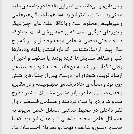
و می‌دانیم و می‌دانند، بیشتر این نقدها در جامعه‌ی ما به
معنی رد است و بیشتر این ردیه‌ها هم با مسائل غیرعلمی
و غیرطبیعی مخلوط است و یا لااقل علت غایی چیز دیگر
و چیزهای دیگری است كه بر همه روشن است. چنان‌كه
دیده‌ام حتی بعضی اشخاص موجه و فاضل و… را كه پنج
سال پیش از
اسلام‌شناسی
كه تازه انتشار یافته بود، بارها
كتباً و شفاهاً ستایش‌ها كرده بودند یا سكوت و اخیراً از
وقتی ناگهان قرار شد به این‌جانب حمله شود و حسینیه‌ی
ارشاد كوبیده شود (و این درست پس از جنگ‌های شش
روزه بود و مسأله‌ی حادترشده‌ی صهیونیسم و در مقابل،
وحدت مسلمان‌ها در برابر دشمن مشترك بیشتر مطرح
شد و هم‌دردی با ملت دردمند و مسلمان فلسطین، و از
نظر داخلی در محیط مذهبی مسائل خاص مربوط به
«مسائل خاص محیط مذهبی»! و هدف این بود كه با
حمله‌ی وسیع و شایعه و تهمت و تحریك احساسات یك