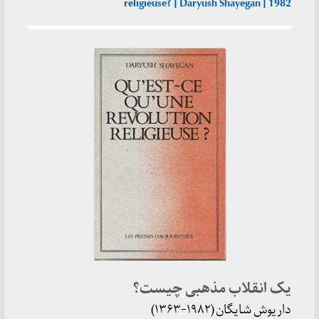
religieuse? | Daryush Shayegan | 1982
یک انقلاب مذهبی چیست؟
داریوش شایگان (۱۹۸۲-۱۳۶۳)