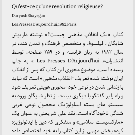
Qu’est-ce qu’une revolution religieuse?
Daryush Shayegan
Les Presses D’Aujourd’hui,1982,Paris
کتاب «یک انقلاب مذهبی چیست؟» نوشته داریوش
شایگان ، فیلسوف و متخصص فرهنگ و تمدن هند، در
سال ۱۹۸۲ به زبان فرانسه و در ۲۵۹ صفحه، توسط
انتشارات« Les Presses D’Aujourd’hui » به چاپ
رسیده ا ست. موضوع محوری این کتاب که پس از انقلاب
ایران نوشته شده تعریف “انقلاب مذهبی» است که نباید
با زندانی شدن در نوعی خود-محوری هویتی تعریف شود
و راه را بر گفتگو با دیگری ببندد. از نظر شایگان ورود به
سیستم های بسته ایدئولوژیک محصول نوعی غربی
شدگی ناخودآگاه است. نقد علی شریعتی به عنوان یک
«مارکسیست اسلامی» و متفکری که دین را ایدئولوژیزه
کرده بخش مهمی از این کتاب را به خود اختصاص داده