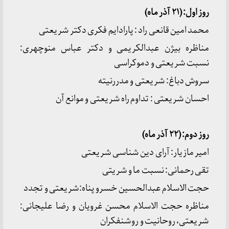
روز اول: (۲۱ آذر ماه)
محمد امین قانعی راد : پارادایم فکری دکتر شریعتی
مناظره بیژن عبدالکریمی و دکتر عباس منوچهری:
نسبت شریعتی و دموکراسی
سروش دباغ: شریعتی و مدررنیته
احسان شریعتی : تداوم راه شریعتی و موانع آن
روز دوم: (۲۲ آذر ماه)
امیر مازیار: آرای دین شناسی شریعتی
تقی رحمانی: نسبت ما و شریتی
حجت الاسلام عبدالحسین خسرو پناه:شریعتی و تجدد
مناظره حجت الاسلام محسن غرویان و رضا علیجانی:
شریعتی، روحانیت و روشنفکران