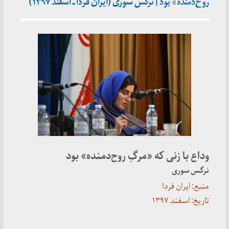
روح‌دمنده» بود | نرگس سوری (ایران فردا ـ اسفند ۱۳۹۷)
وداع با زنی که «مرگِ روح‌دمنده» بود
نرگس سوری
منبع: ایران فردا
تاریخ: اسفند ۱۳۹۷