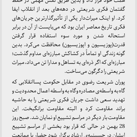
همت خود قرار داد و بدین طریق نقش مهمی در حفظ
گفتمان فکری شریعتی در دهه‌های بعد از انقلاب ایفا
کرد. او اینک میراث‌دار یکی از تأثیرگذارترین جریان‌های
فکری تاریخ معاصر ایران بود که می‌بایست از آن در برابر
استحاله شدن و مورد سوء استفاده قرار گرفتن
قدرت(پوزیسیون و اپوزیسیون) محافظت می‌کرد. بدین
گونه زندگی او تماماً در کشاکش مبارزه‌ای مداوم گذشت؛
مبارزه‌ای که اگر ذره‌ای به تساهل و مدارا تن می‌داد، میراث
شریعتی را دگرگون می‌ساخت.
پوران شریعت رضوی در مقابل حکومت پساانقلابی که
گاه به واسطه‌ی مصادره وگاه به واسطه اعمال محدودیت و
تهدید سعی داشت جریان فکری شریعتی را به حاشیه
براند مقاومت کرد و البته مقاومت برانگیخت. این
مقاومت بار دیگر در مراسم تشییع او نمایان شد. صبح روز
28 بهمن در حالی که قرار بود بخشی از مراسم تشییع
ایشان در حسینیه‌ی ارشاد برگزار شود حضار با ممانعت