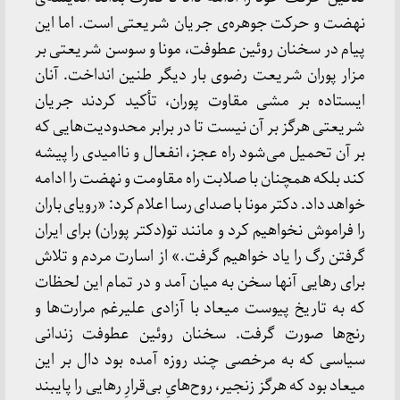
نهضت و حرکت جوهره‌ی جریان شریعتی است. اما این
پیام در سخنان روئین عطوفت، مونا و سوسن شریعتی بر
مزار پوران شریعت رضوی بار دیگر طنین انداخت. آنان
ایستاده بر مشی مقاوت پوران، تأکید کردند جریان
شریعتی هرگز بر آن نیست تا در برابر محدودیت‌هایی که
بر آن تحمیل می‌شود راه عجز، انفعال و ناامیدی را پیشه
کند بلکه همچنان با صلابت راه مقاومت و نهضت را ادامه
خواهد داد. دکتر مونا با صدای رسا اعلام کرد: «رویای باران
را فراموش نخواهیم کرد و مانند تو(دکتر پوران) برای ایران
گرفتن رگ را یاد خواهیم گرفت.» از اسارت مردم و تلاش
برای رهایی آنها سخن به میان آمد و در تمام این لحظات
که به تاریخ پیوست میعاد با آزادی علیرغم مرارت‌ها و
رنج‌ها صورت گرفت. سخنان روئین عطوفت زندانی
سیاسی که به مرخصی چند روزه آمده بود دال بر این
میعاد بود که هرگز زنجیر، روح‌هایِ بی‌قرارِ رهایی را پایبند