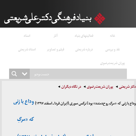
خانه
فعالیتهای بنیاد
آثار
اسناد
نقد و بررسی
درباره شریعتی
فیلم و تصاویر
استاد شریعتی
پوران شریعت‌رضوی
دکتر شریعتی
پوران شریعت‌رضوی
در نگاه دیگران
وداع با زنی
وداع با زنی که «مرگِ روح‌دمنده» بود | نرگس سوری (ایران فردا ـ اسفند ۱۳۹۷)
که «مرگِ