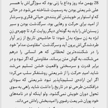
28 بهمن ماه روز وداع با زنی بود که سوژگی‌اش با همسر
علی شریعتی بودن به رسمیت شناخته می‌شود در حالی
که او استوار بر خویشتن آفریننده‌ی حیاتی فکری و سرشار
از امید برای حرکت و رهایی بود. سرگذشت بودن‌ و سیر
زیستن‌اش را باید به گونه‌ای دیگر روایت کرد تا چهره‌ی زنِ
ابژه به زنِ سوژه بدل شود؛ تا حاشیه‌ی‌ تاریخ از زیر آوار
طردشدگی‌اش برون آید و سرگذشت “مقاومتِ مدام” خود
را در شکننده‌ترین لحظاتی که هر انسانی را درهم
می‌شکند، به گوش متن برساند. مقاومتی که اگر نبود و در
برابر قدرت و سرسختیِ واقعیتِ خشن تسلیم می‌شد
شاید امیدِ حرکت را از شریعتیِ روشنفکر سلب می‌کرد؛
اگر این اراده‌ی تسلیم‌ناپذیر نبود شریعتی که سودای
درافکندن طرحی نو در تاریخ را داشت شاید راهی به سوی
تحول دوران خویش نمی‌گشود. ولو اینکه او در نامه‌های
خود پوران شریعت رضوی را امیدبخش راه‌اش می‌داند.