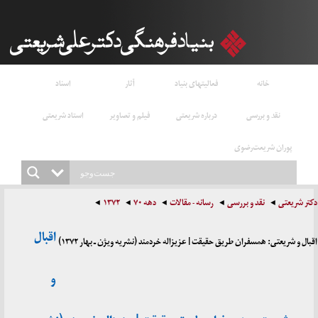
خانه
فعالیتهای بنیاد
آثار
اسناد
نقد و بررسی
درباره شریعتی
فیلم و تصاویر
استاد شریعتی
پوران شریعت‌رضوی
دکتر شریعتی
نقد و بررسی
رسانه - مقالات
دهه ۷۰
۱۳۷۲
اقبال
اقبال و شریعتی: همسفران طریق حقیقت | عزیزاله خردمند (نشریه ویژن ـ بهار ۱۳۷۲)
و