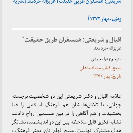
شریعتی: همسفران طریق حقیقت | عزیزاله خردمند (نشریه
ویژن ـ بهار ۱۳۷۲)
*
اقبال و شریعتی: همسفران طریق حقیقت
عزیزاله خردمند
مترجم: زهرا محمدی
منبع: کتاب میعاد با علی
تاریخ: بهار ۱۳۷۲
علامه اقبال و دکتر شریعتی این دو شخصیت برجسته
جهانی، با تلاش‌هایشان هم فرهنگ اسلامی را غنا
بخشیدند و هم آگاهی را در بین مسلمین رواج دادند.
تشابه فکری قابل ملاحظه بین این دو اندیشمند، نشانگر
هدف مشترک آنهاست. منبع الهام آنان. یعنی فرهنگ و