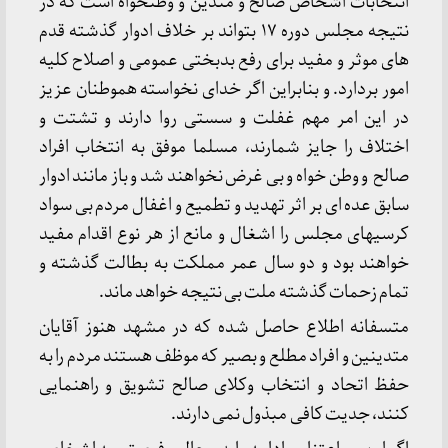
انتخابات اشخاص صالح و متدین و وطنخواه است که در
نتیجه مجلس دوره ۱۷ بتواند بر خلاف ادوار گذشته قدم
های موثر و مفید برای رفع بدبختی عمومی و اصلاح کلیه
امور بردارد. و بنابراین اگر خدای نخواسته هموطنان عزیز
در این امر مهم غفلت و سستی روا دارند و تشتت و
اختلاف را جایز شمارند، مسلما موفق به انتخاب افراد
صالح و وطن خواه و بی غرض نخواهند شد و باز مانند ادوار
سابق عده ای بر اثر تهدید و تطمیع و اغفال مردم بی سواد
کرسیهای مجلس را اشغال و مانع از هر نوع اقدام مفید
خواهند بود و دو سال عمر مملکت به بطالت گذشته و
تمام زحمات گذشته ملت بی نتیجه خواهد ماند.
متسفانه اطلاع حاصل شده که در مشهد هنوز آقایان
متدینین و افراد مطلع و بصیر که موظف هستند مردم را به
حفظ اتحاد و انتخاب وکلای صالح تشویق و راهنمایی
کنند، جدیت کافی مبذول نمی دارند.