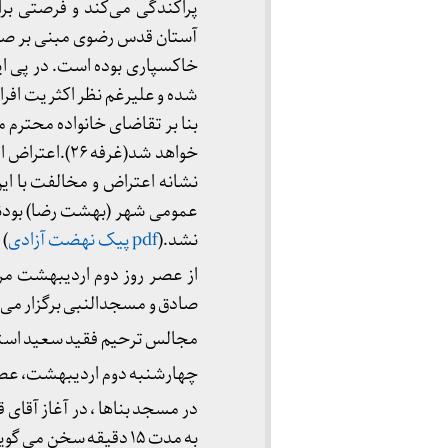
پراکندگی می‌کند و فرصتی بر
آستان قدس رضوی مبنی بر صدو
خاکسپاری بوده است. در پی ا
شده و علیرغم نظر اکثریت افرا
بنا بر تقاضای خانواده محترم
خواهد شد(غرف
نشانه اعتراض و مخالفت با ای
عمومی شهر (بهشت رضا) بودند
نشد.(
pdf پیک نهضت آزادی
)
از عصر روز دوم اردیبهشت مر
صادق و مسجدالنبی برگزار می 
مجالس ترحیم فقید سعید استا
چهارشنبه دوم اردیبهشت، عص
در مسجد بناها ، در آغاز آقا
به مدت ۱۵ دقیقه سخن می گوید و مورد توجه جمع قرار می گیرد.