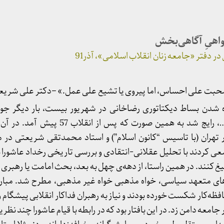
واهیِ آگاهی‌بخش
دفتر «جامعه زنان انقلاب اسلامی»، آذر91
ت علی احساس، اما پیروی یا تشیع علی عمل.» –دکتر علی شریع
 شدن بساط دیکتاتوری رضاخانی در شهریور بیست، بار دیگر جو 
عزاداری و نوحه و سینه‌زنی و…، رایج شد به همین صورت 
ر تهران (با تاسیس “کانون اسلام”) و استاد محمدتقی شریعتی در 
ی کردند با تحلیل عقلانی-انتقادی و بررسی تاریخی رخداد عاشورا نگ
یغ کنند. در همین راستا، از دهه‌ی چهل به بعد، بحث امامت یا رهبری 
وهای متعهد سیاسی، خواه مذهبی خواه غیر مذهبی، مطرح شد. مبارز
ه‌کار شکست خورده بودند و نیاز به رهبران فداکار انقلابی پیشگام و ار
معه دامن زد. در این بافتار بود که در رابطه با قیام عاشورا چند نظری