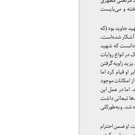
ستاد مرتضی مطهری
خته و می‌بایست
الله صالحی‌نجف‌آبادی (1302 – 1385) در کتاب شهید جاوید بود (که
ن آشکار شده‌است،
ی‌دانست که شهید
 در انواع روایات
یزید زاویه گرفتن
 او قیام کرد اما
از امکانات موجود
 اما در عمل این
‌ها تبعاتی داشت
 شد. و به‌طورکلی
‌ و بعد کتابِ شهادت (1350) و پس از شهادت. او ضمن احترام