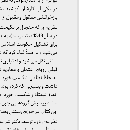
دو تز- ارایه شد (سومی نه نظری
در یکی از آثارشان کوشید نش
بازخوانشی معقول و مقبول از این
در سال1349 منتشر ش
برای تشکیل حکومت اسلامی قیا
می‌شود و یا اصلاْ قیام کرد ک
سنتی نقل می‌شود و اعتباری ند
قبلی رویه‌ی عثمان و معاویه در
به‌لحاظ نظامی شکست خورد. او ب
داشت و بسیجی که کرده بود، خل
اتفاق نیفتاد و شکست خورد. می
مانند پیدایش گروه‌هایی چون «
این کتاب در حوزه‌ی سنتی بحث