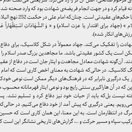
یه‌ی مرحوم صالحی، اصل آن تز را رد می‌کرد. شریعتی می‌گفت امام 
نه قیام کرد و در جهت انجام فریضه‌ی شهادت بود که وارد صحنه شد.
مانند جهاد، یکی از فریضه‌ها یا حکم‌های
ِلْإِسْلَام » (جهاد برای اقتدار یا عزت اسلام) و « وَ الشَّهَادَاتِ اسْتِظْهَاراً عَ
رزش‌های انکار ‌شده).
هادت را تفکیک می‌کند. جهاد معمولاً در شکل کلاسیک، برای دفاع ا
مکن است یک کشور عقیدتی باشد. ما مجاهدین بزرگ صدر اسلام را د
دند. آن‌گونه شهادت معادل مجاهدت و ایثار جان است در دفاع از عقید
گ کلاسیک. در حالی‌که شهادت به معنای اخص کاری است که امام ح
ر یک درگیری نابرابر که در فرهنگ‌های دیگر ممکن است نوعی خود
پن که در آن هاراکیری سنتی رایج بود و نوعی ایثار قهرمانانه محسوب م
ته نیست بل‌که باید از حیات خود نیز دفاع کرد و تسلیم نشد. پ
رویم. یعنی درگیری که پیش آمد از خود دفاع می‌کنیم. در حالی‌که 
و مرگ در انتظارمان است. به این معنا، این همان کاری‌ است که حسی
 ترکیب سپاه و مسیر حرکت و ..، گزارش‌های تاریخی نشانگر این است ک