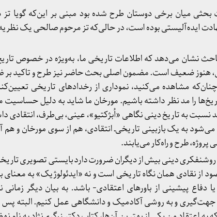
ادت بحثی میان برخی دوستان طرح شده بود مبنی بر این‌که گویا ت
ادت ایده‌آلیستی بوده است، در حالی‌که تز مرحوم صالحی یک نظریه 
ث نشان می‌دهد که اطلاعات تاریخی‌ ما، به‌ویژه در خصوص تاریخ 
بی، هنوز ضعیف است. مضمون اصلی بحث حاضر نیز طرح و تاکید بر ض
 چنان‌که مشاهده می‌کنید، نموداری از رخدادهای تاریخی‌ تعیین‌کن
اریخ‌ها را مد نظر داشته باشیم. مورخان ما شاید به دلیل حساسیت 
نسبت به تاریخ دینی نگاهی «اُبژکتیو»، عینی، بی‌طرف، انتقادی داشت
‌شود به یک بازبینی تاریخی‌ـ انتقادی، هم از سوی مورخان و هم آن
روژه، طرح و راه‌کار می‌یابند.
 روشنفکری دینی بیش از دیگران ضرورت دارد بایستی تصویری تاریخ
ود از نقادی همان نگاه تاریخی است و نه «ایدئولوژیک» به معنای ب
ک یا دفاع پیشینی از باورهای اعتقادی- باشد. به بیان دیگر زمانی ن
ن جهت‌گیری و به روشی آکادمیک و دانشگاهی عمل کنیم. البته پس از
ه به اعتقاد من یکی از بهترین آن‌ها، کتاب دکتر زرگری‌نژاد به نام 