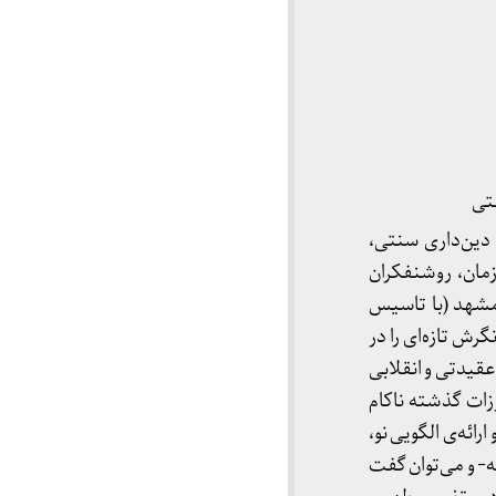
تی
دین‌داری سنتی،
که پس از انقلاب 57 پیش آمد. در آن‌زمان، روشنفکران
مشهد (با تاسیس
رش تازه‌ای را در
عقیدتی و انقلابی
ات گذشته ناکام
ائه‌ی الگویی نو،
ه- و می‌توان گفت