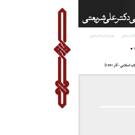
اد شریعتی
پوران شریعت‌رضوی
سلامی – آذر 1391)