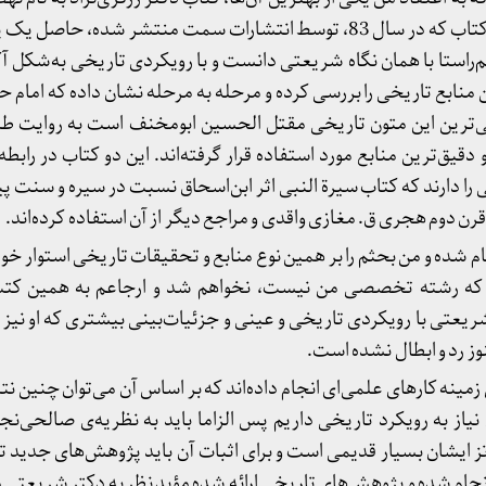
قیام کربلا است. ایشان در این کتاب که در سال 83، توسط انتشارات سمت منتشر شد
را هم‌راستا با همان نگاه شریعتی دانست و با رویکردی تاریخی به‌شکل 
 منابع تاریخی را بررسی کرده و مرحله به مرحله نشان داده که امام 
ی‌ترین این متون تاریخی مقتل الحسین ابومخنف است به روایت طب
قیق‌ترین منابع مورد استفاده قرار گرفته‌اند. این دو کتاب در رابطه ب
دارند که کتاب سیرة النبی اثر ابن‌اسحاق نسبت در سیره و سنت پیا
قرن دوم هجری ق. مغازی واقدی و مراجع دیگر از آن استفاده کرده‌اند.
شده و من بحثم را بر همین نوع منابع و تحقیقات تاریخی استوار خوا
 که رشته‌ تخصصی من نیست، نخواهم شد و ارجاعم به همین کتب 
ریعتی با رویکردی تاریخی و عینی و جزئیات‌بینی بیشتری که او نیز 
 رد و ابطال نشده است.
ن زمینه کارهای علمی‌ای انجام داده‌اند که بر اساس آن می‌توان چنین ن
از به رویکرد تاریخی داریم پس الزاما باید به نظریه‌ی صالحی‌نجف
ز ایشان بسیار قدیمی است و برای اثبات آن باید پژوهش‌های جدید تا
 انجام شده و پژوهش‌های تاریخی ارائه شده‌ مؤید نظریه دکتر شریعتی 