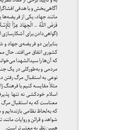
به و تأیید برخی از مفاد نظر
آگاهی‌بخش و با هدفی افشاگرا
فَرَضَ اللَّهُ .. الْجِهَادَ عِزّاً ل
(گواهی‌دادن‌ برای آشکارسازی ا
بنابراین دو فریضه‌ی جهاد و ش
کشوری اتفاق می‌افتد. حال م
که آن‌ها را سیدالشهدا می‌خوان
مردمی و به‌طورکلی در یک جن
نوعی به استقبال مرگ رفتن د
مثلاً مقایسه کنیم با فرهنگ ژا
اسلام خودکشی نه تنها پذیرف
معناست که به استقبال مرگ می‌
که به‌لحاظ نظامی بازنده‌ایم 
شواهد و قرائن و روایات مانند
همین نظریه‌ معتبرتر است.