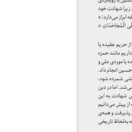
حسین با رویکردی
 زیرا شهادت خود
 عقیدتی است. چنان‌که امام علی در حکمت 252 نهج البلاغه ابراز می‌دارد: «
لَى الْمُجَاحَدَاتِ »
ز حریم عقیده یا
اریم مانند حمزه
ه یا موردی ملی و
سین انجام داد.
کشی شمرده شود.
ی‌شد. اما در دین
س شهادت به این
از پیش می‌دانیم
ن پذیرفت و همه‌ی
ه به‌لحاظ تاریخی