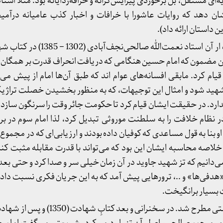
ه‌ای مستقل، بل برخوردی پیرایش‌گرانه و خرافه‌زدایانه بود: مثلا ا
ان دهد که روایات عاشورا با خرافات و اخبار کذب عامیانه درآمی
 داستان ارائه داد).
نظریه‌ای که جنجال برانگیخت ار آن استاد نعمت‌
د)، به این مضمون که امام حسین هنگامی که دریافت انحراف قدرت بر همگا
م کرد. مابقی افسانه‌های عوام اند که طبق آن‌ها امام از پیش م
ه شهید شود و امثال این توجیهات، که به منظور بخشیدن خصلت تراژیک
ارد. در حقیقت ایشان قیام کرد تا حکومت جائر وقت را سرنگون سازد. 
 نظام خلافت را به سلطنت موروثی تبدیل کرد، لذا امام سوم در برابر
نا به قول مساعدی که کوفیان داده بودند و ارزیابی‌ای که در مجموع 
اصه محاسبه ایشان این بود که می‌تواند با قدرت مقابله مثبت کند.
‌دانیم که تز شهید جاوید در آن زمان خیلی سر و صدا کرد و حتی بعد
هدفی‌ها» و ..، ترورهایی پیش آمد که به این جریان فکری نسبت داده
 بسیار برانگیخت.
نظریه‌ی دوم توسط دکتر شریعتی مطرح شد. در سخنرانی