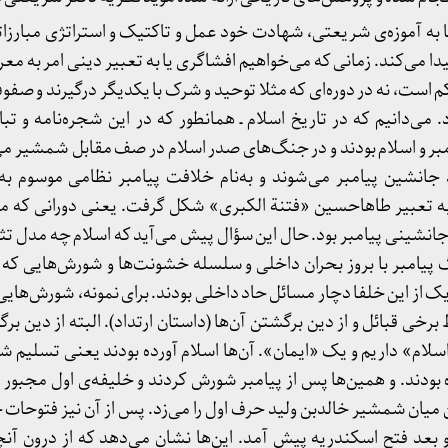
ا به آموزه‌ی شریعتی، شهادت خود عمل و تاکتیک و استراتژی مبار
ی‌کند. زمانی که می‌خواهیم افشاگری یا به تعبیر دینی امر به معرو
حاکم است، نه در دوره‌ای که مثلا توحید و شرک با یکدیگر درگیرند 
می‌دانیم که در تاریخ اسلام ـ همانطور که ‌در این شجره‌نامه و ت
یامبر و اسلام بودند و در جنگ‌های صدر اسلام در صف مقابل شمشیر می
 جانشین پیامبر می‌شوند و به‌نام خلافت پیامبر نظامی موسوم ب
 به تعبیر طاها‌حسین «فتنة الکبری» شکل گرفت. یعنی دورانی که م
انشینی پیامبر بود. حال این سؤال پیش می‌آید که اسلام چه مدل تث
مرگ پیامبر با بروز بحران داخلی و سلسله خشونت‌ها و شورش‌هایی که
 از این خلفا دچار مسائل حاد داخلی بودند. برای نمونه، شورش‌هایی ک
برخی قبائل و از دین برگشتن آن‌ها (داستان ارتداد). البته از دین برگ
اسلام» داریم و یک «ایمان». آن‌ها اسلام آورده بودند یعنی تسلیم 
ده بودند. و همین‌ها پس از پیامبر شورش کردند و خلیفه‌ی اول مجبور 
میان شمشیر خالدبن ولید حرف اول را می‌زد. پس از آن نیز فتوحات 
عد فتح اسکندریه پیش آمد. این‌ها نشان می‌دهد که از درون آنچه