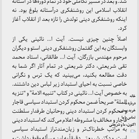
شد. و بعد در مسیر تکاملی خود در تمام دوره‌ها در آستانه
انقلاب اسلامی این روشنفکری درآستانه بلوغ بود. نه
اینکه روشنفکری دینی تولدش را تازه بعد از انقلاب آغاز
کرد.
اصلاً چنین چیزی نیست. آیت ا… نائینی یکی از
وابستگان به این گفتمان روشنفکری دینی استو و دیگران
مرحوم مهندس بازرگان، آیت ا… طالقانی، استاد محمد
تقی شریعتی، دکتر شریعتی در تمام آثار اگر شما به
دقت مطالعه بکنید، می‌بینید که یک ترس و نگرانی
خاصی نسبت به احیای استبداد زیر لباس دین داشتند.
به خصوص آیت ا… نائینی در کتاب “تنبیه الامة” و “تنزیه
خانه
الملة” صریحاً ضمن محکوم کردن استبداد سیاسی قاجار
درباره ما
خرید پستی
و محکوم کردن استبداد دینی روحانیان طرفدار سلطنت
تماس با ما
قاجار و مخالف با مشروطه اعلام می‌کند که استبداد دینی
اکنون، ما و شریعتی
به مراتب خطرناک‌تر و زیان‌مندتراز استبداد سیاسی
است. و دکتر شریعتی دقیقاً به این مسأله وقوف داشت و