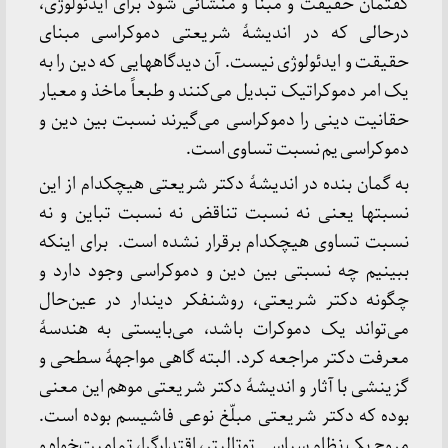
گفتمان حقیقت و مبنا و منشائی شود برای ایدئولوژی،
درحالی که در اندیشۀ شریعتی دموکراسی مبنای
حقیقت و ایدئولوژی نیست. آن دیدگاههایی که دین را به
یک امر دموکراتیک تبدیل می‌کنند و طبعاً ماخذ و معیار
حقانیت دینی را دموکراسی می‌گیرند نسبت بین دین و
دموکراسی یم نسبت تساوی است.
به گمان بنده در اندیشۀ دکتر شریعتی هیچکدام از این
نسبتها یعنی نه نسبت تناقض نه نسبت تباین و نه
نسبت تساوی هیچکدام برقرار نشده است. برای اینکه
ببینیم چه نسبتی بین دین و دموکراسی وجود دارد و
چگونه دکتر شریعتی، روشنفکر دیندار در عین‌حال
می‌تواند یک دموکرات باشد، می‌بایستی به هندسۀ
معرفت دکتر مراجعه کرد. البته گاهی مواجهۀ سطحی و
گزینشی با آثار و اندیشۀ دکتر شریعتی موهم این معنی
بوده که دکتر شریعتی مبلّغ نوعی فاشیسم بوده است.
مروج یک نظام سیاسی توتالیتر، اقتدارگرا، تمامیت‌خواه و