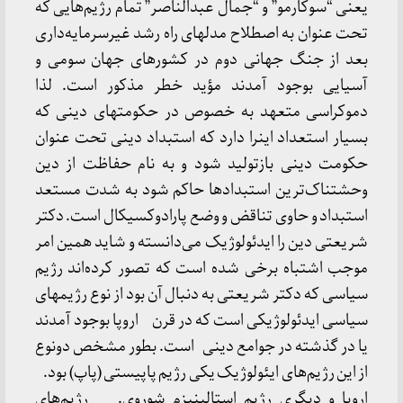
یعنی “سوکارمو” و “جمال عبدالناصر” تمام رژیم‌هایی که
تحت عنوان به اصطلاح مدلهای راه رشد غیرسرمایه‌داری
بعد از جنگ جهانی دوم در کشورهای جهان سومی و
آسیایی بوجود آمدند مؤید خطر مذکور است. لذا
دموکراسی متعهد به خصوص در حکومتهای دینی که
بسیار استعداد اینرا دارد که استبداد دینی تحت عنوان
حکومت دینی بازتولید شود و به نام حفاظت از دین
وحشتناک‌ترین استبدادها حاکم شود به شدت مستعد
استبداد و حاوی تناقض و وضع پارادوکسیکال است. دکتر
شریعتی دین را ایدئولوژیک می‌دانسته و شاید همین امر
موجب اشتباه برخی شده است که تصور کرده‌اند رژیم
سیاسی که دکتر شریعتی به دنبال آن بود از نوع رژیمهای
سیاسی ایدئولوژیکی است که در قرن اروپا بوجود آمدند
یا در گذشته در جوامع دینی است. بطور مشخص دونوع
از این رژیم‌های ایئولوژیک یکی رژیم پاپیستی (پاپ) بود.
اروپا و دیگری رژیم استالینیزم شوروی. رژیم‌های