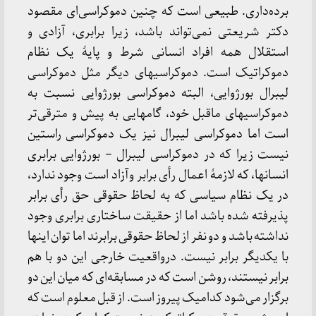
برده‌داری. طبیعی است که چنین دموکراسی‌ای مقصود
دکتر شریعتی نمی‌تواند باشد، زیرا برابری، آزادی و
استقلال همه افراد انسانی شرط و پایۀ یک نظام
دموکراتیک است. دموکراسیهای دیگر مثل دموکراسی
لیبرال بورژوایی، البته دموکراسی بورژوایی نسبت به
دموکراسیهای ماقبل خود، گامهایی به پیش و مترقی‌تر
است اما دموکراسی لیبرال نیز یک دموکراسی راستین
نیست زیرا که در دموکراسی لیبرال – بورژوایی برابری
انسانها، که لازمۀ اعمال رأی برابر وآزاد است وجود ندارد،
در یک نظام سیاسی که به لحاظ حقوقی حق رأی برابر
پذیرفته شده باشد اما از حقیقت ساختاری برابری وجود
نداشته باشد و دو نفر از لحاظ حقوقی برابرند اما توان اینها
با یکدیگر برابر نیست. درواقعیت خارجی این دو با هم
برابر نیستند، روشن است که در مسابقه‌ای که میان این دو
برگزار می‌شود کدامیک پیروز است. از قبل معلوم است که