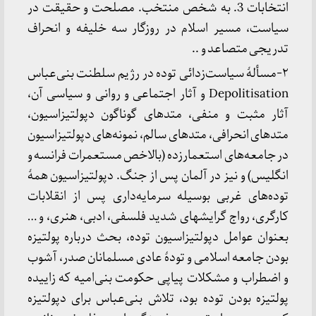
انتخابات 3. به شخص منتخب. مصلحت و حقیقت در
سیاست، مسیر اسلام در روزگار سه خلیفه و انحراف
تدریجی متصاعد و ..
۲-مسألۀ سیاست‌زدائی توده در رژیم سلطنت بنی‌عباس
Depolitisation و آثار اجتماعی و روانی و سیاسی آن،
آثار مثبت و منفی، متدهای گوناگون دپولتیزاسیون،
متدهای انحرافی، متدهای سالم، نمونه‌های دپولتیزاسیون
در جامعه‌های استعمارزده (بالاخص مستعمرات فرانسه و
انگلیس) و نیز در آلمان پس از جنگ. دپولتیزاسیون همۀ
توده‌های غربی بوسیله سرمایه‌داری پس از انقلابات
کارگری، رواج گرایشهای شدید فلسفی، ادبی، هنری، و …
بعنوان عوامل دپولتیزاسیون توده، بحث درباره پولتیزه
بودن جامعه اسلامی و تودۀ عادی مسلمانان صدر، آشوب
و اضطراب و مشکلات پیاپی حکومت بنی‌امیه که زاییده
پولتیزه بودن توده بود، تلاش بنی‌عباس برای دپولتیزه