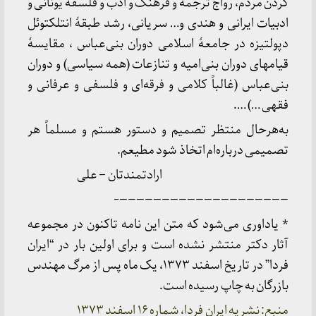
کردن مردم، رواج ترجمه و فرهنگ و ادب و فلسفه یونانی و
ادبیات ایرانی و هندی و… سریانی، رشد طبقۀ انتلکتوئل
دپولتیزه در جامعۀ اسلامی دوران بنی‌عباس ، مقایسۀ
قیامهای دوران بنی‌امیه و تنازعات (همه سیاسی) و دوران
بنی‌عباس (غالباً کلامی و فرقه‌ای و فلسفی و عرفانی و
فقهی …) ….
به‌هرحال منتظر تصمیم و دستور هستم و مسلماً هر
تصمیمی درباره‌ام اتخاذ شود مطیعم.
ارادتمندتان – علی
————————————————————-
* یاداوری می‌شود که متن این نامه تاکنون در مجموعه
آثار دکتر منتشر نشده است و برای اولین بار در “ایران
فردا” در تاریخ اسفند ۱۳۷۳، یک ماه پس از مرگ مهندس
بازرگان به چاپ رسیده است.
منبع: نشریه ایران فردا، شماره ۱۶ اسفند ۱۳۷۳