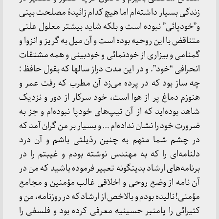
زندگی بسیار داشته‌ام اما هیچ کدام زائیدۀ مصلحت بینی
و”خودپائی” نبوده است و بلکه شاید بیشتر معلول علنی
متناقض با این روحیه بوده است و آن میل به گریز و انزوا و
گمنامی و بیزاری از خودنمائی و خودبینی و همه مشتقات
انحرافی “خود”. و در این مدت دراز سالها که بقول حافظ :
چه ساز بود که در پرده می‌زد آن مطرب که رفت عمر و
هنوزم دماغ پر از هوا است، خود سرکار از دور و نزدیک
شاهد بوده‌اید که از آن تیپ‌های خودپا نبوده‌ام و جز به
ضرورت خود را نشان نداده‌ام … و بسیار بر من گران آمد که
در چشم شما متهم به چنین رذیلتی باشم و آن درد
دلنامه‌ای را که به مهندس نوشته بودم و غیبتم را در
برنامه‌های ارشاد بدینگونه تعبیر فرموده باشید که من در
آن نامه از وضع روحی و اخلاقی غالب مؤمنین و مجامع
مؤمنی! نالیده بودم و بالاخص از ارشاد که در روزنامه، من و
کتیرائی را پامنبر حسینیه معرفی کرده بود و فلسفی را