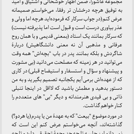
مجموعه عاشورا، ضمن اظهار خوشحالی و اشتیاق و امید
به توفیق هرچه درخشان تر رفقا، می‌خواستم صمیمانه
عرض کنم (در جواب سرکار که فرموده‌اید هرچه اما و ولی و
عذر بیاوری درست است و قبول است اما پذیرفته نیست)
که سرکار بمانند یک استاد (بمعنی قدیمی و با همان روح
عرفانی و مذهبی آن نه معنی دانشگاهیش) دربارۀ
شاگردش و بلکه بمانند پدر در باب “بچه‌اش” همه وقت
می‌توانید در هر زمینه که مصلحت می‌دانید (بی مشورت
و پیشنهاد و سؤال و استسفار و استیضاح قبلی) در کاری
که از عهده‌اش برمی‌‌آیم یکجانبه تصمیم بگیرید و به من
دستور بدهید و مطمئن باشید که لااقل در اینجا تنبلی
ذاتی و بی قیدی هنرمندانه و دیگر “بی” های متعددم را
کنار خواهم گذاشت.
در مورد موضوع “بیعت” که به عهدۀ من یا پدرم (یا هردو؟)
گذاشته‌اند، آنچه می‌خواستم عرض کنم این است که
نمی‌دانم این جلسه تا چه حد وجهۀ تحقیقی دارد و تا چه