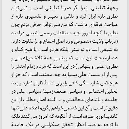
وجهۀ تبلیغی، زیرا اگر صرفاً تبلیغی است و نمی‌توان
نظری تازه ابراز کرد و تلقی و تعبیر و تفسیری تازه از
مباحث فرقه‌ای داشت که من نمی‌توانم حرفی بزنم چون
نظرم با آنچه امروز جزء معتقدات رسمی شیعی درآمده
(درباب ولایت منصوص و رد اصل اجماع و…) تفاوت دارد،
نه شیعی است و نه سنی بلکه هردو است یا هیچ کدام و
عصاره بحث این است که پیغمبر همۀ تلاشش(عملی و
نظری، علنی و پنهانی ) در این است که مردم زمام امتش را
پس از او بدست علی بسپارند چه، معتقد است که جز او
هیچکس شایستگی کافی را برای ادامۀ کار او ندارد و بعد
تحلیل اجتماعی و سیاسی ضعف زمینۀ سیاسی علی در
جامعه و باند‌های مخالفش و … البته اصل مطلب از این
دقیق‌تر است و آن این که نمی‌خواهم بگویم اعلام علی تنها
کاندیداتوری صرف است از آنگونه که امروز می کنند بلکه
با توجه به عدم امکان تحقق دمکراسی در یک جامعۀ