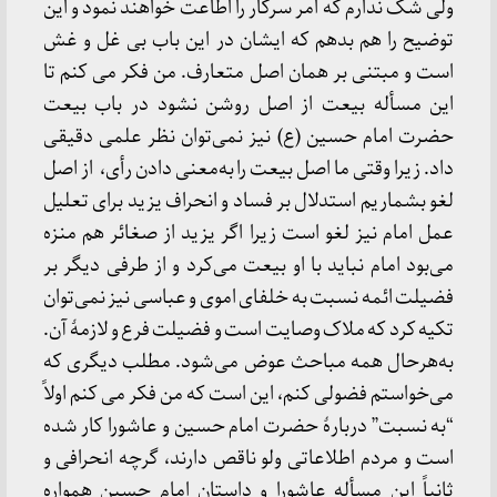
ولی شک ندارم که امر سرکار را اطاعت خواهند نمود و این
توضیح را هم بدهم که ایشان در این باب بی غل و غش
است و مبتنی بر همان اصل متعارف. من فکر می کنم تا
این مسأله بیعت از اصل روشن نشود در باب بیعت
حضرت امام حسین (ع) نیز نمی‌توان نظر علمی دقیقی
داد. زیرا وقتی ما اصل بیعت را به‌معنی دادن رأی، از اصل
لغو بشماریم استدلال بر فساد و انحراف یزید برای تعلیل
عمل امام نیز لغو است زیرا اگر یزید از صغائر هم منزه
می‌بود امام نباید با او بیعت می‌کرد و از طرفی دیگر بر
فضیلت ائمه نسبت به خلفای اموی و عباسی نیز نمی‌توان
تکیه کرد که ملاک وصایت است و فضیلت فرع و لازمۀ آن.
به‌هرحال همه مباحث عوض می‌شود. مطلب دیگری که
می‌خواستم فضولی کنم، این است که من فکر می‌ کنم اولاً
“به نسبت” دربارۀ حضرت امام حسین و عاشورا کار شده
است و مردم اطلاعاتی ولو ناقص دارند، گرچه انحرافی و
ثانیاً این مسأله عاشورا و داستان امام حسین همواره