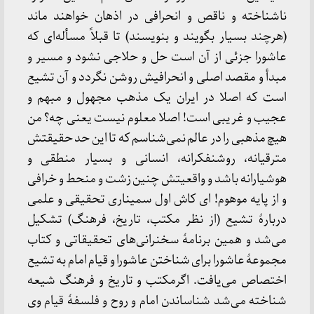
ناشناخته و ناقص و انحرافی در اذهان خواهند ماند
(هرچند بسیار بگویند و بنویسند) تا قبلاً مسأله‌ای که
عاشورا جزئی از آن است حل و حلاجی نشود و مسیر و
مبدأ و مقصد اصلی و انحرافیش روشن نگردد و آن تشیع
است که اصلا در ایران یک مذهب مجهول و مبهم و
عجیب و غریبی است! اصلا معلوم نیست یعنی چه؟ من
هیچ مذهبی را در عالم نمی‌شناسم که تا این حد حقیقتش
مترقیانه، روشنفکرانه، انسانی و بسیار منطقی و
هوشیارانه باشد و واقعیتش چنین زشت و منحط و خرافی
و از پایه موهوم! ای کاش اول سمیناری تحقیقی و علمی
دربارۀ تشیع (از نظر مکتب، تاریخ، فرهنگ) تشکیل
می‌شد و همین برنامۀ سخنرانی‌های تحقیقاتی و کتاب
مجموعۀ عاشورا برای شناختن عاشورا و قیام امام به تشیع
اختصاص می‌یافت. اگرمکتب و تاریخ و فرهنگ شیعه
شناخته می‌شد شناساندن امام و روح و فلسفۀ قیام وی