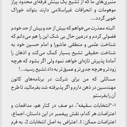
منبری‌های ما که از تشیع یک بینش فرقه‌ای محدود پراز
موهومات و انحرافات غیراسلامی دارند بتواند خوراک
خوبی گردد….
البته معذرت می‌خواهم که بیش از حد و بیش از حد خودم
فضولی کردم و درعین حال بی شک این را هم می‌دانم که
شناخت علمی و منطقی عاشورا و امام حسین خود به
شناخت حقیقی تشیع بسیار کمک می‌کند و اذهان را
آمادۀ پذیرش تازه‌ای خواهد نمود ولی اگر بشود که هرچه
زودتر و هرچه جدی‌تر و عمیق‌تر به داد تشیع رسید… !
مسائلی که من برای شرکت در برنامه‌های کانون
مهندسین در ذهن دارم و اگر پذیرفته شد بفرمائید تا طرح
آن را بفرستم
۱-“انتخابات سقیفه”، دو صف در کنار هم، مدافعات و
اعتراضات هر کدام، نقش پیغمبر در این داستان، اجماع،
اعتراضات ممکن: 1. اعتراض به اصل انتخابات 2. به فرم