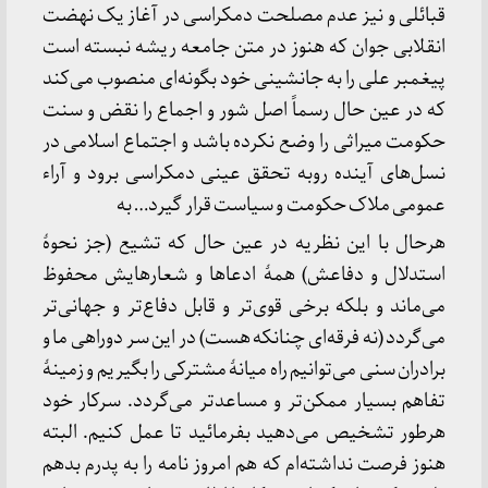
قبائلی و نیز عدم مصلحت دمکراسی در آغاز یک نهضت
انقلابی جوان که هنوز در متن جامعه ریشه نبسته است
پیغمبر علی را به جانشینی خود بگونه‌ای منصوب می‌کند
که در عین حال رسماً اصل شور و اجماع را نقض و سنت
حکومت میراثی را وضع نکرده باشد و اجتماع اسلامی در
نسل‌های آینده روبه تحقق عینی دمکراسی برود و آراء
عمومی ملاک حکومت و سیاست قرار گیرد… به‌
هرحال با این نظریه در عین حال که تشیع (جز نحوۀ
استدلال و دفاعش) همۀ ادعاها و شعارهایش محفوظ
می‌ماند و بلکه برخی قوی‌تر و قابل دفاع‌تر و جهانی‌تر
می‌گردد (نه فرقه‌ای چنانکه هست) در این سر دوراهی ما و
برادران سنی می‌توانیم راه میانۀ مشترکی را بگیریم و زمینۀ
تفاهم بسیار ممکن‌تر و مساعد‌تر می‌گردد. سرکار خود
هرطور تشخیص می‌دهید بفرمائید تا عمل کنیم. البته
هنوز فرصت نداشته‌ام که هم امروز نامه را به پدرم بدهم