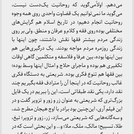
می‌دهم. اولاًمی‌گوید که روحانیت یک‌دست نیست،
می‌گوید ما نمی‌توانیم یک قضاوت واحدی روی همه وجوه
روحانیت انجام دهیم؛ در تاریخ اسلام هم گرایش‌های
مختلفی بوده روی فقه و کلام و عرفان و منطق. ولی بر روی
زندگی مردم بیشتر فقها نقش داشتند، چون اینها با
زندگی روزمره مردم مواجه بودند. یک درگیری‌هایی هم
بین اینها بوده، بین عرفا و فلاسفه و متکلمین گاهی اوقات
تکفیری هم بوده و ماجرای حلاج و امثال اینها وسط بوده؛
بین فقها هم تنوع فکری بوده. شریعتی به دستگاه فکری
غالب روحانیت که در اینجا آن را مترادف فقه بگیریم چند
نقد دارد، یکی نقد طبقاتی است، این را ببریم در یک فایل
بزرگ‌تری که شریعتی به عنوان زر و زور و تزویر گفت و در
این فیلم آری، این‌چنین بود برادر با اوج هیجان مطرح شد،
و سه‌گانه‌هایی که شریعتی می‌سازد، زر، زور و تزویر؛ تیغ،
طلا، تسبیح؛ مالک، ملک، ملا؛ و… و این بحثی است که در