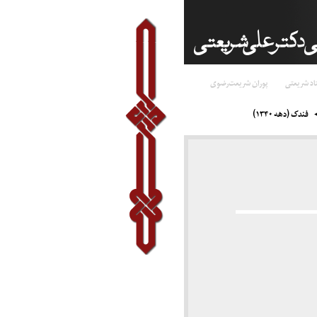
اد شریعتی
پوران شریعت‌رضوی
فندک (دهه ۱۳۴۰)