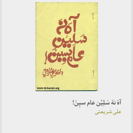
آهَ نهَ سَلِیُن عام سیِنَ!
علی شریعتی