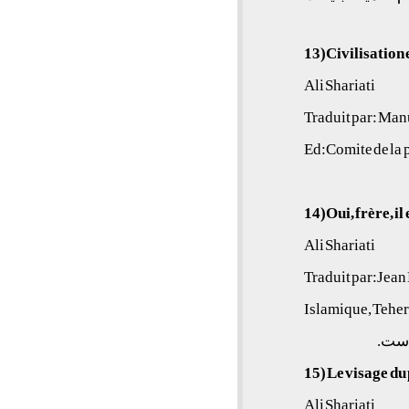
13)Civilisation
Ali Shariati
Traduit par: Ma
Ed:Comite de la 
14)Oui, frère, il 
Ali Shariati
Traduit par:Jean
Islamique, Tehe
15)
Le visage d
Ali Shariati