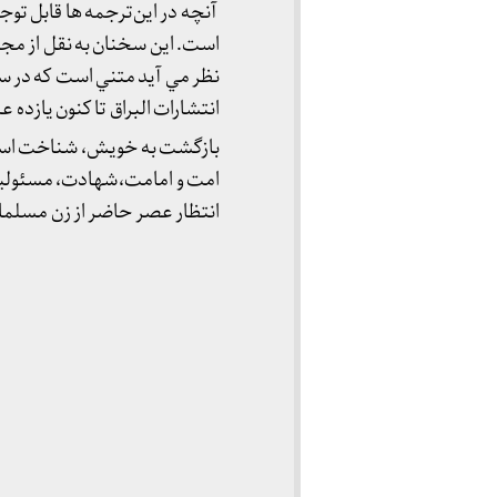
آنچه در اين‌ترجمه ها قابل ت
نظر مي آيد متني است كه در سا
انتشارات البراق تا كنون يازده ع
بازگشت به خويش، شناخت اسلا
امت و امامت،شهادت، مسئوليت
انتظار عصر حاضر از زن مسلما