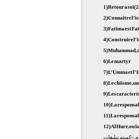
1)Retour a soi(
2)Connaitre l’i
3)Fatima est F
4)Construire l’
5)Muhammad, de 
6)Le martyr
7)L’Umma et l
8)Le chiisme, un
9)Les caracter
10)La responsabi
11)La responsab
12)Al Hurr, ou 
ین انقلاب(۱۳۵۹) از سوی نهادی به نام «کمیته تبلیغات