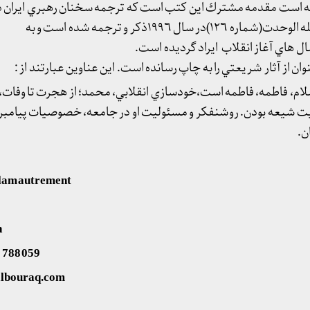
وجه است مقدمه مشترك اين كتب است كه ترجمه سخنان رهبري ايران د
است. اين سخنان به نقل از مجله الوحدت(شماره ١٢٦)در سال ١٩٩٦ذكر و ترجمه شده است و به
ل هاي آغاز انقلاب ايراد گرديده است.
نوان از آثار شريعتي را به چاپ رسانده است. اين عناوين عبارتند از :
م، فاطمه، فاطمه است،خودسازي انقلابي، محمد؛ از هجرت تا وفات،
 شيعه بودن. روشنفكر و مسئوليت او در جامعه، خصوصيات پيامبر
ن.
slam autrement
n
1 788 059
albouraq.com