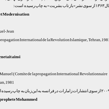
ده است:
 et Modernisation
nuel-Jean
propagation International de la Revolution Islamique, Tehran, 198
en etait ainsi
 Manuel ( Comite de la propagation International Revolutionnaire
ran, 1981
u prophete Mohammed