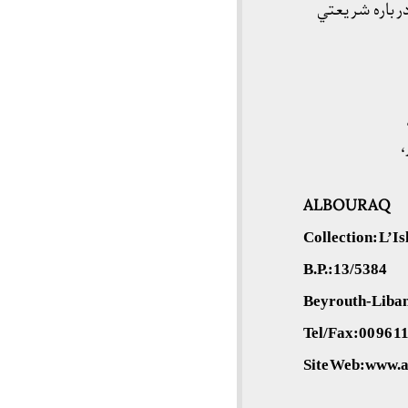
ر باره شريعتي
،
ALBOURAQ
Collection: L’I
B.P.:13/5384
Beyrouth-Liba
Tel/Fax:00 96 1
Site Web:www.