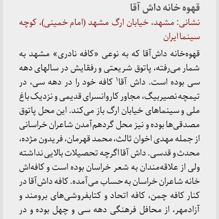
قهوه خانه
داش آقا
نشانی: مشهد، خیابان ارگ مشهد (امام خمینی
)،
کوچه
سینما ایران
قهوه‌خانه داش‌آقا که به نوعی «کافه نادری» مشهد به
شمار می‌رفته، پاتوق شریعتی و رفقایش در سالهای دهه
۱
سی بوده است
.
داش آقا
کافه خود را در دهه سی، در
تیمچه نصیربیگ، مجاور کاروانسرای قدیمی و نزدیک باغ
ملی و سینماهای خیابان ارگ باز می‌کند
.
این محل پاتوق
مصدقی‌ها بوده
و نیز محل گردهم‌آمدن شاعران خراسانی
از جمله مهدی اخوان ثالث، محمد قهرمان، فریدون مژده،
محدث و قدسی
.
داش آقا اگرچه تحصیلات بالایی نداشته
ولی از علاقه‌مندان
به شعر خراسان
بوده است و کافه‌اش
خانه شاعران خراسان به حساب می‌آمده
. کافه داش‌آقا
در
کنار کافه چمن، کافه اتحاد و کتابفروشی‌های برومند و
آزادمهر، از محافل فرهنگی دهه سی و چهل بوده و در