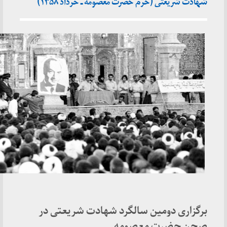
شهادت شریعتی (حرم حضرت معصومه ـ خرداد ۱۳۵۸)
برگزاری دومین سالگرد شهادت شریعتی در
صحن حضرت معصومه